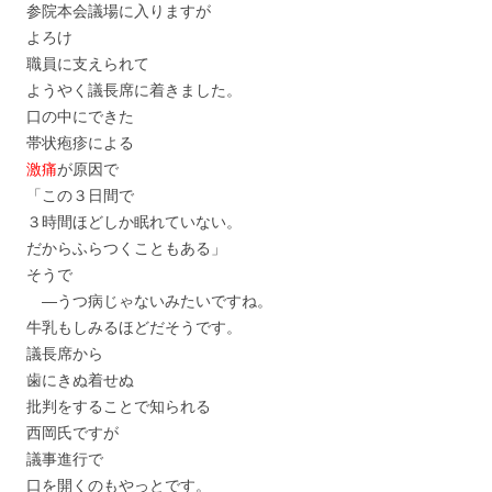
参院本会議場に入りますが
よろけ
職員に支えられて
ようやく議長席に着きました。
口の中にできた
帯状疱疹による
激痛
が原因で
「この３日間で
３時間ほどしか眠れていない。
だからふらつくこともある」
そうで
―うつ病じゃないみたいですね。
牛乳もしみるほどだそうです。
議長席から
歯にきぬ着せぬ
批判をすることで知られる
西岡氏ですが
議事進行で
口を開くのもやっとです。