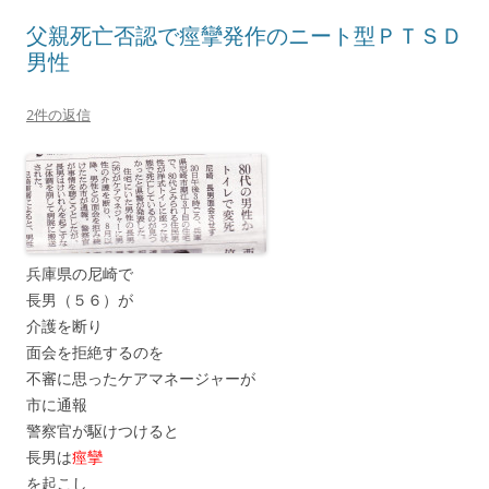
父親死亡否認で痙攣発作のニート型ＰＴＳＤ
男性
2件の返信
兵庫県の尼崎で
長男（５６）が
介護を断り
面会を拒絶するのを
不審に思ったケアマネージャーが
市に通報
警察官が駆けつけると
長男は
痙攣
を起こし