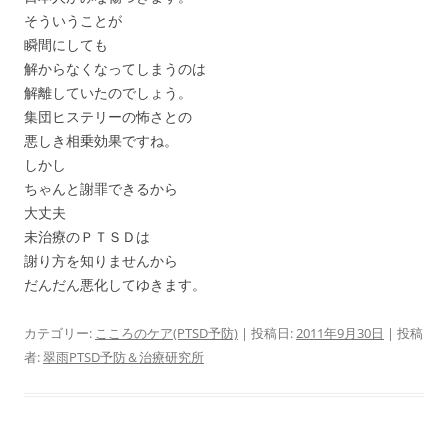
そういうことが
瞬間にしても
解からなくなってしまうのは
解離していたのでしょう。
集団ヒステリーの怖さとの
悪しき相乗効果ですね。
しかし
ちゃんと謝罪できるから
大丈夫
未治療のＰＴＳＤは
謝り方を知りませんから
だんだん悪化してゆきます。
カテゴリー:
こころのケア(PTSD予防)
| 投稿日:
2011年9月30日
|
投稿
者:
翠雨PTSD予防＆治療研究所