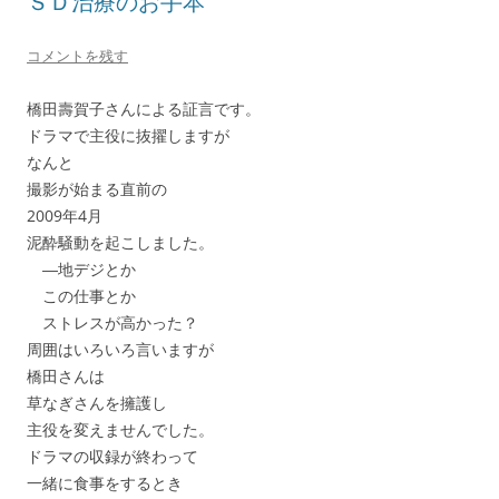
ＳＤ治療のお手本
コメントを残す
橋田壽賀子さんによる証言です。
ドラマで主役に抜擢しますが
なんと
撮影が始まる直前の
2009年4月
泥酔騒動を起こしました。
―地デジとか
この仕事とか
ストレスが高かった？
周囲はいろいろ言いますが
橋田さんは
草なぎさんを擁護し
主役を変えませんでした。
ドラマの収録が終わって
一緒に食事をするとき