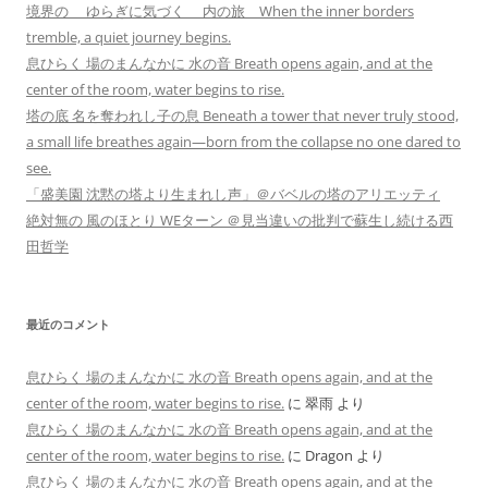
境界の ゆらぎに気づく 内の旅 When the inner borders
ョ
tremble, a quiet journey begins.
ン
息ひらく 場のまんなかに 水の音 Breath opens again, and at the
center of the room, water begins to rise.
塔の底 名を奪われし子の息 Beneath a tower that never truly stood,
a small life breathes again—born from the collapse no one dared to
see.
「盛美園 沈黙の塔より生まれし声」＠バベルの塔のアリエッティ
絶対無の 風のほとり WEターン ＠見当違いの批判で蘇生し続ける西
田哲学
最近のコメント
息ひらく 場のまんなかに 水の音 Breath opens again, and at the
center of the room, water begins to rise.
に
翠雨
より
息ひらく 場のまんなかに 水の音 Breath opens again, and at the
center of the room, water begins to rise.
に
Dragon
より
息ひらく 場のまんなかに 水の音 Breath opens again, and at the