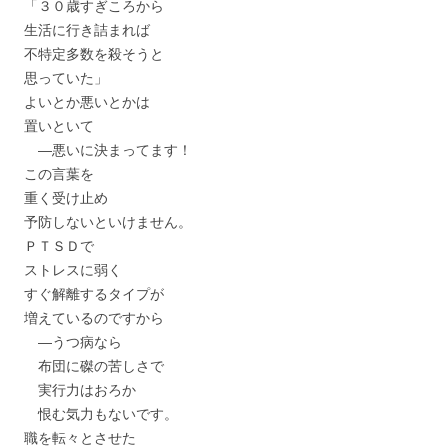
「３０歳すぎころから
生活に行き詰まれば
不特定多数を殺そうと
思っていた」
よいとか悪いとかは
置いといて
―悪いに決まってます！
この言葉を
重く受け止め
予防しないといけません。
ＰＴＳＤで
ストレスに弱く
すぐ解離するタイプが
増えているのですから
―うつ病なら
布団に磔の苦しさで
実行力はおろか
恨む気力もないです。
職を転々とさせた