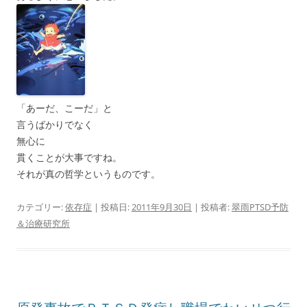
「あーだ、こーだ」と
言うばかりでなく
無心に
貫くことが大事ですね。
それが真の哲学というものです。
カテゴリー:
依存症
| 投稿日:
2011年9月30日
|
投稿者:
翠雨PTSD予防
＆治療研究所