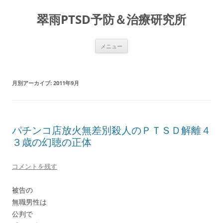
コ
ン
翠雨PTSD予防＆治療研究所
テ
ン
ツ
へ
ス
メニュー
キ
ッ
プ
月別アーカイブ:
2011年9月
パチンコ店放火無差別殺人のＰＴＳＤ解離４
３歳の幻聴の正体
コメントを残す
被告の
無職男性は
公判で