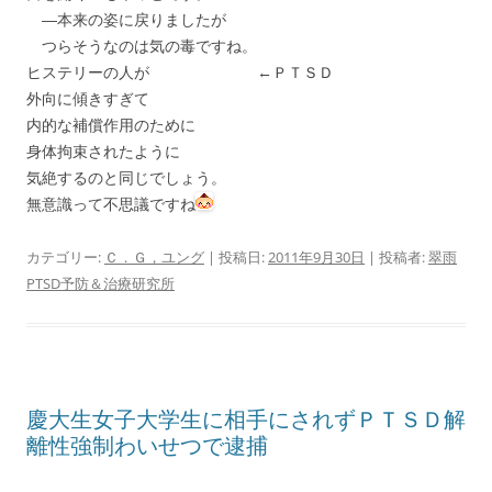
―本来の姿に戻りましたが
つらそうなのは気の毒ですね。
ヒステリーの人が ←ＰＴＳＤ
外向に傾きすぎて
内的な補償作用のために
身体拘束されたように
気絶するのと同じでしょう。
無意識って不思議ですね
カテゴリー:
Ｃ．Ｇ，ユング
| 投稿日:
2011年9月30日
|
投稿者:
翠雨
PTSD予防＆治療研究所
慶大生女子大学生に相手にされずＰＴＳＤ解
離性強制わいせつで逮捕