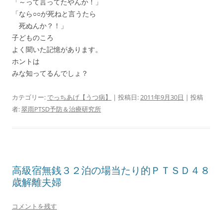
「～って言ってたやんか！」
「なら○○が死ねと言うたら
死ぬんか？！」
子どものころ
よく聞いた記憶があります。
ホントは
みな知ってるんでしょ？
カテゴリー:
でっちあげ【うつ病】
| 投稿日:
2011年9月30日
|
投稿
者:
翠雨PTSD予防＆治療研究所
高級宿無銭３２泊の場当たり的ＰＴＳＤ４８
歳解離夫婦
コメントを残す