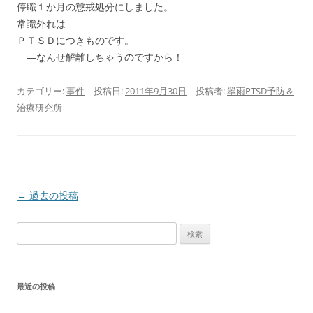
停職１か月の懲戒処分にしました。
常識外れは
ＰＴＳＤにつきものです。
―なんせ解離しちゃうのですから！
カテゴリー:
事件
| 投稿日:
2011年9月30日
|
投稿者:
翠雨PTSD予防＆
治療研究所
投
←
過去の投稿
稿
検
ナ
索:
ビ
ゲ
最近の投稿
ー
シ