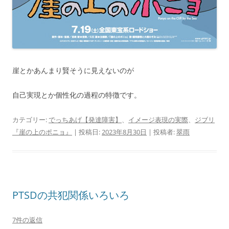
崖とかあんまり賢そうに見えないのが
自己実現とか個性化の過程の特徴です。
カテゴリー:
でっちあげ【発達障害】
、
イメージ表現の実際
、
ジブリ
『崖の上のポニョ』
| 投稿日:
2023年8月30日
|
投稿者:
翠雨
PTSDの共犯関係いろいろ
7件の返信