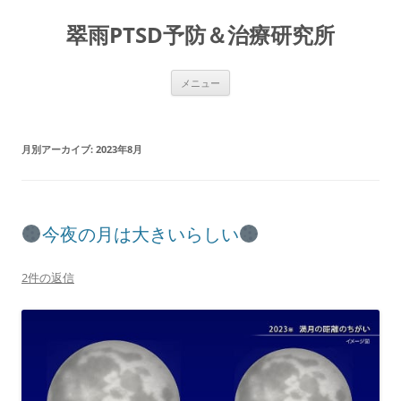
コ
ン
翠雨PTSD予防＆治療研究所
テ
ン
ツ
へ
ス
メニュー
キ
ッ
プ
月別アーカイブ:
2023年8月
今夜の月は大きいらしい
2件の返信