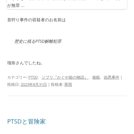
首狩り事件の容疑者のお名前は
歴史に残るPTSD解離犯罪
瑠奈さんでしたね。
カテゴリー:
PTSD
、
ジブリ『かぐや姫の物語』
、
催眠
、
凶悪事件
|
投稿日:
2023年8月31日
|
投稿者:
翠雨
PTSDと冒険家