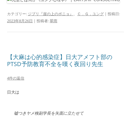
カテゴリー:
ジブリ『崖の上のポニョ』
、
Ｃ．Ｇ，ユング
| 投稿日:
2023年8月26日
|
投稿者:
翠雨
【大麻は心的感染症】日大アメフト部の
PTSD予防教育不全を嘆く夜回り先生
4件の返信
日大は
嘘つきヤメ検副学長を矢面に立たせて