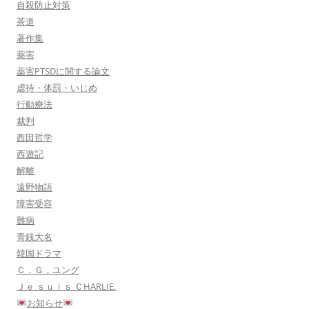
自殺防止対策
茶道
著作集
薬害
薬害PTSDに関する論文
虐待・体罰・いじめ
行動療法
裁判
西田哲学
西遊記
解離
遠野物語
障害受容
難病
青銭大名
韓国ドラマ
Ｃ．Ｇ，ユング
Ｊｅ ｓｕｉｓ ＣHARLIE.
お知らせ