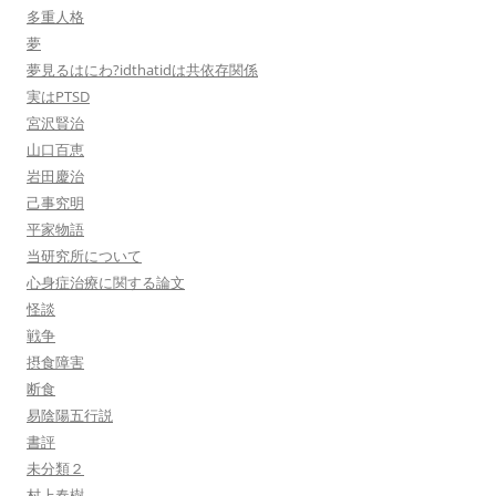
多重人格
夢
夢見るはにわ?idthatidは共依存関係
実はPTSD
宮沢賢治
山口百恵
岩田慶治
己事究明
平家物語
当研究所について
心身症治療に関する論文
怪談
戦争
摂食障害
断食
易陰陽五行説
書評
未分類２
村上春樹