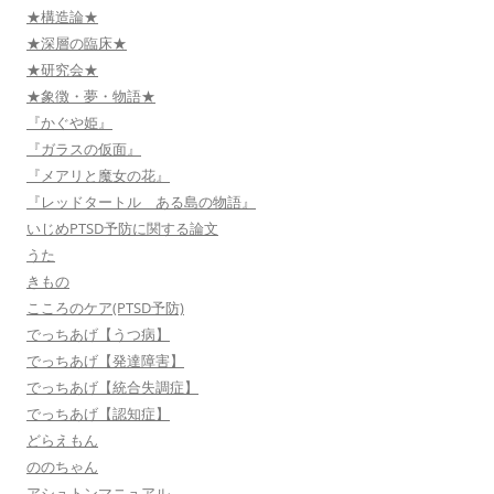
★構造論★
★深層の臨床★
★研究会★
★象徴・夢・物語★
『かぐや姫』
『ガラスの仮面』
『メアリと魔女の花』
『レッドタートル ある島の物語』
いじめPTSD予防に関する論文
うた
きもの
こころのケア(PTSD予防)
でっちあげ【うつ病】
でっちあげ【発達障害】
でっちあげ【統合失調症】
でっちあげ【認知症】
どらえもん
ののちゃん
アシュトンマニュアル