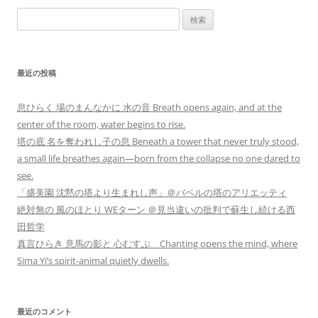
検
索:
最近の投稿
息ひらく 場のまんなかに 水の音 Breath opens again, and at the
center of the room, water begins to rise.
塔の底 名を奪われし子の息 Beneath a tower that never truly stood,
a small life breathes again—born from the collapse no one dared to
see.
「盛美園 沈黙の塔より生まれし声」＠バベルの塔のアリエッティ
絶対無の 風のほとり WEターン ＠見当違いの批判で蘇生し続ける西
田哲学
真言ひらき 意馬の影と 心むすぶ Chanting opens the mind, where
Sima Yi’s spirit-animal quietly dwells.
最近のコメント