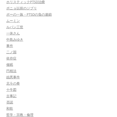
ホリスティックPTSD治療
ポニョ以前のジブリ
ポーの一族・PTSDの負の連鎖
ムーミン
ルパン三世
一休さん
中島みゆき
事件
二ノ国
依存症
催眠
円相法
凶悪事件
北斗の拳
十牛図
古事記
否認
和歌
哲学・宗教・倫理