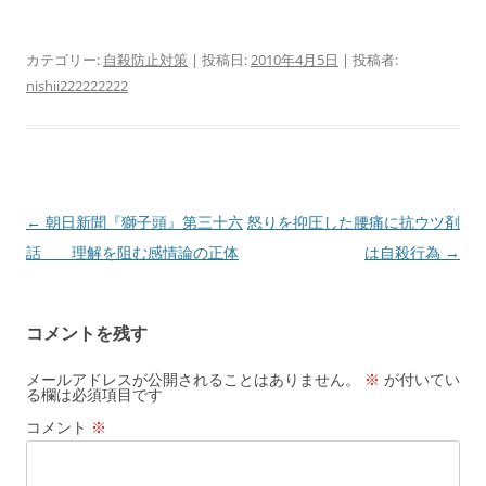
カテゴリー:
自殺防止対策
| 投稿日:
2010年4月5日
|
投稿者:
nishii222222222
投
←
朝日新聞『獅子頭』第三十六
怒りを抑圧した腰痛に抗ウツ剤
稿
話 理解を阻む感情論の正体
は自殺行為
→
ナ
ビ
コメントを残す
ゲ
ー
メールアドレスが公開されることはありません。
※
が付いてい
る欄は必須項目です
シ
コメント
※
ョ
ン