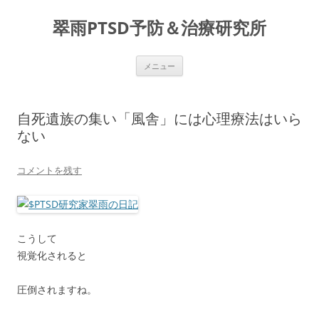
コ
ン
翠雨PTSD予防＆治療研究所
テ
ン
ツ
へ
ス
メニュー
キ
ッ
プ
自死遺族の集い「風舎」には心理療法はいら
ない
コメントを残す
こうして
視覚化されると
圧倒されますね。