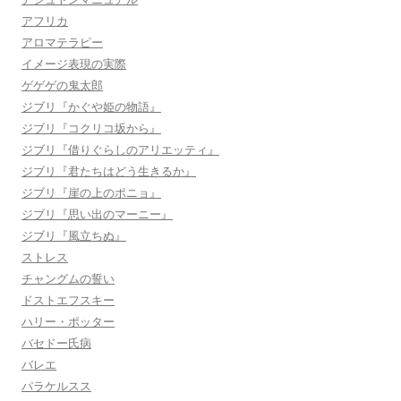
アフリカ
アロマテラピー
イメージ表現の実際
ゲゲゲの鬼太郎
ジブリ『かぐや姫の物語』
ジブリ『コクリコ坂から』
ジブリ『借りぐらしのアリエッティ』
ジブリ『君たちはどう生きるか』
ジブリ『崖の上のポニョ』
ジブリ『思い出のマーニー』
ジブリ『風立ちぬ』
ストレス
チャングムの誓い
ドストエフスキー
ハリー・ポッター
バセドー氏病
バレエ
パラケルスス