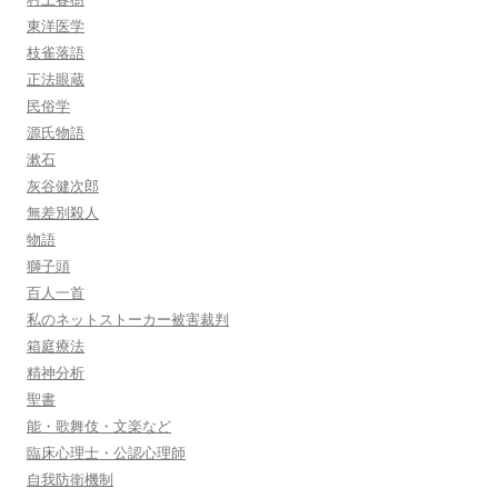
東洋医学
枝雀落語
正法眼蔵
民俗学
源氏物語
漱石
灰谷健次郎
無差別殺人
物語
獅子頭
百人一首
私のネットストーカー被害裁判
箱庭療法
精神分析
聖書
能・歌舞伎・文楽など
臨床心理士・公認心理師
自我防衛機制