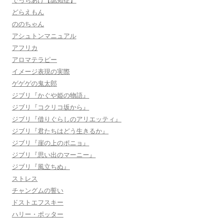
でっちあげ【認知症】
どらえもん
ののちゃん
アシュトンマニュアル
アフリカ
アロマテラピー
イメージ表現の実際
ゲゲゲの鬼太郎
ジブリ『かぐや姫の物語』
ジブリ『コクリコ坂から』
ジブリ『借りぐらしのアリエッティ』
ジブリ『君たちはどう生きるか』
ジブリ『崖の上のポニョ』
ジブリ『思い出のマーニー』
ジブリ『風立ちぬ』
ストレス
チャングムの誓い
ドストエフスキー
ハリー・ポッター