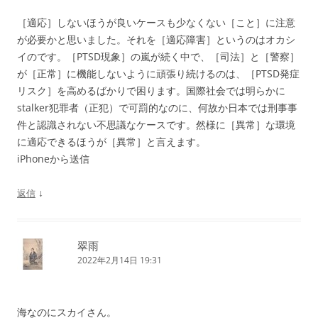
［適応］しないほうが良いケースも少なくない［こと］に注意
が必要かと思いました。それを［適応障害］というのはオカシ
イのです。［PTSD現象］の嵐が続く中で、［司法］と［警察］
が［正常］に機能しないように頑張り続けるのは、［PTSD発症
リスク］を高めるばかりで困ります。国際社会では明らかに
stalker犯罪者（正犯）で可罰的なのに、何故か日本では刑事事
件と認識されない不思議なケースです。然様に［異常］な環境
に適応できるほうが［異常］と言えます。
iPhoneから送信
↓
返信
翠雨
2022年2月14日 19:31
海なのにスカイさん。