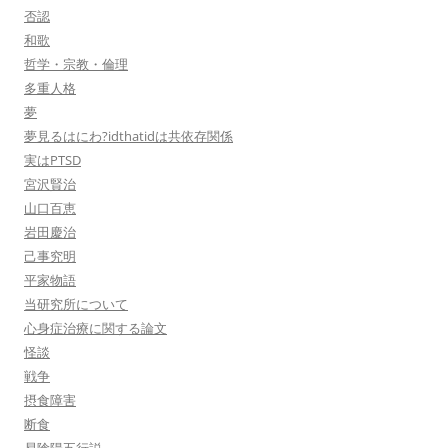
否認
和歌
哲学・宗教・倫理
多重人格
夢
夢見るはにわ?idthatidは共依存関係
実はPTSD
宮沢賢治
山口百恵
岩田慶治
己事究明
平家物語
当研究所について
心身症治療に関する論文
怪談
戦争
摂食障害
断食