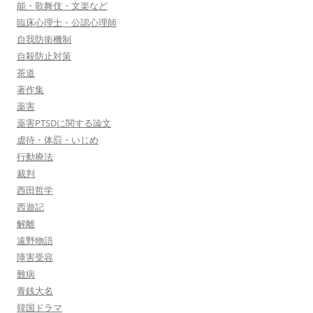
能・歌舞伎・文楽など
臨床心理士・公認心理師
自我防衛機制
自殺防止対策
茶道
著作集
薬害
薬害PTSDに関する論文
虐待・体罰・いじめ
行動療法
裁判
西田哲学
西遊記
解離
遠野物語
障害受容
難病
青銭大名
韓国ドラマ