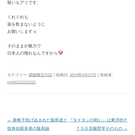
疑いもアリです。
くれぐれも
薬を飲まないように
お願いしますョ
そのままが魅力で
日本人の憧れなんですから
カテゴリー:
易陰陽五行説
| 投稿日:
2010年4月21日
|
投稿者:
nishii222222222
投
←
座椅子投げ込まれた阪和道と
『タイタンの戦い』は東洋的Ｐ
稿
投身自殺多発の阪和線
ＴＳＤ克服哲学そのもの
→