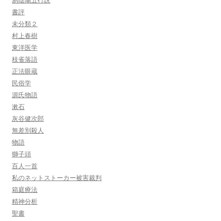
易陰陽五行説
書評
未分類２
村上春樹
東洋医学
枝雀落語
正法眼蔵
民俗学
源氏物語
漱石
灰谷健次郎
無差別殺人
物語
獅子頭
百人一首
私のネットストーカー被害裁判
箱庭療法
精神分析
聖書