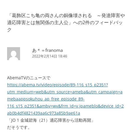
ナ
ビ
「
葛飾区こち亀の両さんの銅像壊される ～発達障害や
ゲ
適応障害とは無関係の主人公
」への2件のフィードバッ
ー
ク
シ
ョ
あ＊＝franoma
ン
2022年2月14日 18:46
AbemaTVのニュースで
https://abema.tv/video/episode/89-116_s15_p2351?
utm_medium=web&utm_source=ameba&utm_campaign=a
mebaappsokuhou_ap_free_episode_89-
116_s15_p2351&ambv=wv&frm_id=v.jpameblo&device_id=2
ab0b4df4821439aa6c973a85b9ae61a
「JO 1 金城碧海（21）適応障害から活動再開」
だそうです。