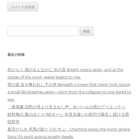
検
索:
最近の投稿
息ひらく 場のまんなかに 水の音 Breath opens again, and at the
center of the room, water begins to rise.
塔の底 名を奪われし子の息 Beneath a tower that never truly stood,
a small life breathes again—born from the collapse no one dared to
see.
「盛美園 沈黙の塔より生まれし声」＠バベルの塔のアリエッティ
絶対無の 風のほとり WEターン ＠見当違いの批判で蘇生し続ける西
田哲学
真言ひらき 意馬の影と 心むすぶ Chanting opens the mind, where
Sima Yi’s spirit-animal quietly dwells.