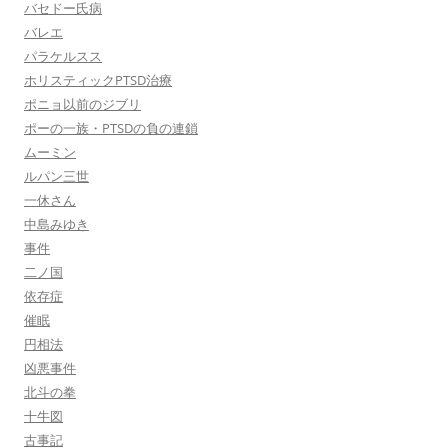
バセドー氏病
バレエ
パラケルスス
ホリスティックPTSD治療
ポニョ以前のジブリ
ポーの一族・PTSDの負の連鎖
ムーミン
ルパン三世
一休さん
中島みゆき
事件
二ノ国
依存症
催眠
円相法
凶悪事件
北斗の拳
十牛図
古事記