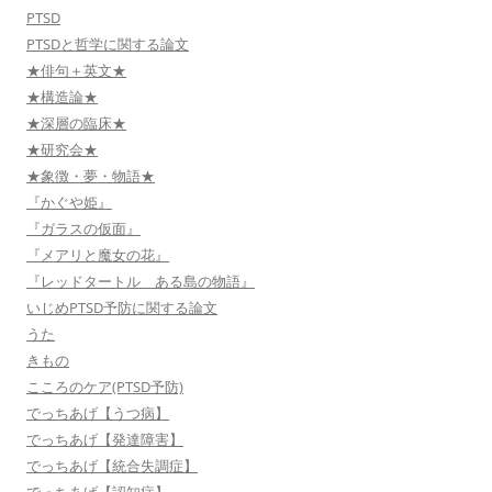
PTSD
PTSDと哲学に関する論文
★俳句＋英文★
★構造論★
★深層の臨床★
★研究会★
★象徴・夢・物語★
『かぐや姫』
『ガラスの仮面』
『メアリと魔女の花』
『レッドタートル ある島の物語』
いじめPTSD予防に関する論文
うた
きもの
こころのケア(PTSD予防)
でっちあげ【うつ病】
でっちあげ【発達障害】
でっちあげ【統合失調症】