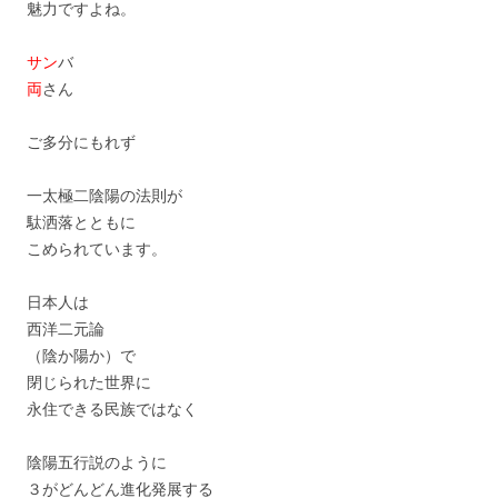
魅力ですよね。
サン
バ
両
さん
ご多分にもれず
一太極二陰陽の法則が
駄洒落とともに
こめられています。
日本人は
西洋二元論
（陰か陽か）で
閉じられた世界に
永住できる民族ではなく
陰陽五行説のように
３がどんどん進化発展する