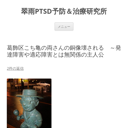
コ
ン
翠雨PTSD予防＆治療研究所
テ
ン
ツ
へ
ス
メニュー
キ
ッ
プ
葛飾区こち亀の両さんの銅像壊される ～発
達障害や適応障害とは無関係の主人公
2件の返信