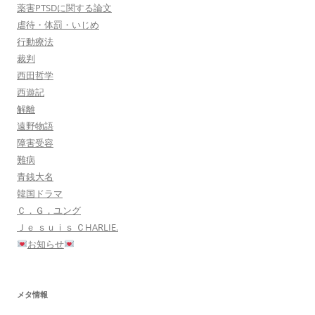
薬害PTSDに関する論文
虐待・体罰・いじめ
行動療法
裁判
西田哲学
西遊記
解離
遠野物語
障害受容
難病
青銭大名
韓国ドラマ
Ｃ．Ｇ，ユング
Ｊｅ ｓｕｉｓ ＣHARLIE.
お知らせ
メタ情報