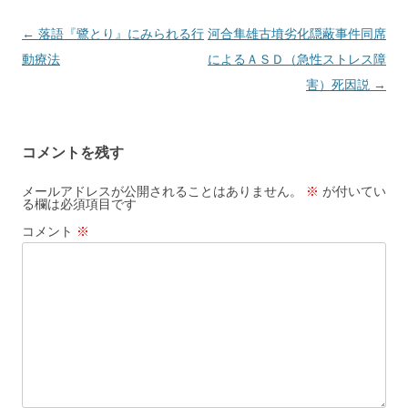
投
←
落語『鷺とり』にみられる行
河合隼雄古墳劣化隠蔽事件同席
稿
動療法
によるＡＳＤ（急性ストレス障
ナ
害）死因説
→
ビ
ゲ
コメントを残す
ー
シ
メールアドレスが公開されることはありません。
※
が付いてい
る欄は必須項目です
ョ
コメント
※
ン