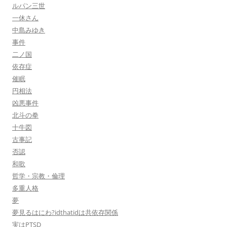
ルパン三世
一休さん
中島みゆき
事件
二ノ国
依存症
催眠
円相法
凶悪事件
北斗の拳
十牛図
古事記
否認
和歌
哲学・宗教・倫理
多重人格
夢
夢見るはにわ?idthatidは共依存関係
実はPTSD