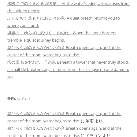
水際に 声のうまれる 深き影 At the water’s edge, a voice rises from
the hidden depth.
ふと立ちて 足もとにある 今の息 A quiet breath returns you to
where you stand.
境界の ゆらぎに気づく 内の旅 When the inner borders
tremble, a quiet journey begins.
息ひらく 場のまんなかに 水の音 Breath opens again, and at the
center of the room, water begins to rise.
塔の底 名を奪われし子の息 Beneath a tower that never truly stood,
a small life breathes again—born from the collapse no one dared to
see.
最近のコメント
息ひらく 場のまんなかに 水の音 Breath opens again, and at the
center of the room, water begins to rise.
に
翠雨
より
息ひらく 場のまんなかに 水の音 Breath opens again, and at the
center of the room, water begins to rise.
に
ドラゴン
より