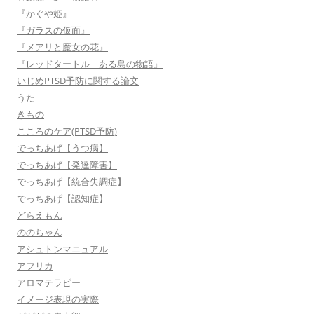
『かぐや姫』
『ガラスの仮面』
『メアリと魔女の花』
『レッドタートル ある島の物語』
いじめPTSD予防に関する論文
うた
きもの
こころのケア(PTSD予防)
でっちあげ【うつ病】
でっちあげ【発達障害】
でっちあげ【統合失調症】
でっちあげ【認知症】
どらえもん
ののちゃん
アシュトンマニュアル
アフリカ
アロマテラピー
イメージ表現の実際