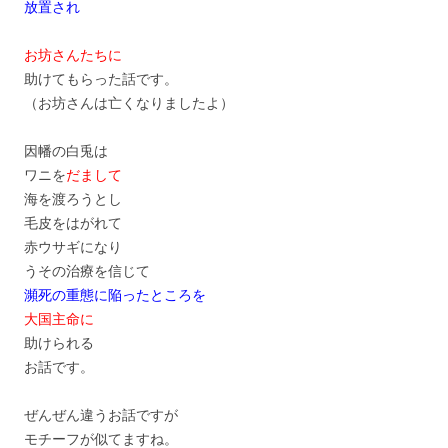
放置され
お坊さんたちに
助けてもらった話です。
（お坊さんは亡くなりましたよ）
因幡の白兎は
ワニを
だまして
海を渡ろうとし
毛皮をはがれて
赤ウサギになり
うその治療を信じて
瀕死の重態に陥ったところを
大国主命に
助けられる
お話です。
ぜんぜん違うお話ですが
モチーフが似てますね。