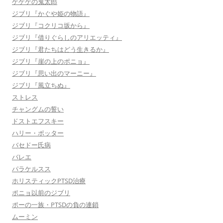
ゲゲゲの鬼太郎
ジブリ『かぐや姫の物語』
ジブリ『コクリコ坂から』
ジブリ『借りぐらしのアリエッティ』
ジブリ『君たちはどう生きるか』
ジブリ『崖の上のポニョ』
ジブリ『思い出のマーニー』
ジブリ『風立ちぬ』
ストレス
チャングムの誓い
ドストエフスキー
ハリー・ポッター
バセドー氏病
バレエ
パラケルスス
ホリスティックPTSD治療
ポニョ以前のジブリ
ポーの一族・PTSDの負の連鎖
ムーミン