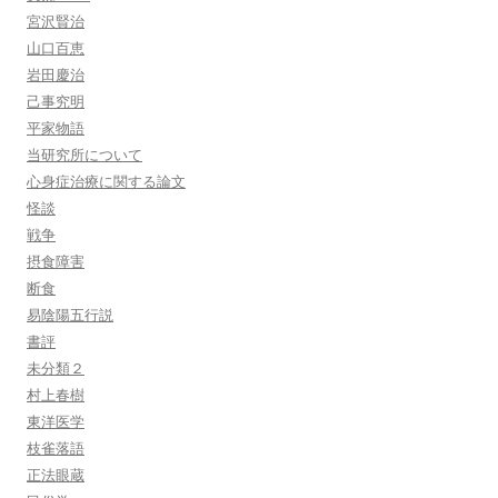
宮沢賢治
山口百恵
岩田慶治
己事究明
平家物語
当研究所について
心身症治療に関する論文
怪談
戦争
摂食障害
断食
易陰陽五行説
書評
未分類２
村上春樹
東洋医学
枝雀落語
正法眼蔵