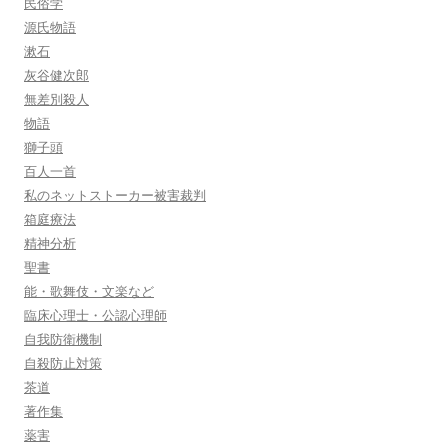
民俗学
源氏物語
漱石
灰谷健次郎
無差別殺人
物語
獅子頭
百人一首
私のネットストーカー被害裁判
箱庭療法
精神分析
聖書
能・歌舞伎・文楽など
臨床心理士・公認心理師
自我防衛機制
自殺防止対策
茶道
著作集
薬害