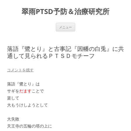
コ
ン
翠雨PTSD予防＆治療研究所
テ
ン
ツ
へ
ス
メニュー
キ
ッ
プ
落語『鷺とり』と古事記『因幡の白兎』に共
通して見られるＰＴＳＤモチーフ
コメントを残す
落語『鷺とり』は
サギを
だます
ことで
楽して
大もうけしようとして
大失敗
天王寺の五輪の塔の上に