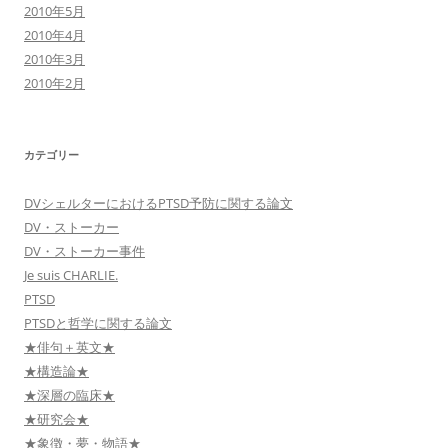
2010年5月
2010年4月
2010年3月
2010年2月
カテゴリー
DVシェルターにおけるPTSD予防に関する論文
DV・ストーカー
DV・ストーカー事件
Je suis CHARLIE.
PTSD
PTSDと哲学に関する論文
★俳句＋英文★
★構造論★
★深層の臨床★
★研究会★
★象徴・夢・物語★