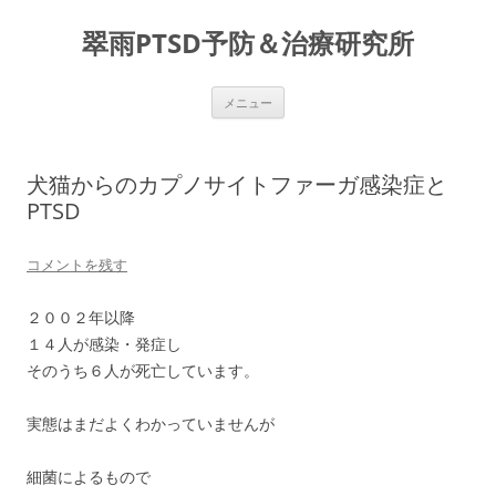
コ
ン
翠雨PTSD予防＆治療研究所
テ
ン
ツ
へ
ス
メニュー
キ
ッ
プ
犬猫からのカプノサイトファーガ感染症と
PTSD
コメントを残す
２００２年以降
１４人が感染・発症し
そのうち６人が死亡しています。
実態はまだよくわかっていませんが
細菌によるもので