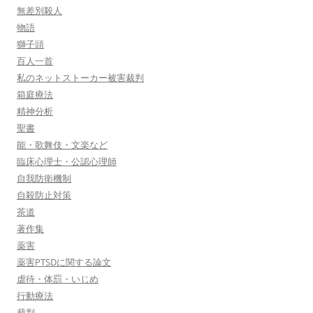
無差別殺人
物語
獅子頭
百人一首
私のネットストーカー被害裁判
箱庭療法
精神分析
聖書
能・歌舞伎・文楽など
臨床心理士・公認心理師
自我防衛機制
自殺防止対策
茶道
著作集
薬害
薬害PTSDに関する論文
虐待・体罰・いじめ
行動療法
裁判