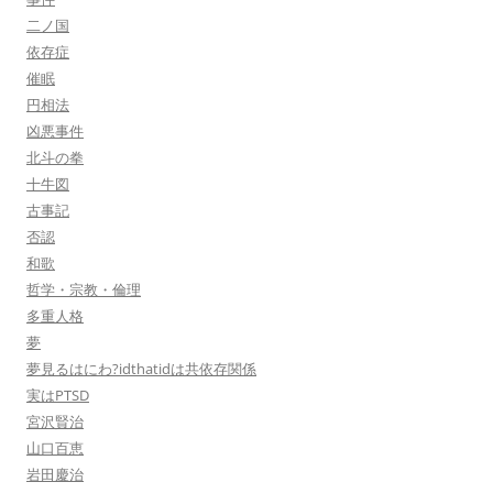
二ノ国
依存症
催眠
円相法
凶悪事件
北斗の拳
十牛図
古事記
否認
和歌
哲学・宗教・倫理
多重人格
夢
夢見るはにわ?idthatidは共依存関係
実はPTSD
宮沢賢治
山口百恵
岩田慶治