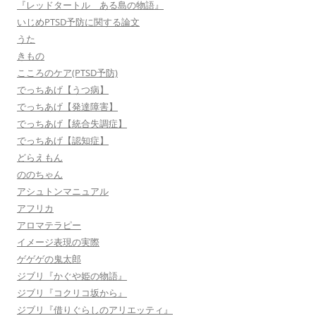
『レッドタートル ある島の物語』
いじめPTSD予防に関する論文
うた
きもの
こころのケア(PTSD予防)
でっちあげ【うつ病】
でっちあげ【発達障害】
でっちあげ【統合失調症】
でっちあげ【認知症】
どらえもん
ののちゃん
アシュトンマニュアル
アフリカ
アロマテラピー
イメージ表現の実際
ゲゲゲの鬼太郎
ジブリ『かぐや姫の物語』
ジブリ『コクリコ坂から』
ジブリ『借りぐらしのアリエッティ』