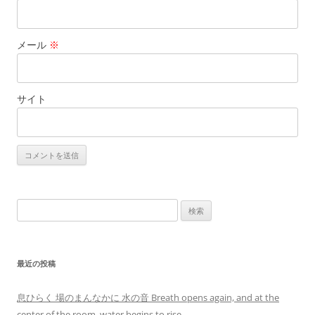
メール
※
サイト
検
索:
最近の投稿
息ひらく 場のまんなかに 水の音 Breath opens again, and at the
center of the room, water begins to rise.