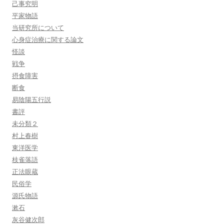
己事究明
平家物語
当研究所について
心身症治療に関する論文
怪談
戦争
摂食障害
断食
易陰陽五行説
書評
未分類２
村上春樹
東洋医学
枝雀落語
正法眼蔵
民俗学
源氏物語
漱石
灰谷健次郎