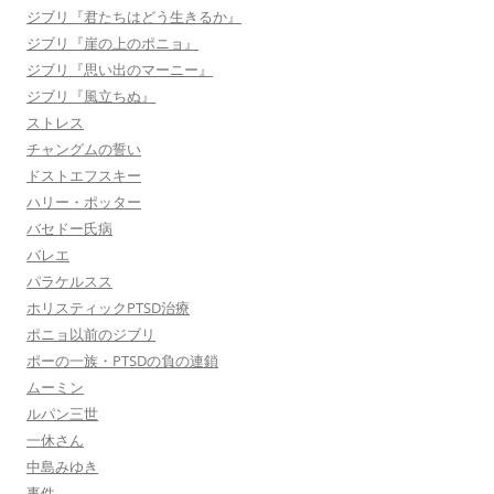
ジブリ『君たちはどう生きるか』
ジブリ『崖の上のポニョ』
ジブリ『思い出のマーニー』
ジブリ『風立ちぬ』
ストレス
チャングムの誓い
ドストエフスキー
ハリー・ポッター
バセドー氏病
バレエ
パラケルスス
ホリスティックPTSD治療
ポニョ以前のジブリ
ポーの一族・PTSDの負の連鎖
ムーミン
ルパン三世
一休さん
中島みゆき
事件