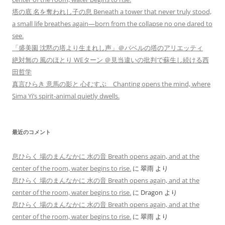
塔の底 名を奪われし子の息 Beneath a tower that never truly stood,
a small life breathes again—born from the collapse no one dared to
see.
「盛美園 沈黙の塔より生まれし声」＠バベルの塔のアリエッティ
絶対無の 風のほとり WEターン ＠見当違いの批判で蘇生し続ける西
田哲学
真言ひらき 意馬の影と 心むすぶ Chanting opens the mind, where
Sima Yi’s spirit-animal quietly dwells.
最近のコメント
息ひらく 場のまんなかに 水の音 Breath opens again, and at the
center of the room, water begins to rise.
に
翠雨
より
息ひらく 場のまんなかに 水の音 Breath opens again, and at the
center of the room, water begins to rise.
に
Dragon
より
息ひらく 場のまんなかに 水の音 Breath opens again, and at the
center of the room, water begins to rise.
に
翠雨
より