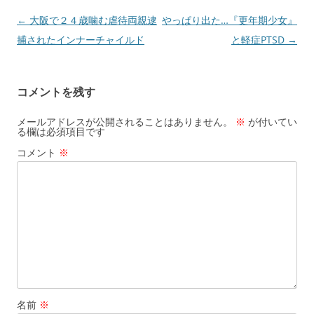
投
←
大阪で２４歳噛む虐待両親逮
やっぱり出た…『更年期少女』
稿
捕されたインナーチャイルド
と軽症PTSD
→
ナ
ビ
コメントを残す
ゲ
ー
メールアドレスが公開されることはありません。
※
が付いてい
る欄は必須項目です
シ
コメント
※
ョ
ン
名前
※