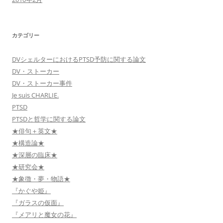
カテゴリー
DVシェルターにおけるPTSD予防に関する論文
DV・ストーカー
DV・ストーカー事件
Je suis CHARLIE.
PTSD
PTSDと哲学に関する論文
★俳句＋英文★
★構造論★
★深層の臨床★
★研究会★
★象徴・夢・物語★
『かぐや姫』
『ガラスの仮面』
『メアリと魔女の花』