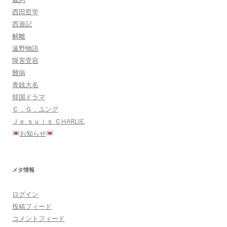
西田哲学
西遊記
解離
遠野物語
障害受容
難病
青銭大名
韓国ドラマ
Ｃ．Ｇ，ユング
Ｊｅ ｓｕｉｓ ＣHARLIE.
お知らせ
メタ情報
ログイン
投稿フィード
コメントフィード