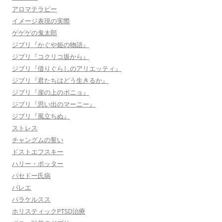
アロマテラピー
イメージ表現の実際
ゲゲゲの鬼太郎
ジブリ『かぐや姫の物語』
ジブリ『コクリコ坂から』
ジブリ『借りぐらしのアリエッティ』
ジブリ『君たちはどう生きるか』
ジブリ『崖の上のポニョ』
ジブリ『思い出のマーニー』
ジブリ『風立ちぬ』
ストレス
チャングムの誓い
ドストエフスキー
ハリー・ポッター
バセドー氏病
バレエ
パラケルスス
ホリスティックPTSD治療