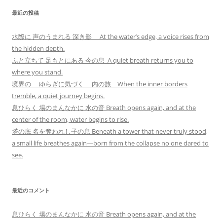
最近の投稿
水際に 声のうまれる 深き影 At the water’s edge, a voice rises from
the hidden depth.
ふと立ちて 足もとにある 今の息 A quiet breath returns you to
where you stand.
境界の ゆらぎに気づく 内の旅 When the inner borders
tremble, a quiet journey begins.
息ひらく 場のまんなかに 水の音 Breath opens again, and at the
center of the room, water begins to rise.
塔の底 名を奪われし子の息 Beneath a tower that never truly stood,
a small life breathes again—born from the collapse no one dared to
see.
最近のコメント
息ひらく 場のまんなかに 水の音 Breath opens again, and at the