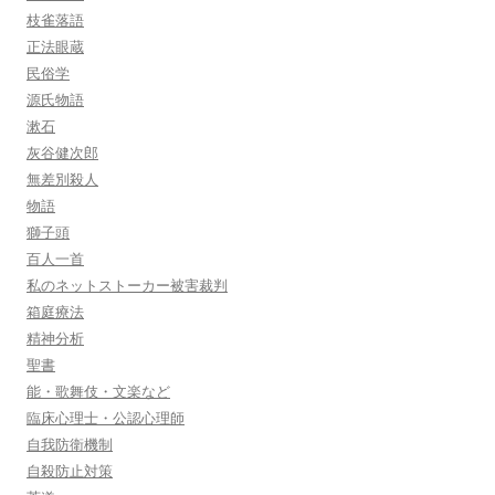
枝雀落語
正法眼蔵
民俗学
源氏物語
漱石
灰谷健次郎
無差別殺人
物語
獅子頭
百人一首
私のネットストーカー被害裁判
箱庭療法
精神分析
聖書
能・歌舞伎・文楽など
臨床心理士・公認心理師
自我防衛機制
自殺防止対策