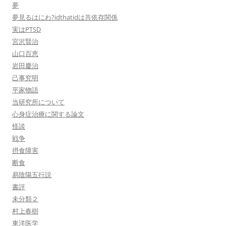
夢
夢見るはにわ?idthatidは共依存関係
実はPTSD
宮沢賢治
山口百恵
岩田慶治
己事究明
平家物語
当研究所について
心身症治療に関する論文
怪談
戦争
摂食障害
断食
易陰陽五行説
書評
未分類２
村上春樹
東洋医学