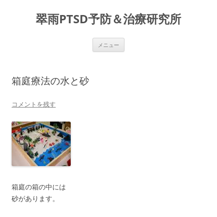
コ
ン
翠雨PTSD予防＆治療研究所
テ
ン
ツ
へ
ス
メニュー
キ
ッ
プ
箱庭療法の水と砂
コメントを残す
箱庭の箱の中には
砂があります。