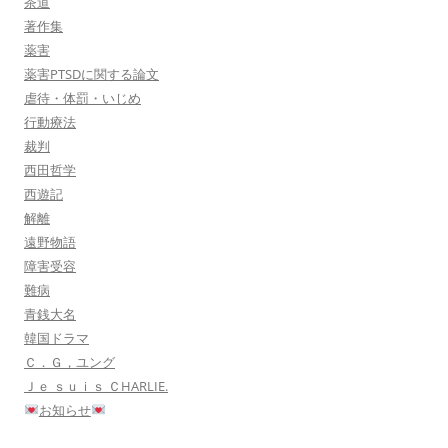
茶道
著作集
薬害
薬害PTSDに関する論文
虐待・体罰・いじめ
行動療法
裁判
西田哲学
西遊記
解離
遠野物語
障害受容
難病
青銭大名
韓国ドラマ
Ｃ．Ｇ，ユング
Ｊｅ ｓｕｉｓ ＣHARLIE.
お知らせ