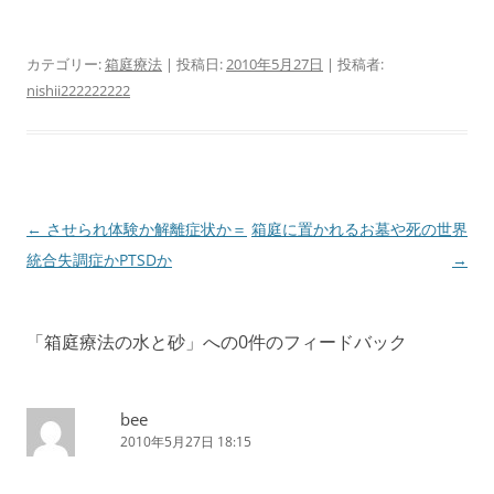
カテゴリー:
箱庭療法
| 投稿日:
2010年5月27日
|
投稿者:
nishii222222222
投
←
させられ体験か解離症状か＝
箱庭に置かれるお墓や死の世界
稿
統合失調症かPTSDか
→
ナ
ビ
「
箱庭療法の水と砂
」への0件のフィードバック
ゲ
ー
シ
bee
2010年5月27日 18:15
ョ
ン