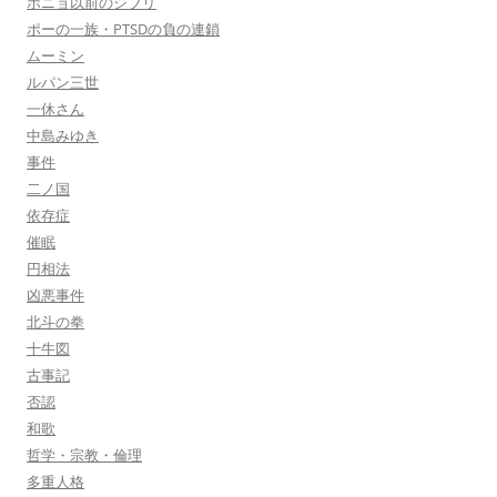
ポニョ以前のジブリ
ポーの一族・PTSDの負の連鎖
ムーミン
ルパン三世
一休さん
中島みゆき
事件
二ノ国
依存症
催眠
円相法
凶悪事件
北斗の拳
十牛図
古事記
否認
和歌
哲学・宗教・倫理
多重人格