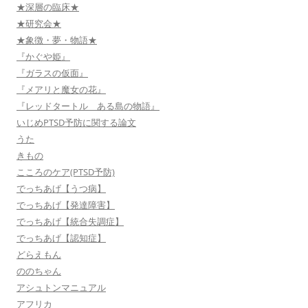
★深層の臨床★
★研究会★
★象徴・夢・物語★
『かぐや姫』
『ガラスの仮面』
『メアリと魔女の花』
『レッドタートル ある島の物語』
いじめPTSD予防に関する論文
うた
きもの
こころのケア(PTSD予防)
でっちあげ【うつ病】
でっちあげ【発達障害】
でっちあげ【統合失調症】
でっちあげ【認知症】
どらえもん
ののちゃん
アシュトンマニュアル
アフリカ