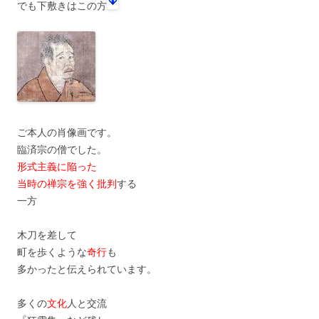
でも下敷きはこの方
ご本人の肖像画です。
臨済宗の僧でした。
形式主義に陥った
当時の禅宗を強く批判
する
一方
木刀を差して
町を歩くような
奇行
も
多かったと伝えられています。
多くの
文化
人と交流