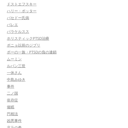
ドストエフスキー
ハリー・ポッター
バセドー氏病
バレエ
パラケルスス
ホリスティックPTSD治療
ポニョ以前のジブリ
ポーの一族・PTSDの負の連鎖
ムーミン
ルパン三世
一休さん
中島みゆき
事件
二ノ国
依存症
催眠
円相法
凶悪事件
北斗の拳