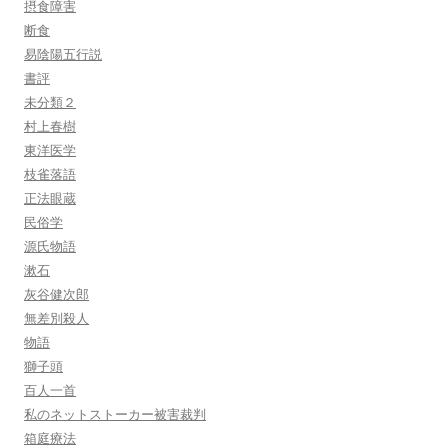
摂食障害
断食
易陰陽五行説
書評
未分類２
村上春樹
東洋医学
枝雀落語
正法眼蔵
民俗学
源氏物語
漱石
灰谷健次郎
無差別殺人
物語
獅子頭
百人一首
私のネットストーカー被害裁判
箱庭療法