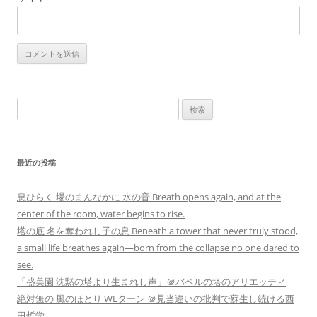
検
索:
最近の投稿
息ひらく 場のまんなかに 水の音 Breath opens again, and at the
center of the room, water begins to rise.
塔の底 名を奪われし子の息 Beneath a tower that never truly stood,
a small life breathes again—born from the collapse no one dared to
see.
「盛美園 沈黙の塔より生まれし声」＠バベルの塔のアリエッティ
絶対無の 風のほとり WEターン ＠見当違いの批判で蘇生し続ける西
田哲学