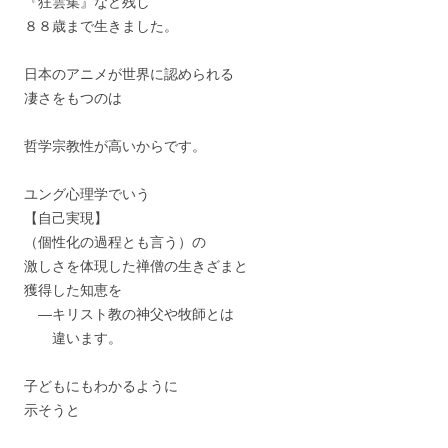
『狂雲集』など残し
８８歳まで生きました。
日本のアニメが世界に認められる
凄さをもつのは
哲学宗教性が高いからです。
ユング心理学でいう
【自己実現】
（個性化の過程とも言う）の
激しさを体現した禅僧の生きざまと
獲得した知恵を
―キリスト教の神父や牧師とは
違います。
子どもにもわかるように
示そうと