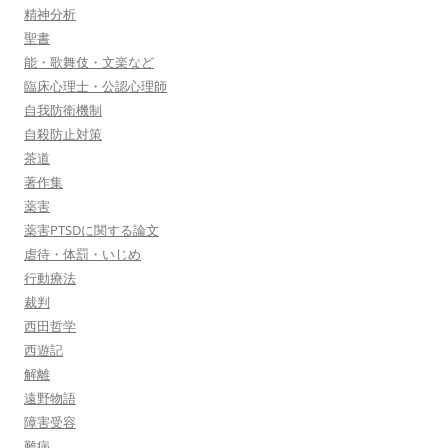
精神分析
聖書
能・歌舞伎・文楽など
臨床心理士・公認心理師
自我防衛機制
自殺防止対策
茶道
著作集
薬害
薬害PTSDに関する論文
虐待・体罰・いじめ
行動療法
裁判
西田哲学
西遊記
解離
遠野物語
障害受容
難病