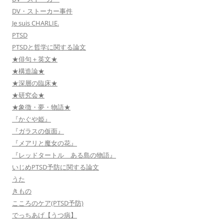
DV・ストーカー事件
Je suis CHARLIE.
PTSD
PTSDと哲学に関する論文
★俳句＋英文★
★構造論★
★深層の臨床★
★研究会★
★象徴・夢・物語★
『かぐや姫』
『ガラスの仮面』
『メアリと魔女の花』
『レッドタートル ある島の物語』
いじめPTSD予防に関する論文
うた
きもの
こころのケア(PTSD予防)
でっちあげ【うつ病】