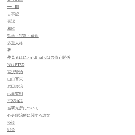
十牛図
古事記
否認
和歌
哲学・宗教・倫理
多重人格
夢
夢見るはにわ?idthatidは共依存関係
実はPTSD
宮沢賢治
山口百恵
岩田慶治
己事究明
平家物語
当研究所について
心身症治療に関する論文
怪談
戦争