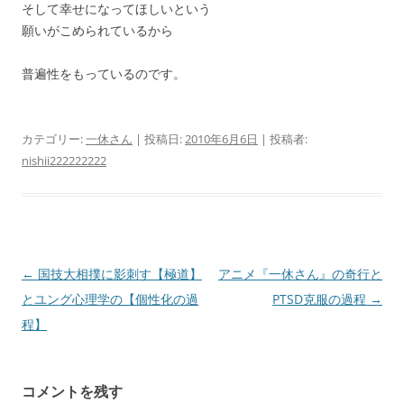
そして幸せになってほしいという
願いがこめられているから
普遍性をもっているのです。
カテゴリー:
一休さん
| 投稿日:
2010年6月6日
|
投稿者:
nishii222222222
投
←
国技大相撲に影刺す【極道】
アニメ『一休さん』の奇行と
稿
とユング心理学の【個性化の過
PTSD克服の過程
→
ナ
程】
ビ
ゲ
コメントを残す
ー