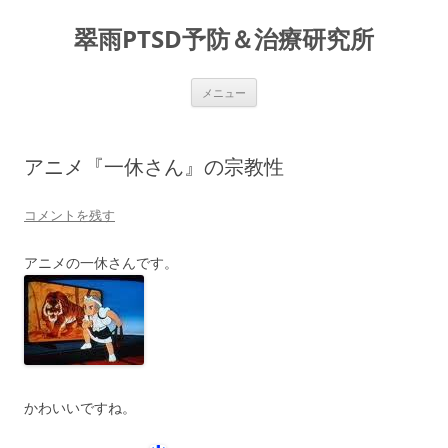
コ
ン
翠雨PTSD予防＆治療研究所
テ
ン
ツ
へ
ス
メニュー
キ
ッ
プ
アニメ『一休さん』の宗教性
コメントを残す
アニメの一休さんです。
かわいいですね。