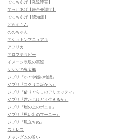
でっちあげ【発達障害】
でっちあげ【統合失調症】
でっちあげ【認知症】
どらえもん
ののちゃん
アシュトンマニュアル
アフリカ
アロマテラピー
イメージ表現の実際
ゲゲゲの鬼太郎
ジブリ『かぐや姫の物語』
ジブリ『コクリコ坂から』
ジブリ『借りぐらしのアリエッティ』
ジブリ『君たちはどう生きるか』
ジブリ『崖の上のポニョ』
ジブリ『思い出のマーニー』
ジブリ『風立ちぬ』
ストレス
チャングムの誓い