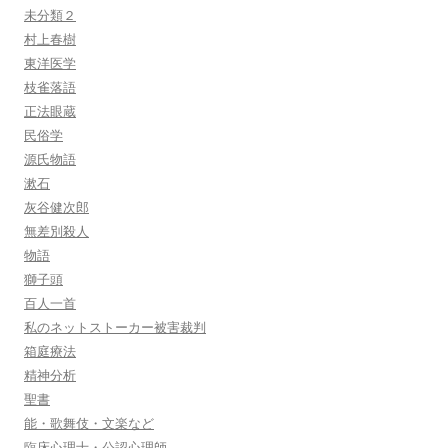
未分類２
村上春樹
東洋医学
枝雀落語
正法眼蔵
民俗学
源氏物語
漱石
灰谷健次郎
無差別殺人
物語
獅子頭
百人一首
私のネットストーカー被害裁判
箱庭療法
精神分析
聖書
能・歌舞伎・文楽など
臨床心理士・公認心理師