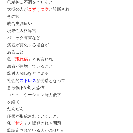
①精神に不調をきたすと
大抵の人が
まずうつ病
と診断され
その後
統合失調症や
境界性人格障害
パニック障害など
病名が変化する場合が
あること
②「
現代病
」とも言われ
患者が急増していること
③対人関係などによる
社会的
ストレス
が発端となって
意欲低下や対人恐怖
コミュニケーション能力低下
を経て
だんだん
症状が形成されていくこと。
④「
甘え
」と誤解される問題
⑤認定されている人が250万人