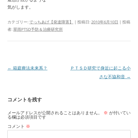
気がします。
カテゴリー:
でっちあげ【発達障害】
| 投稿日:
2010年6月10日
|
投稿
者:
翠雨PTSD予防＆治療研究所
投
←
箱庭療法未来系？
ＰＴＳＤ研究で身近に起こる小
稿
さな不協和音
→
ナ
ビ
コメントを残す
ゲ
ー
メールアドレスが公開されることはありません。
※
が付いてい
る欄は必須項目です
シ
コメント
※
ョ
ン