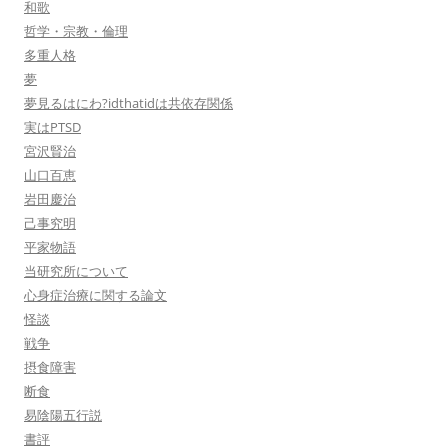
和歌
哲学・宗教・倫理
多重人格
夢
夢見るはにわ?idthatidは共依存関係
実はPTSD
宮沢賢治
山口百恵
岩田慶治
己事究明
平家物語
当研究所について
心身症治療に関する論文
怪談
戦争
摂食障害
断食
易陰陽五行説
書評