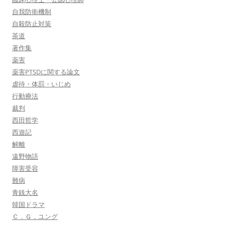
自我防衛機制
自殺防止対策
茶道
著作集
薬害
薬害PTSDに関する論文
虐待・体罰・いじめ
行動療法
裁判
西田哲学
西遊記
解離
遠野物語
障害受容
難病
青銭大名
韓国ドラマ
Ｃ．Ｇ，ユング