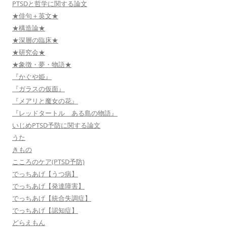
PTSDと哲学に関する論文
★俳句＋英文★
★構造論★
★深層の臨床★
★研究会★
★象徴・夢・物語★
『かぐや姫』
『ガラスの仮面』
『メアリと魔女の花』
『レッドタートル ある島の物語』
いじめPTSD予防に関する論文
うた
きもの
こころのケア(PTSD予防)
でっちあげ【うつ病】
でっちあげ【発達障害】
でっちあげ【統合失調症】
でっちあげ【認知症】
どらえもん