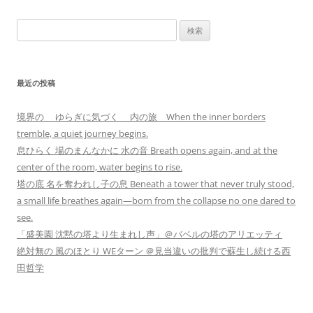
検
索:
最近の投稿
境界の ゆらぎに気づく 内の旅 When the inner borders
tremble, a quiet journey begins.
息ひらく 場のまんなかに 水の音 Breath opens again, and at the
center of the room, water begins to rise.
塔の底 名を奪われし子の息 Beneath a tower that never truly stood,
a small life breathes again—born from the collapse no one dared to
see.
「盛美園 沈黙の塔より生まれし声」＠バベルの塔のアリエッティ
絶対無の 風のほとり WEターン ＠見当違いの批判で蘇生し続ける西
田哲学