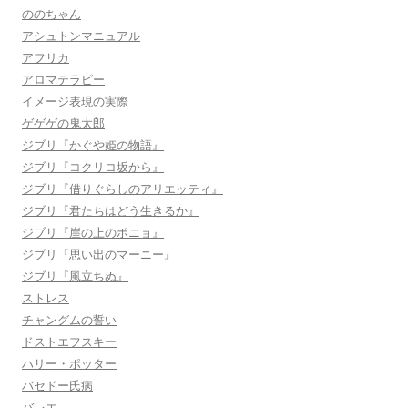
ののちゃん
アシュトンマニュアル
アフリカ
アロマテラピー
イメージ表現の実際
ゲゲゲの鬼太郎
ジブリ『かぐや姫の物語』
ジブリ『コクリコ坂から』
ジブリ『借りぐらしのアリエッティ』
ジブリ『君たちはどう生きるか』
ジブリ『崖の上のポニョ』
ジブリ『思い出のマーニー』
ジブリ『風立ちぬ』
ストレス
チャングムの誓い
ドストエフスキー
ハリー・ポッター
バセドー氏病
バレエ