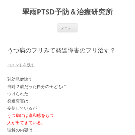
コ
ン
翠雨PTSD予防＆治療研究所
テ
ン
ツ
へ
ス
メニュー
キ
ッ
プ
うつ病のフリみて発達障害のフリ治す？
コメントを残す
乳幼児健診で
当時２歳だった自分の子どもに
つけられた
発達障害は
妄信しているが
うつ病には違和感をもつ
人が出てきている。
理解の内容は…