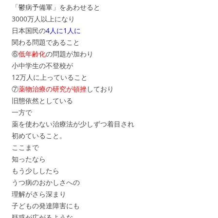
「鬱病予備軍」をあわせると
3000万人以上になり
日本国民の
4人に1人に
関わる問題であること
⑥
低年齢化
の問題が加わり
小中学生の不登校が
12万人に上っていること
⑦
薬物治療の研究が頓挫
しており
旧態依然としている
一方で
薬を使わない治療法が少しずつ着目され
初めていること。
ここまで
知ったなら
もう少ししたら
うつ病のおかしさへの
理解がさら深まり
子どもの発達障害にも
疑惑が広がるような