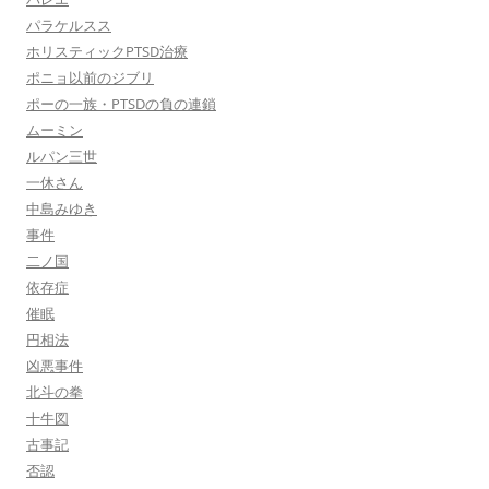
パラケルスス
ホリスティックPTSD治療
ポニョ以前のジブリ
ポーの一族・PTSDの負の連鎖
ムーミン
ルパン三世
一休さん
中島みゆき
事件
二ノ国
依存症
催眠
円相法
凶悪事件
北斗の拳
十牛図
古事記
否認