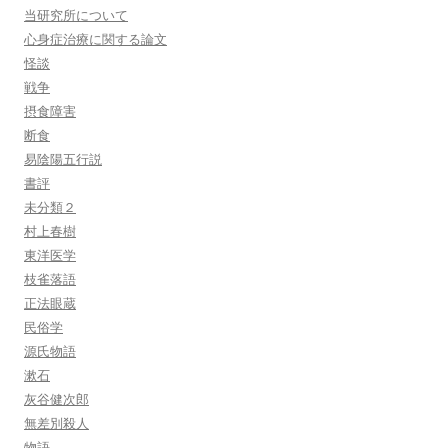
当研究所について
心身症治療に関する論文
怪談
戦争
摂食障害
断食
易陰陽五行説
書評
未分類２
村上春樹
東洋医学
枝雀落語
正法眼蔵
民俗学
源氏物語
漱石
灰谷健次郎
無差別殺人
物語