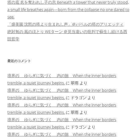
塔の底 名を奪われし子の息 Beneath a tower that never truly stood,
a small life breathes again—born from the collapse no one dared to
see.
「盛美園 沈黙の塔より生まれし声」＠バベルの塔のアリエッティ
絶対無の 風のほとり WEターン ＠見当違いの批判で蘇生し続ける西
田哲学
最近のコメント
境界の ゆらぎに気づく 内の旅 When the inner borders
tremble, a quiet journey begins.
に
翠雨
より
境界の ゆらぎに気づく 内の旅 When the inner borders
tremble, a quiet journey begins.
に
ドラゴン
より
境界の ゆらぎに気づく 内の旅 When the inner borders
tremble, a quiet journey begins.
に
翠雨
より
境界の ゆらぎに気づく 内の旅 When the inner borders
tremble, a quiet journey begins.
に
ドラゴン
より
境界の ゆらぎに気づく 内の旅 When the inner borders