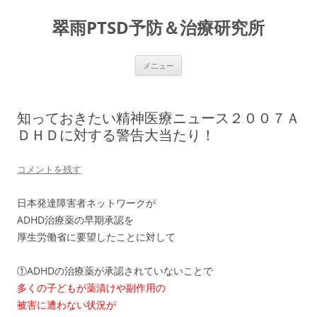
コ
ン
翠雨PTSD予防＆治療研究所
テ
ン
ツ
へ
ス
メニュー
キ
ッ
プ
知っておきたい精神医療ニュース２００７Ａ
ＤＨＤに対する警告大当たり！
コメントを残す
日本発達障害者ネットワークが
ADHD治療薬の早期承認を
厚生労働省に要望したことに対して
①ADHDの治療薬が承認されていないことで
多くの子どもが薬漬けや副作用の
被害に遭わない状況が