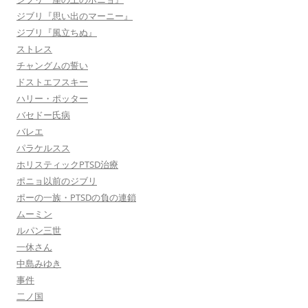
ジブリ『思い出のマーニー』
ジブリ『風立ちぬ』
ストレス
チャングムの誓い
ドストエフスキー
ハリー・ポッター
バセドー氏病
バレエ
パラケルスス
ホリスティックPTSD治療
ポニョ以前のジブリ
ポーの一族・PTSDの負の連鎖
ムーミン
ルパン三世
一休さん
中島みゆき
事件
二ノ国