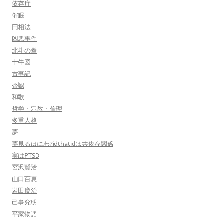
依存症
催眠
円相法
凶悪事件
北斗の拳
十牛図
古事記
否認
和歌
哲学・宗教・倫理
多重人格
夢
夢見るはにわ?idthatidは共依存関係
実はPTSD
宮沢賢治
山口百恵
岩田慶治
己事究明
平家物語