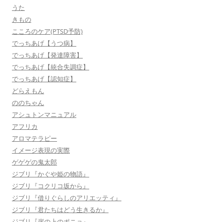
うた
きもの
こころのケア(PTSD予防)
でっちあげ【うつ病】
でっちあげ【発達障害】
でっちあげ【統合失調症】
でっちあげ【認知症】
どらえもん
ののちゃん
アシュトンマニュアル
アフリカ
アロマテラピー
イメージ表現の実際
ゲゲゲの鬼太郎
ジブリ『かぐや姫の物語』
ジブリ『コクリコ坂から』
ジブリ『借りぐらしのアリエッティ』
ジブリ『君たちはどう生きるか』
ジブリ『崖の上のポニョ』