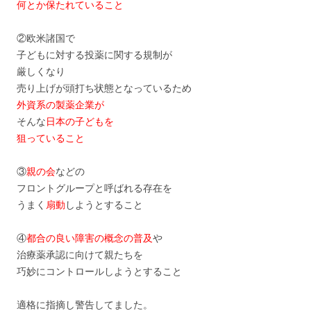
何とか保たれていること
②欧米諸国で
子どもに対する投薬に関する規制が
厳しくなり
売り上げが頭打ち状態となっているため
外資系の製薬企業が
そんな
日本の子どもを
狙っていること
③
親の会
などの
フロントグループと呼ばれる存在を
うまく
扇動
しようとすること
④
都合の良い障害の概念の普及
や
治療薬承認に向けて親たちを
巧妙にコントロールしようとすること
適格に指摘し警告してました。