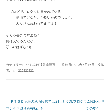
「ブログでボロクソに書かれている」
―講演でどなたかが嘆いたのでしょう。
みなさん言われてますよ！
そりゃ書きますよねぇ。
何考えてるんだか。
頭いいはずなのに…
カテゴリー:
でっちあげ【発達障害】
| 投稿日:
2010年6月16日
|
投稿
者:
nishii222222222
投
←
ＰＴＳＤ克服のある段階では
21世紀COEプログラム臨床心理
稿
マンダラ塗り絵有効かも
学の場合
→