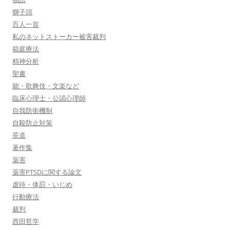
獅子頭
百人一首
私のネットストーカー被害裁判
箱庭療法
精神分析
聖書
能・歌舞伎・文楽など
臨床心理士・公認心理師
自我防衛機制
自殺防止対策
茶道
著作集
薬害
薬害PTSDに関する論文
虐待・体罰・いじめ
行動療法
裁判
西田哲学