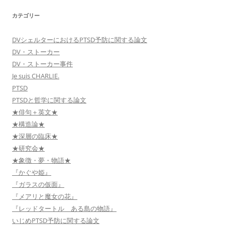
カテゴリー
DVシェルターにおけるPTSD予防に関する論文
DV・ストーカー
DV・ストーカー事件
Je suis CHARLIE.
PTSD
PTSDと哲学に関する論文
★俳句＋英文★
★構造論★
★深層の臨床★
★研究会★
★象徴・夢・物語★
『かぐや姫』
『ガラスの仮面』
『メアリと魔女の花』
『レッドタートル ある島の物語』
いじめPTSD予防に関する論文