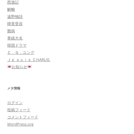
西遊記
解離
遠野物語
障害受容
難病
青銭大名
韓国ドラマ
Ｃ．Ｇ，ユング
Ｊｅ ｓｕｉｓ ＣHARLIE.
お知らせ
メタ情報
ログイン
投稿フィード
コメントフィード
WordPress.org