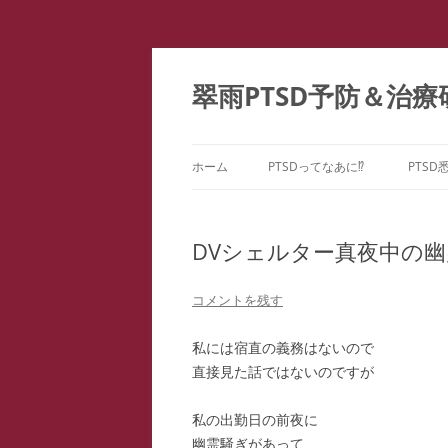
コ
ン
テ
翠雨PTSD予防＆治療
ン
ツ
へ
ス
キ
ッ
ホーム
PTSDってなあに⁉
PTSD
プ
PTSDの百花繚乱
PTS
ー
DVシェルター真夜中の
こころのケア ＝ PTSD予防
PTS
どうしてPTSDになるの⁉
コメントを残す
PTS
私には宿直の義務はないので
PTS
直接見た話ではないのですが
教育
私の出勤日の前夜に
ファ
幽霊騒ぎがあって