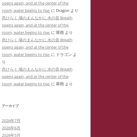
opens again, and at the center of the
用した「ユリナ」の豹変コメント集
に送った怪文書③ 自称身障児の
room, water begins to rise.
に
Dragon
より
(定価1,000円)
「ユリナ」に関する虚偽情報
息ひらく 場のまんなかに 水の音 Breath
サイバーストーカーIDTHATIDが悪
opens again, and at the center of the
バーストーカーIDTHATIDが学
用した「夢見るはにわ」のゴロツキ
room, water begins to rise.
に
翠雨
より
に送った怪文書④ PTSDと診断
コメント集(定価1,000円)
息ひらく 場のまんなかに 水の音 Breath
れた薬学部学生「ちひろ」に関す
opens again, and at the center of the
虚偽情報
サイバーストーカーとSNS連続送信
room, water begins to rise.
に
ドラゴン
よ
―複数の名前をつかった多重人格性
バーストーカーIDTHATIDが学
り
ゴロツキコメントの一事例(定価
に送った怪文書⑤ 「臨床心理学
息ひらく 場のまんなかに 水の音 Breath
1,000円)
たち」に関しての虚偽情報
opens again, and at the center of the
room, water begins to rise.
に
翠雨
より
バーストーカーIDTHATIDに名
しで奇襲威迫されブログ凍結のく
先生
アーカイブ
イバーストーカーIT攻略の一事例
2026年7月
多重人格性と依存症が顕著な
2026年6月
TSDとの気づきからゲーム・オー
2026年5月
ーまで―