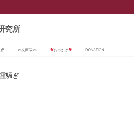
研究所
悉皆
✍文庫蔵✍
お出かけ
DONATION
Dに関するインテーク★質問コ
ストーカー ＝ PTSD
スライド集
会議室0
【スラップ訴訟】
スライド『サイバーストーカー研究
★DONATION BOX★
メソッド
速報
【
ス
で浮き彫りとなった臨床心理学系諸
幽霊騒ぎ
摂食障害(拒食症・過食症(カショオ)
DV被害者にはPTSD予防が必要で
抄録集
会議室１ SNS
【SNS連続送信１】安談サイバース
レディ・ガガの摂食障害もいじめ
抄録『サイバーストーカー研究で浮
【
学会の見識』(定価3,000円)
D治療コース
＝ PTSD
す。
トーカー
PTSDから
き彫りとなった臨床心理学系諸学会
メソッド
ー
箱庭画集
会議室２
の見識』(定価1,000円)
ラ
D予防コース
真子さまと複雑性PTSD
なぜ戦争してはいけないのでしょう
【SNS連続送信２】安談サイバース
遠野なぎこさんも毒親PTSDという
『ランボー』はベトナム帰還兵型
箱庭絵本
会議室３
【箱庭絵本】DVとこころのケア
か？
トーカー
名の摂食障害
PTSD
メソッド
【
Dアフターケアコース
ひきこもり ＝ PTSD
(PTSD予防)シリーズ『夢見るここ
ー
論文集
会議室４
PTSDに対する親子合同箱庭療法
離婚PTSD予防の子守歌『ヘイ・ジ
【怪文書１】安談サイバーストーカ
名曲『禁じられた遊び』も戦争孤児
ろ 実母に殺害されかけた女の子の
「
ラ
分析コース
ギャンブル=PTSD
事例集
ュード♪』
ー
のPTSD予防から
メソッド
トラウマを箱庭療法はどう癒やすの
カ
講演集
会議室５
サイバーストーカー研究で浮き彫り
か』(定価3,000円)
【
ら
スティングコース
吃音 ＝ PTSD
となった臨床心理学系諸学会の見識
PTSDに関する哲学論文集
本邦ユング派によるデタラメ「ここ
【自作自演】安談サイバーストーカ