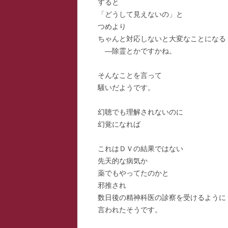
すると
「どうして見えないの」と
つめより
ちゃんと対応しないと大変なことになる
―除霊とかですかね。
そんなことを言って
騒いだようです。
幻聴でも理解されないのに
幻覚になれば
これはＤＶの結果ではない
先天的な病気か
薬でもやってたのかと
邪推され
数日後の精神科医の診察を受けるように
言われたそうです。