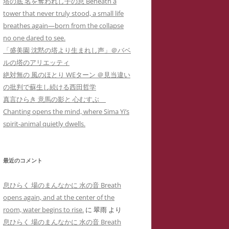
塔の底 名を奪われし子の息 Beneath a
カー
メソッド 訴訟スキル編
り 心理療法とは何か？ 象徴で癒
イコドクターS 先生アメブロ休止
tower that never truly stood, a small life
ラップ訴訟①
ねらわれた闘病記ブログ１ 無断でサ
男子高校生のいじめPTSDによる不
されるPTSD（定価1,000円
）
陰にもネットストーカー
breathes again—born from the collapse
イバーストーカーの手下にされたア
登校とストラテラ等の離脱症状が解
個人情報収集手口】安談サイバー
人の発達障害 ＝ PTSD
no one dared to see.
こころのケアの哲学 古事記に示さ
メーバブログの一事例(定価1,000円)
イコドクターS先生にもサイバー
消した母子合同箱庭療法の一事例(定
トーカー
メソッド 訴訟スキル
「盛美園 沈黙の塔より生まれし声」＠バベ
れた普遍的エビデンス(定価1,000円
ーカーIDTHATIDは何度もスラ
価10,000円)
 スラップ訴訟③
ルの塔のアリエッティ
)
プ訴訟恫喝
ねらわれた闘病記ブログ２ 実名とと
絶対無の 風のほとり WEターン ＠見当違い
れでわかるか大人のADHD
直送】安談サイバーストーカー
ジブリによる拡充法『思い出のマー
もに無断でサイバーストーカーに症
の批判で蘇生し続ける西田哲学
バーストーカーIDTHATID あ
ソッド 訴訟スキル編
ニー』―PTSD性心身症を癒す円相
例報告されたアメーバブログの一事
真言ひらき 意馬の影と 心むすぶ
さまへのストーカー行為
法と『十牛図』の禅的世界―(定価
例(定価1,000円)
Chanting opens the mind, where Sima Yi’s
珍述書】安談サイバーストーカー
ネットストーカーに引用された『最
バーストーカーIDTHATIDが学
1,000円)
spirit-animal quietly dwells.
メソッド 訴訟スキル編
新判例にみるインターネット上の名
サイバーストーカーIDTHATIDが悪
に送った怪文書① 自称解離性同
誉棄損の理論と実務』
発達障害なんかじゃない？！PTSD
用した「ちひろ」の攻撃的で執拗な
性障害「夢見るはにわ」に関する
からの自己実現モデルとしての『崖
ストーカーコメント集(定価1,000円)
偽情報
最近のコメント
の上のポニョ』(定価1,000円
)
サイバーストーカーIDTHATIDが悪
バーストーカーIDTHATIDが学
息ひらく 場のまんなかに 水の音 Breath
自己実現の普遍的モデルとしてのジ
用した「みみタン」恐怖のSNS連続
に送った怪文書② 発達障害児の
opens again, and at the center of the
ブリの『かぐや姫の物語』の象徴性
送信記録(定価1,000円)
「みみタン」に関する虚偽情報
room, water begins to rise.
に
翠雨
より
―華厳経と陰陽五行説の習合―(定価
息ひらく 場のまんなかに 水の音 Breath
サイバーストーカーIDTHATIDが悪
バーストーカーIDTHATIDが学
1,000円)