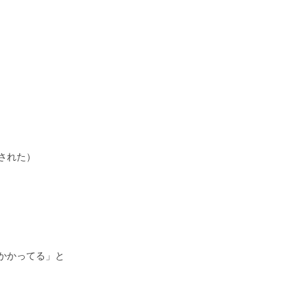
サ
護
サ
活
サ
抄
された）
闘
り
偽
サ
ID
かかってる」と
か