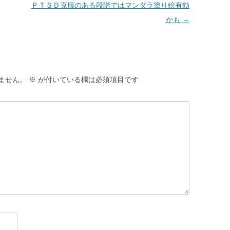
ＰＴＳＤ克服のある段階ではマンダラ塗り絵有効
かも
→
ません。
※
が付いている欄は必須項目です