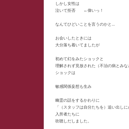
しかし女性は
泣いて拒否 ←偉いっ！
なんてひどいことを言うのかと…
お会いしたときには
大分落ち着いてましたが
初めて幻をみたショックと
理解されず見放された（不治の病とみな
ショックは
敏感関係妄想も生み
幽霊の話をするかわりに
「（スタッフは自分たちを）追い出しに
入所者たちに
吹聴しだしました。