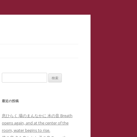
スラップ訴訟】速報
サロン１
検
二重起訴】安談サイバーストーカ
索:
メソッド 訴訟スキル編 ス
ップ訴訟④
最近の投稿
集団訴訟】安談サイバーストーカ
メソッド 訴訟スキル編 ス
ジブリ『思い出のマーニー』４回の
息ひらく 場のまんなかに 水の音 Breath
職場に訴状送達」サイバーストー
ップ訴訟②
母子合同箱庭療法で治癒した中3女
opens again, and at the center of the
ー「濫訴」による業務妨害の嫌が
子生徒のいじめPTSDによる難治性
room, water begins to rise.
提訴取り下げ】安談サイバースト
せから解雇まで
『借りぐらしのアリエッティ』よ
喘息の一事例(定価1,0000円)