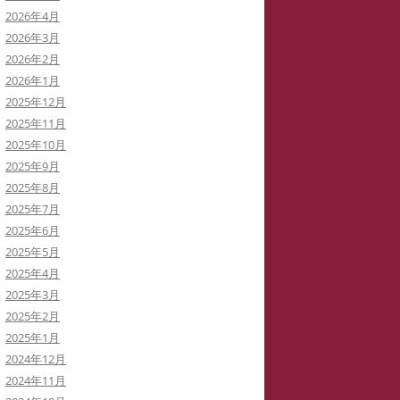
2026年4月
イバーストーカーと訴訟代理人弁
2026年3月
士
2026年2月
2026年1月
イバーストーカーによる私の学会
2025年12月
動の妨害
2025年11月
2025年10月
イバーストーカーの虚言癖
2025年9月
2025年8月
録集を巡って
2025年7月
病ブログを書いていた「駅弁祭
2025年6月
」さんは知らないうちに実名の虚
2025年5月
症例に仕立てられた！
2025年4月
2025年3月
イバーストーカー
「警察がIPアドレスを公表してい
2025年2月
THATID(TLROS)は訴訟中でも嘘ば
る」と大嘘つきの安談サイバースト
2025年1月
り書き込みます。
ーカーIDTHATID
2024年12月
2024年11月