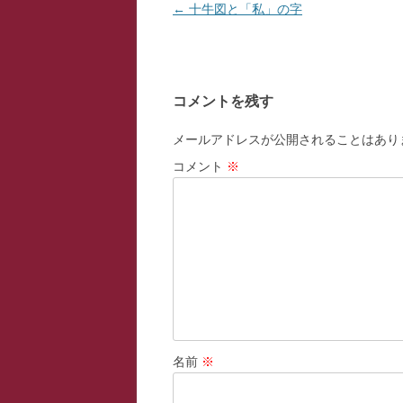
投
←
十牛図と「私」の字
稿
ナ
ビ
コメントを残す
ゲ
ー
メールアドレスが公開されることはあり
シ
コメント
※
ョ
ン
名前
※