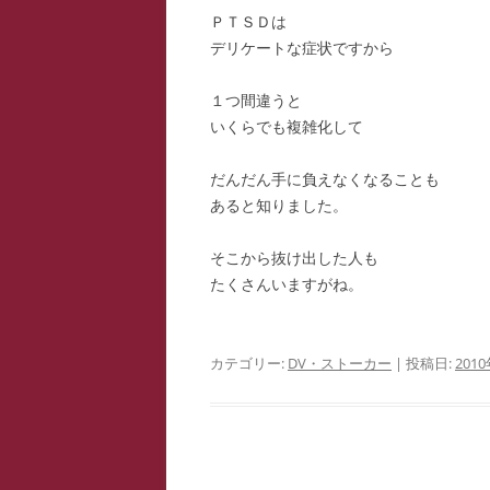
ＰＴＳＤは
デリケートな症状ですから
１つ間違うと
いくらでも複雑化して
だんだん手に負えなくなることも
あると知りました。
そこから抜け出した人も
たくさんいますがね。
カテゴリー:
DV・ストーカー
| 投稿日:
201