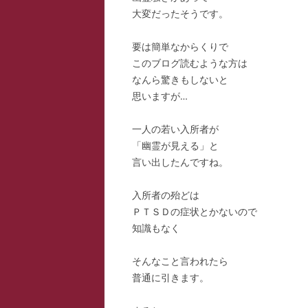
大変だったそうです。
スー
要は簡単なからくりで
寺子
このブログ読むような方は
寺子
なんら驚きもしないと
思いますが…
寺子
一人の若い入所者が
駆け
「幽霊が見える」と
言い出したんですね。
駆け
駆け
入所者の殆どは
ＰＴＳＤの症状とかないので
知識もなく
そんなこと言われたら
普通に引きます。