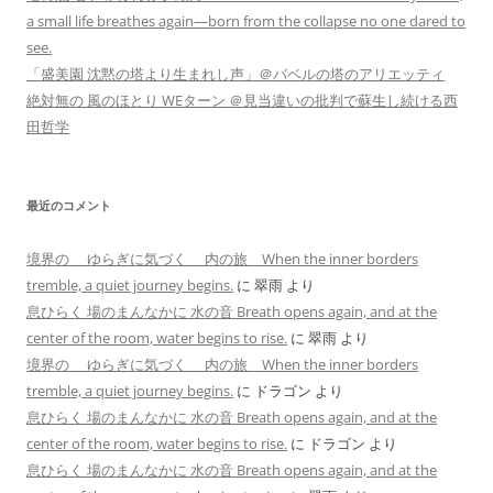
a small life breathes again—born from the collapse no one dared to
see.
「盛美園 沈黙の塔より生まれし声」＠バベルの塔のアリエッティ
絶対無の 風のほとり WEターン ＠見当違いの批判で蘇生し続ける西
田哲学
最近のコメント
境界の ゆらぎに気づく 内の旅 When the inner borders
tremble, a quiet journey begins.
に
翠雨
より
息ひらく 場のまんなかに 水の音 Breath opens again, and at the
center of the room, water begins to rise.
に
翠雨
より
境界の ゆらぎに気づく 内の旅 When the inner borders
tremble, a quiet journey begins.
に
ドラゴン
より
息ひらく 場のまんなかに 水の音 Breath opens again, and at the
center of the room, water begins to rise.
に
ドラゴン
より
息ひらく 場のまんなかに 水の音 Breath opens again, and at the