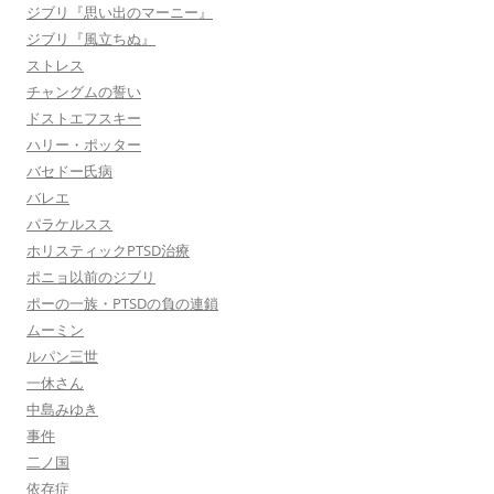
ジブリ『思い出のマーニー』
ジブリ『風立ちぬ』
ストレス
チャングムの誓い
ドストエフスキー
ハリー・ポッター
バセドー氏病
バレエ
パラケルスス
ホリスティックPTSD治療
ポニョ以前のジブリ
ポーの一族・PTSDの負の連鎖
ムーミン
ルパン三世
一休さん
中島みゆき
事件
二ノ国
依存症