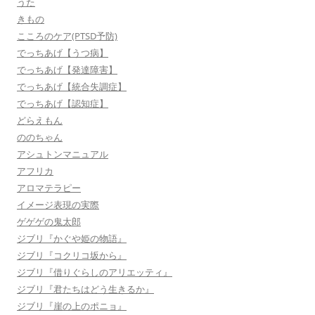
うた
きもの
こころのケア(PTSD予防)
でっちあげ【うつ病】
でっちあげ【発達障害】
でっちあげ【統合失調症】
でっちあげ【認知症】
どらえもん
ののちゃん
アシュトンマニュアル
アフリカ
アロマテラピー
イメージ表現の実際
ゲゲゲの鬼太郎
ジブリ『かぐや姫の物語』
ジブリ『コクリコ坂から』
ジブリ『借りぐらしのアリエッティ』
ジブリ『君たちはどう生きるか』
ジブリ『崖の上のポニョ』