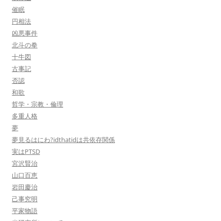
催眠
円相法
凶悪事件
北斗の拳
十牛図
古事記
否認
和歌
哲学・宗教・倫理
多重人格
夢
夢見るはにわ?idthatidは共依存関係
実はPTSD
宮沢賢治
山口百恵
岩田慶治
己事究明
平家物語