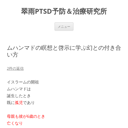
コ
ン
翠雨PTSD予防＆治療研究所
テ
ン
ツ
へ
ス
メニュー
キ
ッ
プ
ムハンマドの瞑想と啓示に学ぶ幻との付き合
い方
2件の返信
イスラームの開祖
ムハンマドは
誕生したとき
既に
孤児
であり
母親も彼が6歳のとき
亡くなり