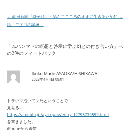
投
←
朝日新聞『獅子頭』～第百二
こころのままに生きるために
→
稿
話 二度目の試練
ナ
ビ
「
ムハンマドの瞑想と啓示に学ぶ幻との付き合い方
」へ
ゲ
の2件のフィードバック
ー
シ
ョ
Ikuko Marie ASAOKA/HISHIKAWA
2023年4月4日 08:01
ン
トラウマ抱いてン死ということで
見返る…
https://ameblo.jp/aya-quae/entry-12796739599.html
を書きました。
iPhoneから送信