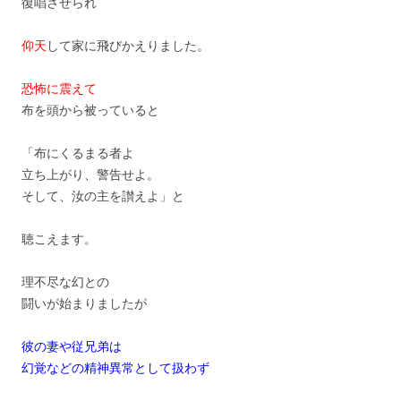
復唱させられ
仰天
して家に飛びかえりました。
恐怖に震えて
布を頭から被っていると
「布にくるまる者よ
立ち上がり、警告せよ。
そして、汝の主を讃えよ」と
聴こえます。
理不尽な幻との
闘いが始まりましたが
彼の妻や従兄弟は
幻覚などの精神異常として扱わず