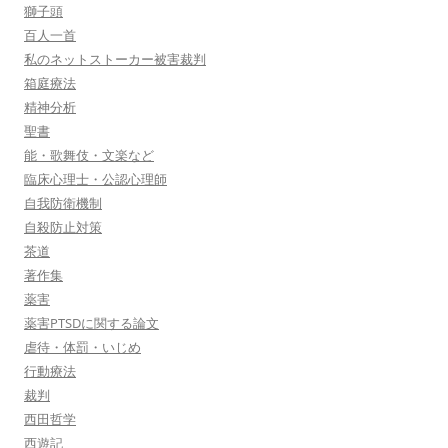
獅子頭
百人一首
私のネットストーカー被害裁判
箱庭療法
精神分析
聖書
能・歌舞伎・文楽など
臨床心理士・公認心理師
自我防衛機制
自殺防止対策
茶道
著作集
薬害
薬害PTSDに関する論文
虐待・体罰・いじめ
行動療法
裁判
西田哲学
西遊記