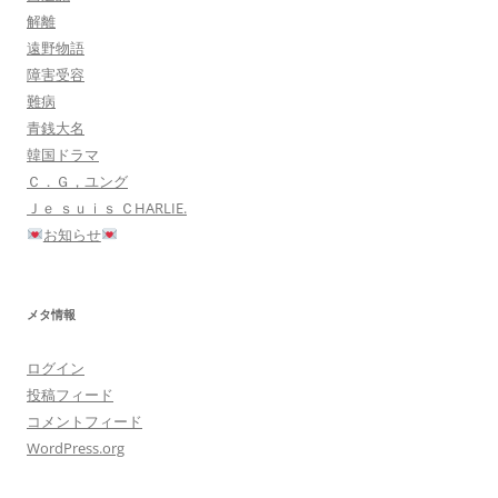
解離
遠野物語
障害受容
難病
青銭大名
韓国ドラマ
Ｃ．Ｇ，ユング
Ｊｅ ｓｕｉｓ ＣHARLIE.
お知らせ
メタ情報
ログイン
投稿フィード
コメントフィード
WordPress.org