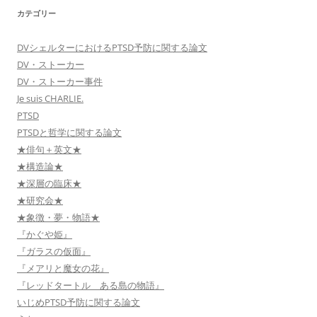
カテゴリー
DVシェルターにおけるPTSD予防に関する論文
DV・ストーカー
DV・ストーカー事件
Je suis CHARLIE.
PTSD
PTSDと哲学に関する論文
★俳句＋英文★
★構造論★
★深層の臨床★
★研究会★
★象徴・夢・物語★
『かぐや姫』
『ガラスの仮面』
『メアリと魔女の花』
『レッドタートル ある島の物語』
いじめPTSD予防に関する論文