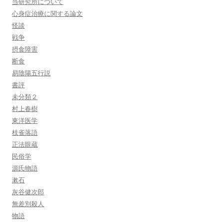
当研究所について
心身症治療に関する論文
怪談
戦争
摂食障害
断食
易陰陽五行説
書評
未分類２
村上春樹
東洋医学
枝雀落語
正法眼蔵
民俗学
源氏物語
漱石
灰谷健次郎
無差別殺人
物語