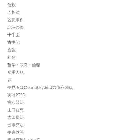
催眠
円相法
凶悪事件
北斗の拳
十牛図
古事記
否認
和歌
哲学・宗教・倫理
多重人格
夢
夢見るはにわ?idthatidは共依存関係
実はPTSD
宮沢賢治
山口百恵
岩田慶治
己事究明
平家物語
当研究所について