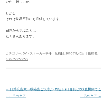
いかに難しいか。
しかし
それは世界平和にも直結しています。
裁判から学ぶことは
たくさんあります。
カテゴリー:
DV・ストーカー事件
| 投稿日:
2010年8月2日
|
投稿者:
nishii222222222
投
←
口蹄疫農家へ秋篠宮ご夫妻が
両陛下も口蹄疫の検査機関でこ
稿
こころのケア
ころのケア
→
ナ