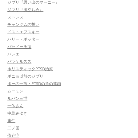
ジブリ『思い出のマーニー』
ジブリ『風立ちぬ』
ストレス
チャングムの誓い
ドストエフスキー
ハリー・ポッター
バセドー氏病
バレエ
パラケルスス
ホリスティックPTSD治療
ポニョ以前のジブリ
ポーの一族・PTSDの負の連鎖
ムーミン
ルパン三世
一休さん
中島みゆき
事件
二ノ国
依存症