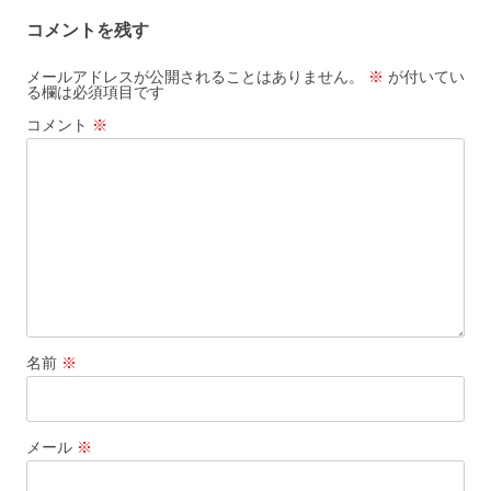
ビ
コメントを残す
ゲ
ー
メールアドレスが公開されることはありません。
※
が付いてい
る欄は必須項目です
シ
コメント
※
ョ
ン
名前
※
メール
※