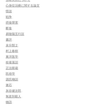
心身症治療に関する論文
怪談
戦争
摂食障害
断食
易陰陽五行説
書評
未分類２
村上春樹
東洋医学
枝雀落語
正法眼蔵
民俗学
源氏物語
漱石
灰谷健次郎
無差別殺人
物語