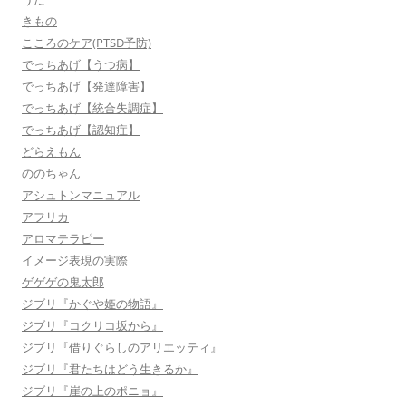
きもの
こころのケア(PTSD予防)
でっちあげ【うつ病】
でっちあげ【発達障害】
でっちあげ【統合失調症】
でっちあげ【認知症】
どらえもん
ののちゃん
アシュトンマニュアル
アフリカ
アロマテラピー
イメージ表現の実際
ゲゲゲの鬼太郎
ジブリ『かぐや姫の物語』
ジブリ『コクリコ坂から』
ジブリ『借りぐらしのアリエッティ』
ジブリ『君たちはどう生きるか』
ジブリ『崖の上のポニョ』