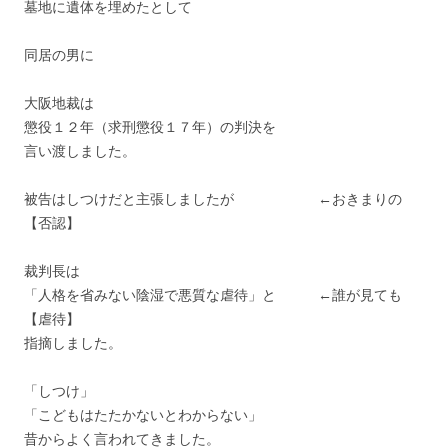
墓地に遺体を埋めたとして
同居の男に
大阪地裁は
懲役１２年（求刑懲役１７年）の判決を
言い渡しました。
被告はしつけだと主張しましたが ←おきまりの
【否認】
裁判長は
「人格を省みない陰湿で悪質な虐待」と ←誰が見ても
【虐待】
指摘しました。
「しつけ」
「こどもはたたかないとわからない」
昔からよく言われてきました。