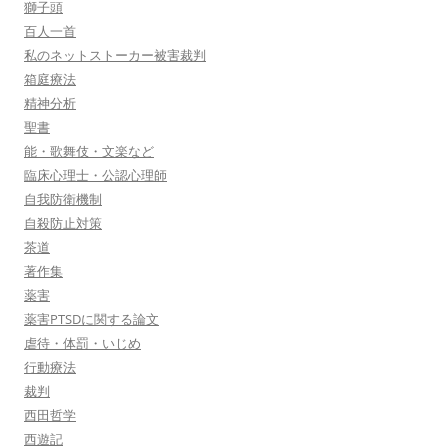
獅子頭
百人一首
私のネットストーカー被害裁判
箱庭療法
精神分析
聖書
能・歌舞伎・文楽など
臨床心理士・公認心理師
自我防衛機制
自殺防止対策
茶道
著作集
薬害
薬害PTSDに関する論文
虐待・体罰・いじめ
行動療法
裁判
西田哲学
西遊記