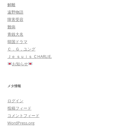
解離
遠野物語
障害受容
難病
青銭大名
韓国ドラマ
Ｃ．Ｇ，ユング
Ｊｅ ｓｕｉｓ ＣHARLIE.
お知らせ
メタ情報
ログイン
投稿フィード
コメントフィード
WordPress.org