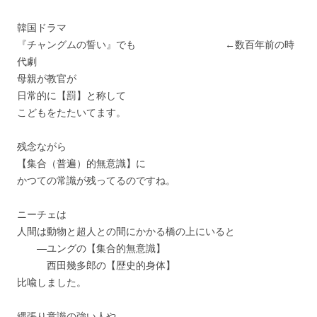
韓国ドラマ
『チャングムの誓い』でも ←数百年前の時
代劇
母親が教官が
日常的に【罰】と称して
こどもをたたいてます。
残念ながら
【集合（普遍）的無意識】に
かつての常識が残ってるのですね。
ニーチェは
人間は動物と超人との間にかかる橋の上にいると
―ユングの【集合的無意識】
西田幾多郎の【歴史的身体】
比喩しました。
縄張り意識の強い人や