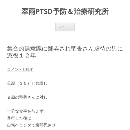
コ
ン
翠雨PTSD予防＆治療研究所
テ
ン
ツ
へ
ス
メニュー
キ
ッ
プ
集合的無意識に翻弄され聖香さん虐待の男に
懲役１２年
コメントを残す
母親（３５）と共謀し
９歳の聖香さんに対し
十分な食事を与えず
暴行した後に
自宅ベランダで衰弱死させ