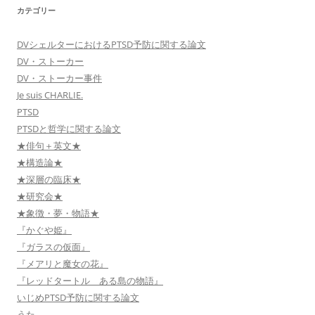
カテゴリー
DVシェルターにおけるPTSD予防に関する論文
DV・ストーカー
DV・ストーカー事件
Je suis CHARLIE.
PTSD
PTSDと哲学に関する論文
★俳句＋英文★
★構造論★
★深層の臨床★
★研究会★
★象徴・夢・物語★
『かぐや姫』
『ガラスの仮面』
『メアリと魔女の花』
『レッドタートル ある島の物語』
いじめPTSD予防に関する論文
うた