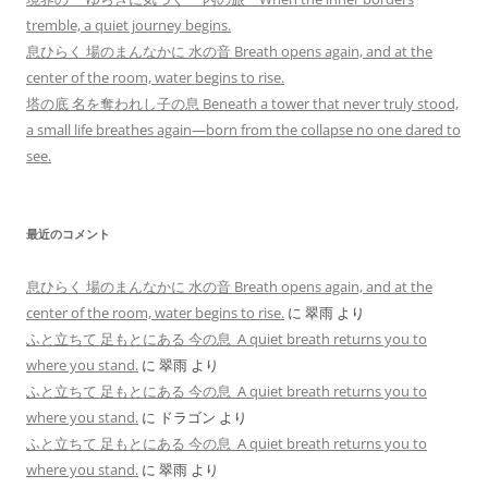
tremble, a quiet journey begins.
息ひらく 場のまんなかに 水の音 Breath opens again, and at the
center of the room, water begins to rise.
塔の底 名を奪われし子の息 Beneath a tower that never truly stood,
a small life breathes again—born from the collapse no one dared to
see.
最近のコメント
息ひらく 場のまんなかに 水の音 Breath opens again, and at the
center of the room, water begins to rise.
に
翠雨
より
ふと立ちて 足もとにある 今の息 A quiet breath returns you to
where you stand.
に
翠雨
より
ふと立ちて 足もとにある 今の息 A quiet breath returns you to
where you stand.
に
ドラゴン
より
ふと立ちて 足もとにある 今の息 A quiet breath returns you to
where you stand.
に
翠雨
より