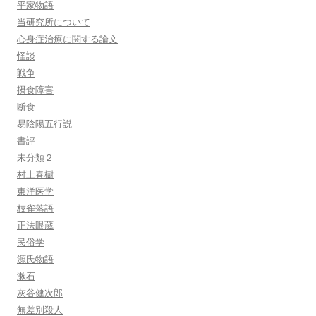
平家物語
当研究所について
心身症治療に関する論文
怪談
戦争
摂食障害
断食
易陰陽五行説
書評
未分類２
村上春樹
東洋医学
枝雀落語
正法眼蔵
民俗学
源氏物語
漱石
灰谷健次郎
無差別殺人