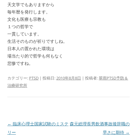
天文学でもありますから
毎年暦を発行します。
文化も医療も宗教も
１つの哲学で
一貫しています。
生活そのものが祈りですしね。
日本人の置かれた環境は
場当たり的で哲学も何もなく
悲惨ですね。
カテゴリー:
PTSD
| 投稿日:
2010年8月8日
|
投稿者:
翠雨PTSD予防＆
治療研究所
投
←
臨床心理士国家試験のミステ
森元総理長男飲酒事故後辞職の
稿
リー
早さに期待
→