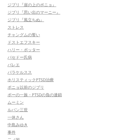
ジブリ『崖の上のポニョ』
ジブリ『思い出のマーニー』
ジブリ『風立ちぬ』
ストレス
チャングムの誓い
ドストエフスキー
ハリー・ポッター
バセドー氏病
バレエ
パラケルスス
ホリスティックPTSD治療
ポニョ以前のジブリ
ポーの一族・PTSDの負の連鎖
ムーミン
ルパン三世
一休さん
中島みゆき
事件
二ノ国