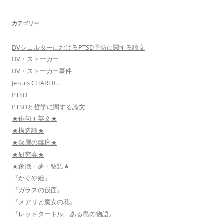
カテゴリー
DVシェルターにおけるPTSD予防に関する論文
DV・ストーカー
DV・ストーカー事件
Je suis CHARLIE.
PTSD
PTSDと哲学に関する論文
★俳句＋英文★
★構造論★
★深層の臨床★
★研究会★
★象徴・夢・物語★
『かぐや姫』
『ガラスの仮面』
『メアリと魔女の花』
『レッドタートル ある島の物語』