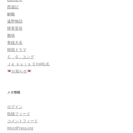
西遊記
解離
遠野物語
障害受容
難病
青銭大名
韓国ドラマ
Ｃ．Ｇ，ユング
Ｊｅ ｓｕｉｓ ＣHARLIE.
お知らせ
メタ情報
ログイン
投稿フィード
コメントフィード
WordPress.org