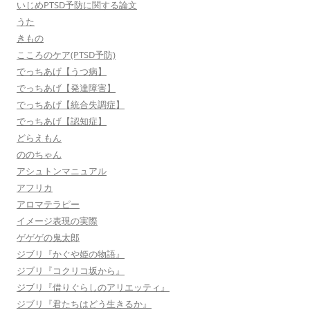
いじめPTSD予防に関する論文
うた
きもの
こころのケア(PTSD予防)
でっちあげ【うつ病】
でっちあげ【発達障害】
でっちあげ【統合失調症】
でっちあげ【認知症】
どらえもん
ののちゃん
アシュトンマニュアル
アフリカ
アロマテラピー
イメージ表現の実際
ゲゲゲの鬼太郎
ジブリ『かぐや姫の物語』
ジブリ『コクリコ坂から』
ジブリ『借りぐらしのアリエッティ』
ジブリ『君たちはどう生きるか』