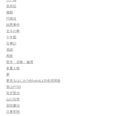
依存症
催眠
円相法
凶悪事件
北斗の拳
十牛図
古事記
否認
和歌
哲学・宗教・倫理
多重人格
夢
夢見るはにわ?idthatidは共依存関係
実はPTSD
宮沢賢治
山口百恵
岩田慶治
己事究明