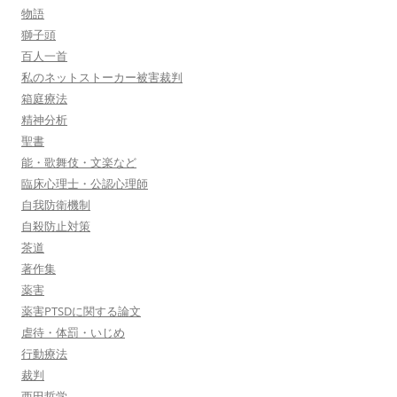
物語
獅子頭
百人一首
私のネットストーカー被害裁判
箱庭療法
精神分析
聖書
能・歌舞伎・文楽など
臨床心理士・公認心理師
自我防衛機制
自殺防止対策
茶道
著作集
薬害
薬害PTSDに関する論文
虐待・体罰・いじめ
行動療法
裁判
西田哲学