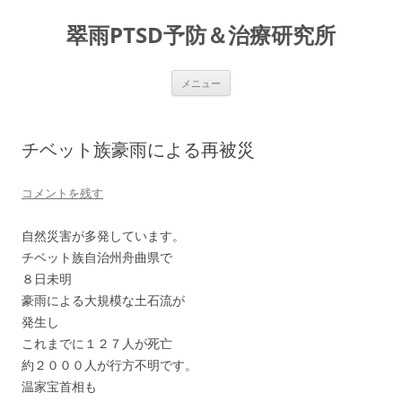
コ
ン
翠雨PTSD予防＆治療研究所
テ
ン
ツ
へ
ス
メニュー
キ
ッ
プ
チベット族豪雨による再被災
コメントを残す
自然災害が多発しています。
チベット族自治州舟曲県で
８日未明
豪雨による大規模な土石流が
発生し
これまでに１２７人が死亡
約２０００人が行方不明です。
温家宝首相も