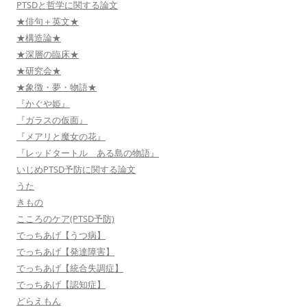
PTSDと哲学に関する論文
★俳句＋英文★
★構造論★
★深層の臨床★
★研究会★
★象徴・夢・物語★
『かぐや姫』
『ガラスの仮面』
『メアリと魔女の花』
『レッドタートル ある島の物語』
いじめPTSD予防に関する論文
うた
きもの
こころのケア(PTSD予防)
でっちあげ【うつ病】
でっちあげ【発達障害】
でっちあげ【統合失調症】
でっちあげ【認知症】
どらえもん