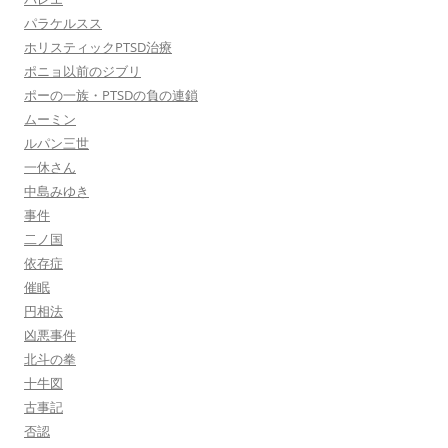
パラケルスス
ホリスティックPTSD治療
ポニョ以前のジブリ
ポーの一族・PTSDの負の連鎖
ムーミン
ルパン三世
一休さん
中島みゆき
事件
二ノ国
依存症
催眠
円相法
凶悪事件
北斗の拳
十牛図
古事記
否認