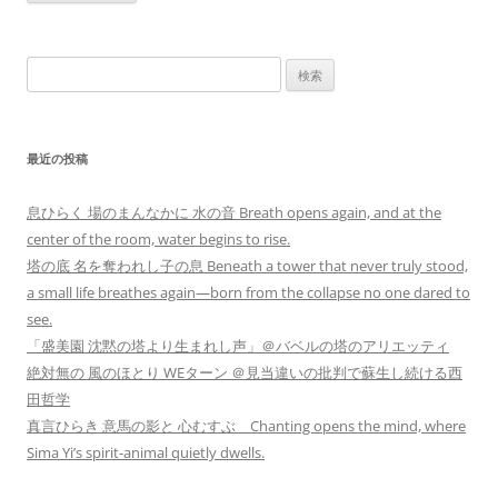
検
索:
最近の投稿
息ひらく 場のまんなかに 水の音 Breath opens again, and at the
center of the room, water begins to rise.
塔の底 名を奪われし子の息 Beneath a tower that never truly stood,
a small life breathes again—born from the collapse no one dared to
see.
「盛美園 沈黙の塔より生まれし声」＠バベルの塔のアリエッティ
絶対無の 風のほとり WEターン ＠見当違いの批判で蘇生し続ける西
田哲学
真言ひらき 意馬の影と 心むすぶ Chanting opens the mind, where
Sima Yi’s spirit-animal quietly dwells.