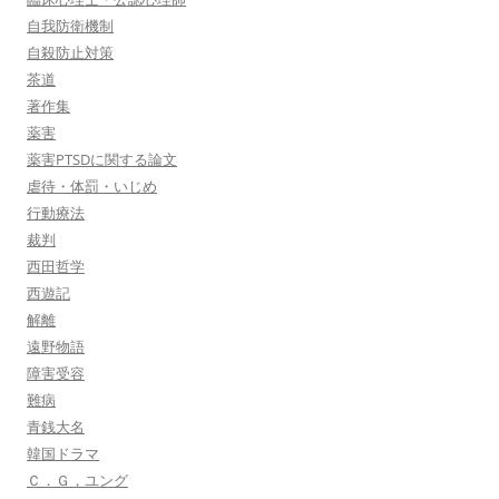
自我防衛機制
自殺防止対策
茶道
著作集
薬害
薬害PTSDに関する論文
虐待・体罰・いじめ
行動療法
裁判
西田哲学
西遊記
解離
遠野物語
障害受容
難病
青銭大名
韓国ドラマ
Ｃ．Ｇ，ユング