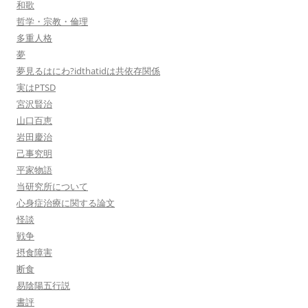
和歌
哲学・宗教・倫理
多重人格
夢
夢見るはにわ?idthatidは共依存関係
実はPTSD
宮沢賢治
山口百恵
岩田慶治
己事究明
平家物語
当研究所について
心身症治療に関する論文
怪談
戦争
摂食障害
断食
易陰陽五行説
書評