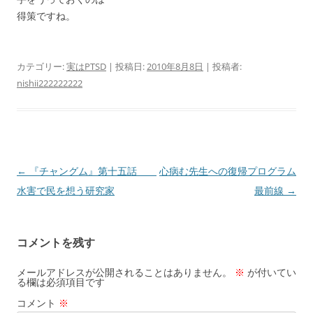
得策ですね。
カテゴリー:
実はPTSD
| 投稿日:
2010年8月8日
|
投稿者:
nishii222222222
投
←
『チャングム』第十五話
心病む先生への復帰プログラム
稿
水害で民を想う研究家
最前線
→
ナ
ビ
コメントを残す
ゲ
ー
メールアドレスが公開されることはありません。
※
が付いてい
る欄は必須項目です
シ
コメント
※
ョ