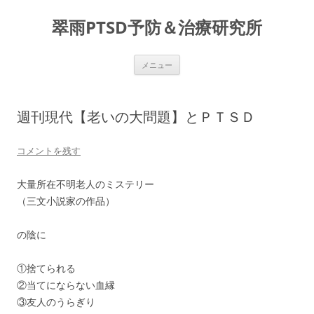
コ
ン
翠雨PTSD予防＆治療研究所
テ
ン
ツ
へ
ス
メニュー
キ
ッ
プ
週刊現代【老いの大問題】とＰＴＳＤ
コメントを残す
大量所在不明老人のミステリー
（三文小説家の作品）
の陰に
①捨てられる
②当てにならない血縁
③友人のうらぎり