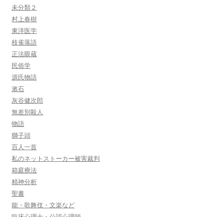
未分類２
村上春樹
東洋医学
枝雀落語
正法眼蔵
民俗学
源氏物語
漱石
灰谷健次郎
無差別殺人
物語
獅子頭
百人一首
私のネットストーカー被害裁判
箱庭療法
精神分析
聖書
能・歌舞伎・文楽など
臨床心理士・公認心理師