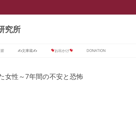
研究所
悉皆
✍文庫蔵✍
お出かけ
DONATION
Dに関するインテーク★質問コ
ストーカー ＝ PTSD
スライド集
会議室0
【スラップ訴訟】
スライド『サイバーストーカー研究
★DONATION BOX★
メソッド
速報
【
ス
で浮き彫りとなった臨床心理学系諸
た女性～7年間の不安と恐怖
摂食障害(拒食症・過食症(カショオ)
DV被害者にはPTSD予防が必要で
抄録集
会議室１ SNS
【SNS連続送信１】安談サイバース
レディ・ガガの摂食障害もいじめ
抄録『サイバーストーカー研究で浮
【
学会の見識』(定価3,000円)
D治療コース
＝ PTSD
す。
トーカー
PTSDから
き彫りとなった臨床心理学系諸学会
メソッド
ー
箱庭画集
会議室２
の見識』(定価1,000円)
ラ
D予防コース
真子さまと複雑性PTSD
なぜ戦争してはいけないのでしょう
【SNS連続送信２】安談サイバース
遠野なぎこさんも毒親PTSDという
『ランボー』はベトナム帰還兵型
箱庭絵本
会議室３
【箱庭絵本】DVとこころのケア
か？
トーカー
名の摂食障害
PTSD
メソッド
【
Dアフターケアコース
ひきこもり ＝ PTSD
(PTSD予防)シリーズ『夢見るここ
ー
論文集
会議室４
PTSDに対する親子合同箱庭療法
離婚PTSD予防の子守歌『ヘイ・ジ
【怪文書１】安談サイバーストーカ
名曲『禁じられた遊び』も戦争孤児
ろ 実母に殺害されかけた女の子の
「
ラ
分析コース
ギャンブル=PTSD
事例集
ュード♪』
ー
のPTSD予防から
メソッド
トラウマを箱庭療法はどう癒やすの
カ
講演集
会議室５
サイバーストーカー研究で浮き彫り
か』(定価3,000円)
【
ら
スティングコース
吃音 ＝ PTSD
となった臨床心理学系諸学会の見識
PTSDに関する哲学論文集
本邦ユング派によるデタラメ「ここ
【自作自演】安談サイバーストーカ