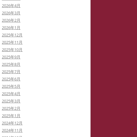
2026年4月
イバーストーカーと訴訟代理人弁
2026年3月
士
2026年2月
2026年1月
イバーストーカーによる私の学会
2025年12月
動の妨害
2025年11月
2025年10月
イバーストーカーの虚言癖
2025年9月
2025年8月
録集を巡って
2025年7月
病ブログを書いていた「駅弁祭
2025年6月
」さんは知らないうちに実名の虚
2025年5月
症例に仕立てられた！
2025年4月
2025年3月
イバーストーカー
「警察がIPアドレスを公表してい
2025年2月
THATID(TLROS)は訴訟中でも嘘ば
る」と大嘘つきの安談サイバースト
2025年1月
り書き込みます。
ーカーIDTHATID
2024年12月
2024年11月