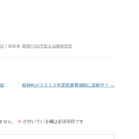
会
自殺 ＝ PTSD
腰痛 ＝ PTSD 『腰痛は怒り
母
である』より
不登校 ＝ PTSD
サイ
芸能人の体調不良・急死(変死)
会
＝ PTSD
さ
6日
|
投稿者:
翠雨PTSD予防＆治療研究所
る
サイ
会
者
如
精神科が２０１０年度医療費減額に貢献中？
→
サイ
指
ぷ
サ
ません。
※
が付いている欄は必須項目です
―
P
バ