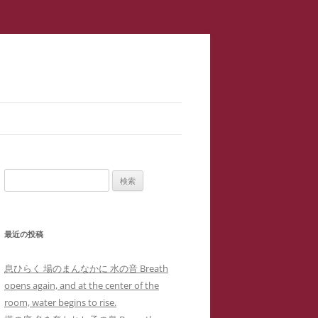
スラップ訴訟】速報
サロン１
検
二重起訴】安談サイバーストーカ
索:
メソッド 訴訟スキル編 ス
ップ訴訟④
最近の投稿
集団訴訟】安談サイバーストーカ
メソッド 訴訟スキル編 ス
ジブリ『思い出のマーニー』４回の
息ひらく 場のまんなかに 水の音 Breath
職場に訴状送達」サイバーストー
ップ訴訟②
母子合同箱庭療法で治癒した中3女
opens again, and at the center of the
ー「濫訴」による業務妨害の嫌が
子生徒のいじめPTSDによる難治性
room, water begins to rise.
提訴取り下げ】安談サイバースト
せから解雇まで
『借りぐらしのアリエッティ』よ
喘息の一事例(定価1,0000円)