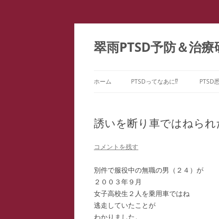
コ
ン
テ
翠雨PTSD予防＆治療
ン
ツ
へ
ス
キ
ッ
ホーム
PTSDってなあに⁉
PTSD
プ
PTSDの百花繚乱
PTS
ー
誘いを断り車ではねられ
こころのケア ＝ PTSD予防
PTS
どうしてPTSDになるの⁉
コメントを残す
PTS
別件で服役中の無職の男（２４）が
PTS
２００３年９月
女子高校生２人を乗用車ではね
教育
逃走していたことが
ファ
わかりました。