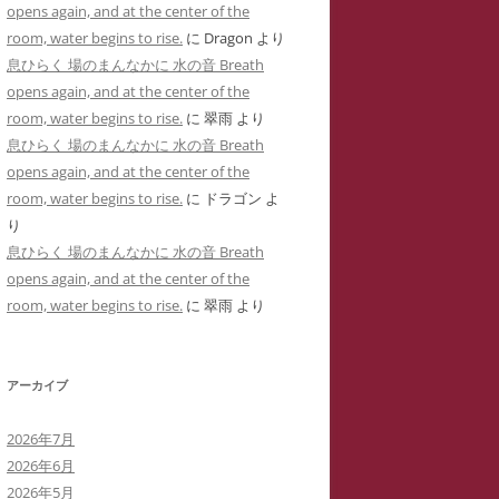
opens again, and at the center of the
用した「ユリナ」の豹変コメント集
に送った怪文書③ 自称身障児の
room, water begins to rise.
に
Dragon
より
(定価1,000円)
「ユリナ」に関する虚偽情報
息ひらく 場のまんなかに 水の音 Breath
サイバーストーカーIDTHATIDが悪
opens again, and at the center of the
バーストーカーIDTHATIDが学
用した「夢見るはにわ」のゴロツキ
room, water begins to rise.
に
翠雨
より
に送った怪文書④ PTSDと診断
コメント集(定価1,000円)
息ひらく 場のまんなかに 水の音 Breath
れた薬学部学生「ちひろ」に関す
opens again, and at the center of the
虚偽情報
サイバーストーカーとSNS連続送信
room, water begins to rise.
に
ドラゴン
よ
―複数の名前をつかった多重人格性
バーストーカーIDTHATIDが学
り
ゴロツキコメントの一事例(定価
に送った怪文書⑤ 「臨床心理学
息ひらく 場のまんなかに 水の音 Breath
1,000円)
たち」に関しての虚偽情報
opens again, and at the center of the
room, water begins to rise.
に
翠雨
より
バーストーカーIDTHATIDに名
しで奇襲威迫されブログ凍結のく
先生
アーカイブ
イバーストーカーIT攻略の一事例
2026年7月
多重人格性と依存症が顕著な
2026年6月
TSDとの気づきからゲーム・オー
2026年5月
ーまで―