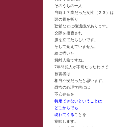
そのうちの一人
スー
当時１７歳だった女性（２３）は
頭の骨を折り
寺子
聴覚などに後遺症があります。
寺子
交際を拒否され
腹を立てたらしいです。
寺子
そして覚えていません。
絵に描いた
駆け
解離人格ですね。
7年間犯人が不明だったわけで
駆け
被害者は
駆け
相当不安だったと思います。
恐怖の心理学的には
不安存在を
特定できないということは
どこからでも
現れてくる
ことを
意味します。