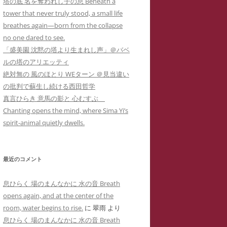
塔の底 名を奪われし子の息 Beneath a
カー
メソッド 訴訟スキル編
り 心理療法とは何か？ 象徴で癒
イコドクターS 先生アメブロ休止
tower that never truly stood, a small life
ラップ訴訟①
ねらわれた闘病記ブログ１ 無断でサ
男子高校生のいじめPTSDによる不
されるPTSD（定価1,000円
）
陰にもネットストーカー
breathes again—born from the collapse
イバーストーカーの手下にされたア
登校とストラテラ等の離脱症状が解
個人情報収集手口】安談サイバー
人の発達障害 ＝ PTSD
no one dared to see.
こころのケアの哲学 古事記に示さ
メーバブログの一事例(定価1,000円)
イコドクターS先生にもサイバー
消した母子合同箱庭療法の一事例(定
トーカー
メソッド 訴訟スキル
「盛美園 沈黙の塔より生まれし声」＠バベ
れた普遍的エビデンス(定価1,000円
ーカーIDTHATIDは何度もスラ
価10,000円)
 スラップ訴訟③
ルの塔のアリエッティ
)
プ訴訟恫喝
ねらわれた闘病記ブログ２ 実名とと
絶対無の 風のほとり WEターン ＠見当違い
れでわかるか大人のADHD
直送】安談サイバーストーカー
ジブリによる拡充法『思い出のマー
もに無断でサイバーストーカーに症
の批判で蘇生し続ける西田哲学
バーストーカーIDTHATID あ
ソッド 訴訟スキル編
ニー』―PTSD性心身症を癒す円相
例報告されたアメーバブログの一事
真言ひらき 意馬の影と 心むすぶ
さまへのストーカー行為
法と『十牛図』の禅的世界―(定価
例(定価1,000円)
Chanting opens the mind, where Sima Yi’s
珍述書】安談サイバーストーカー
ネットストーカーに引用された『最
バーストーカーIDTHATIDが学
1,000円)
spirit-animal quietly dwells.
メソッド 訴訟スキル編
新判例にみるインターネット上の名
サイバーストーカーIDTHATIDが悪
に送った怪文書① 自称解離性同
誉棄損の理論と実務』
発達障害なんかじゃない？！PTSD
用した「ちひろ」の攻撃的で執拗な
性障害「夢見るはにわ」に関する
からの自己実現モデルとしての『崖
ストーカーコメント集(定価1,000円)
偽情報
最近のコメント
の上のポニョ』(定価1,000円
)
サイバーストーカーIDTHATIDが悪
バーストーカーIDTHATIDが学
息ひらく 場のまんなかに 水の音 Breath
自己実現の普遍的モデルとしてのジ
用した「みみタン」恐怖のSNS連続
に送った怪文書② 発達障害児の
opens again, and at the center of the
ブリの『かぐや姫の物語』の象徴性
送信記録(定価1,000円)
「みみタン」に関する虚偽情報
room, water begins to rise.
に
翠雨
より
―華厳経と陰陽五行説の習合―(定価
息ひらく 場のまんなかに 水の音 Breath
サイバーストーカーIDTHATIDが悪
バーストーカーIDTHATIDが学
1,000円)