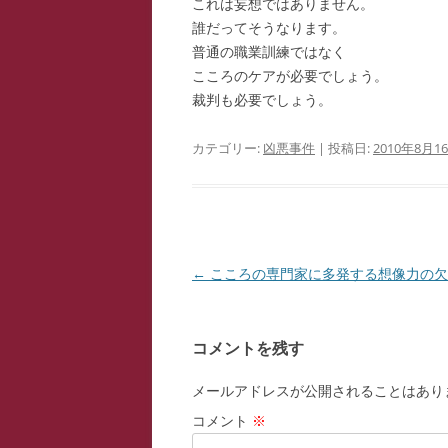
これは妄想ではありません。
誰だってそうなります。
普通の職業訓練ではなく
こころのケアが必要でしょう。
裁判も必要でしょう。
カテゴリー:
凶悪事件
| 投稿日:
2010年8月1
投
←
こころの専門家に多発する想像力の欠
稿
ナ
コメントを残す
ビ
ゲ
メールアドレスが公開されることはあり
ー
コメント
※
シ