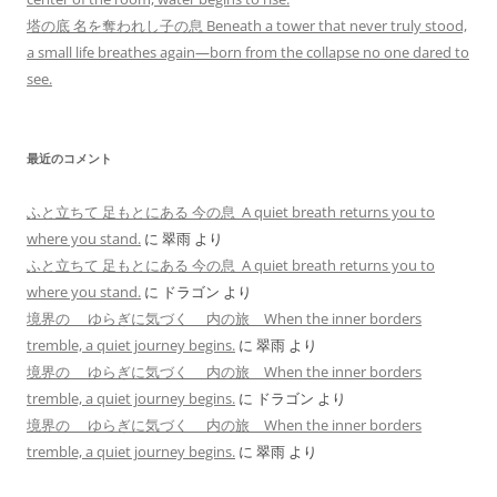
塔の底 名を奪われし子の息 Beneath a tower that never truly stood,
a small life breathes again—born from the collapse no one dared to
see.
最近のコメント
ふと立ちて 足もとにある 今の息 A quiet breath returns you to
where you stand.
に
翠雨
より
ふと立ちて 足もとにある 今の息 A quiet breath returns you to
where you stand.
に
ドラゴン
より
境界の ゆらぎに気づく 内の旅 When the inner borders
tremble, a quiet journey begins.
に
翠雨
より
境界の ゆらぎに気づく 内の旅 When the inner borders
tremble, a quiet journey begins.
に
ドラゴン
より
境界の ゆらぎに気づく 内の旅 When the inner borders
tremble, a quiet journey begins.
に
翠雨
より