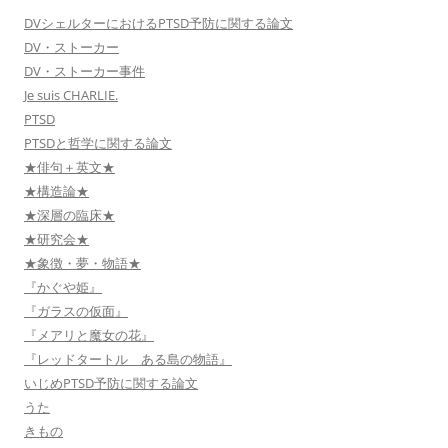
DVシェルターにおけるPTSD予防に関する論文
DV・ストーカー
DV・ストーカー事件
Je suis CHARLIE.
PTSD
PTSDと哲学に関する論文
★俳句＋英文★
★構造論★
★深層の臨床★
★研究会★
★象徴・夢・物語★
『かぐや姫』
『ガラスの仮面』
『メアリと魔女の花』
『レッドタートル ある島の物語』
いじめPTSD予防に関する論文
うた
きもの