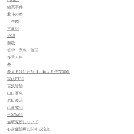
凶悪事件
北斗の拳
十牛図
古事記
否認
和歌
哲学・宗教・倫理
多重人格
夢
夢見るはにわ?idthatidは共依存関係
実はPTSD
宮沢賢治
山口百恵
岩田慶治
己事究明
平家物語
当研究所について
心身症治療に関する論文