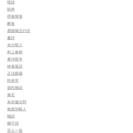
怪談
戦争
摂食障害
断食
易陰陽五行説
書評
未分類２
村上春樹
東洋医学
枝雀落語
正法眼蔵
民俗学
源氏物語
漱石
灰谷健次郎
無差別殺人
物語
獅子頭
百人一首