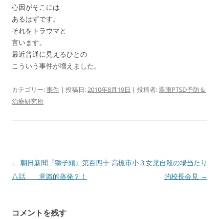
心因がそこには
あるはずです。
それをトラウマと
言います。
最近普通に見えるひとの
こういう事件が増えました。
カテゴリー:
事件
| 投稿日:
2010年8月19日
|
投稿者:
翠雨PTSD予防＆
治療研究所
投
←
朝日新聞『獅子頭』第百四十
高槻市小３女児自殺の場当たり
稿
八話 意識的蒸発？！
的校長会見
→
ナ
ビ
コメントを残す
ゲ