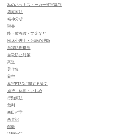
私のネットストーカー被害裁判
箱庭療法
精神分析
聖書
能・歌舞伎・文楽など
臨床心理士・公認心理師
自我防衛機制
自殺防止対策
茶道
著作集
薬害
薬害PTSDに関する論文
虐待・体罰・いじめ
行動療法
裁判
西田哲学
西遊記
解離
遠野物語