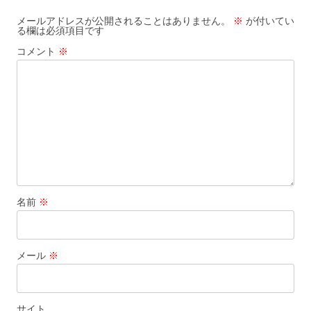
ー
メールアドレスが公開されることはありません。
※
が付いてい
る欄は必須項目です
シ
コメント
※
ョ
ン
名前
※
メール
※
サイト