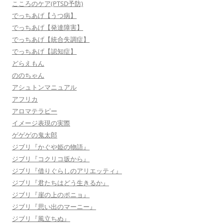
こころのケア(PTSD予防)
でっちあげ【うつ病】
でっちあげ【発達障害】
でっちあげ【統合失調症】
でっちあげ【認知症】
どらえもん
ののちゃん
アシュトンマニュアル
アフリカ
アロマテラピー
イメージ表現の実際
ゲゲゲの鬼太郎
ジブリ『かぐや姫の物語』
ジブリ『コクリコ坂から』
ジブリ『借りぐらしのアリエッティ』
ジブリ『君たちはどう生きるか』
ジブリ『崖の上のポニョ』
ジブリ『思い出のマーニー』
ジブリ『風立ちぬ』