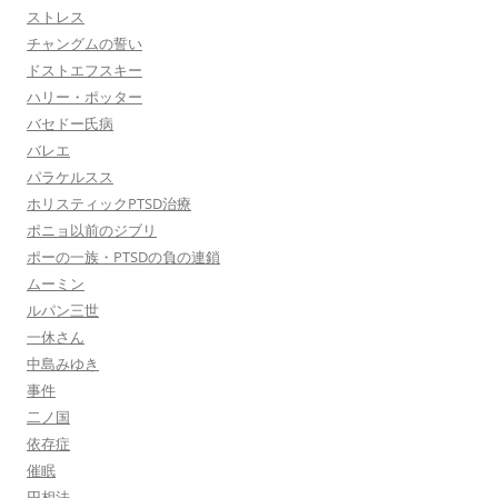
ストレス
チャングムの誓い
ドストエフスキー
ハリー・ポッター
バセドー氏病
バレエ
パラケルスス
ホリスティックPTSD治療
ポニョ以前のジブリ
ポーの一族・PTSDの負の連鎖
ムーミン
ルパン三世
一休さん
中島みゆき
事件
二ノ国
依存症
催眠
円相法