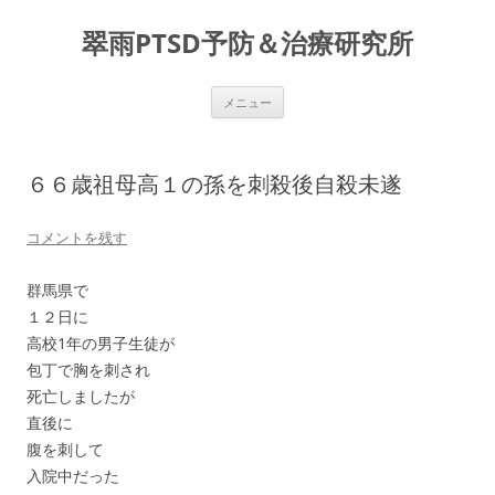
コ
ン
翠雨PTSD予防＆治療研究所
テ
ン
ツ
へ
ス
メニュー
キ
ッ
プ
６６歳祖母高１の孫を刺殺後自殺未遂
コメントを残す
群馬県で
１２日に
高校1年の男子生徒が
包丁で胸を刺され
死亡しましたが
直後に
腹を刺して
入院中だった