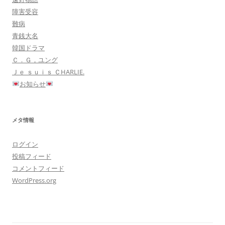
障害受容
難病
青銭大名
韓国ドラマ
Ｃ．Ｇ，ユング
Ｊｅ ｓｕｉｓ ＣHARLIE.
お知らせ
メタ情報
ログイン
投稿フィード
コメントフィード
WordPress.org