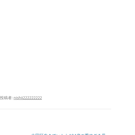
サ
護
サ
活
サ
抄
闘
り
偽
投稿者:
nishii222222222
サ
ID
か