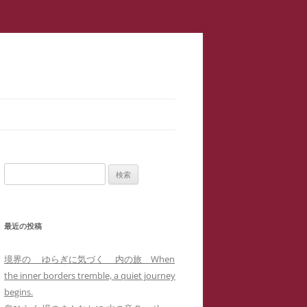
スラップ訴訟】速報
サロン１
検
二重起訴】安談サイバーストーカ
索:
メソッド 訴訟スキル編 ス
ップ訴訟④
最近の投稿
集団訴訟】安談サイバーストーカ
メソッド 訴訟スキル編 ス
ジブリ『思い出のマーニー』４回の
境界の ゆらぎに気づく 内の旅 When
職場に訴状送達」サイバーストー
ップ訴訟②
母子合同箱庭療法で治癒した中3女
the inner borders tremble, a quiet journey
ー「濫訴」による業務妨害の嫌が
子生徒のいじめPTSDによる難治性
begins.
提訴取り下げ】安談サイバースト
せから解雇まで
『借りぐらしのアリエッティ』よ
喘息の一事例(定価1,0000円)