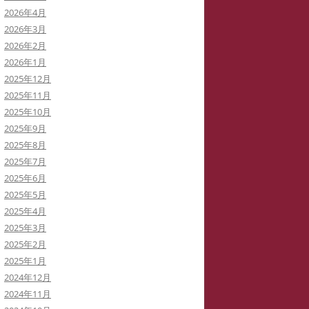
2026年4月
イバーストーカーと訴訟代理人弁
2026年3月
士
2026年2月
2026年1月
イバーストーカーによる私の学会
2025年12月
動の妨害
2025年11月
2025年10月
イバーストーカーの虚言癖
2025年9月
2025年8月
録集を巡って
2025年7月
病ブログを書いていた「駅弁祭
2025年6月
」さんは知らないうちに実名の虚
2025年5月
症例に仕立てられた！
2025年4月
2025年3月
イバーストーカー
「警察がIPアドレスを公表してい
2025年2月
THATID(TLROS)は訴訟中でも嘘ば
る」と大嘘つきの安談サイバースト
2025年1月
り書き込みます。
ーカーIDTHATID
2024年12月
2024年11月