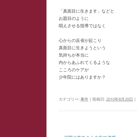
「真面目に生きます」などと
お題目のように
唱えさせる指導ではなく
心からの反省が起こり
真面目に生きようという
気持ちが本当に
内からあふれてくるような
こころのケアが
少年院にはありますか？
カテゴリー:
事件
| 投稿日:
2010年8月20日
|