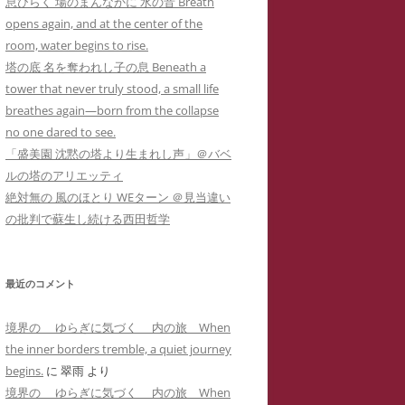
息ひらく 場のまんなかに 水の音 Breath
カー
メソッド 訴訟スキル編
り 心理療法とは何か？ 象徴で癒
イコドクターS 先生アメブロ休止
opens again, and at the center of the
ラップ訴訟①
ねらわれた闘病記ブログ１ 無断でサ
男子高校生のいじめPTSDによる不
されるPTSD（定価1,000円
）
陰にもネットストーカー
room, water begins to rise.
イバーストーカーの手下にされたア
登校とストラテラ等の離脱症状が解
個人情報収集手口】安談サイバー
人の発達障害 ＝ PTSD
塔の底 名を奪われし子の息 Beneath a
こころのケアの哲学 古事記に示さ
メーバブログの一事例(定価1,000円)
イコドクターS先生にもサイバー
消した母子合同箱庭療法の一事例(定
トーカー
メソッド 訴訟スキル
tower that never truly stood, a small life
れた普遍的エビデンス(定価1,000円
ーカーIDTHATIDは何度もスラ
価10,000円)
 スラップ訴訟③
breathes again—born from the collapse
)
プ訴訟恫喝
ねらわれた闘病記ブログ２ 実名とと
no one dared to see.
れでわかるか大人のADHD
直送】安談サイバーストーカー
ジブリによる拡充法『思い出のマー
もに無断でサイバーストーカーに症
「盛美園 沈黙の塔より生まれし声」＠バベ
バーストーカーIDTHATID あ
ソッド 訴訟スキル編
ニー』―PTSD性心身症を癒す円相
例報告されたアメーバブログの一事
ルの塔のアリエッティ
さまへのストーカー行為
法と『十牛図』の禅的世界―(定価
例(定価1,000円)
絶対無の 風のほとり WEターン ＠見当違い
珍述書】安談サイバーストーカー
ネットストーカーに引用された『最
バーストーカーIDTHATIDが学
1,000円)
の批判で蘇生し続ける西田哲学
メソッド 訴訟スキル編
新判例にみるインターネット上の名
サイバーストーカーIDTHATIDが悪
に送った怪文書① 自称解離性同
誉棄損の理論と実務』
発達障害なんかじゃない？！PTSD
用した「ちひろ」の攻撃的で執拗な
性障害「夢見るはにわ」に関する
からの自己実現モデルとしての『崖
ストーカーコメント集(定価1,000円)
偽情報
最近のコメント
の上のポニョ』(定価1,000円
)
サイバーストーカーIDTHATIDが悪
バーストーカーIDTHATIDが学
境界の ゆらぎに気づく 内の旅 When
自己実現の普遍的モデルとしてのジ
用した「みみタン」恐怖のSNS連続
に送った怪文書② 発達障害児の
the inner borders tremble, a quiet journey
ブリの『かぐや姫の物語』の象徴性
送信記録(定価1,000円)
「みみタン」に関する虚偽情報
begins.
に
翠雨
より
―華厳経と陰陽五行説の習合―(定価
境界の ゆらぎに気づく 内の旅 When
サイバーストーカーIDTHATIDが悪
バーストーカーIDTHATIDが学
1,000円)