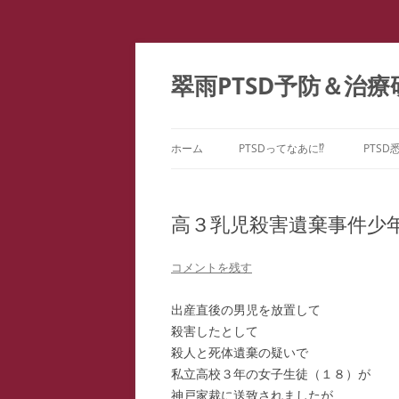
コ
ン
テ
翠雨PTSD予防＆治療
ン
ツ
へ
ス
キ
ッ
ホーム
PTSDってなあに⁉
PTSD
プ
PTSDの百花繚乱
PTS
ー
高３乳児殺害遺棄事件少
こころのケア ＝ PTSD予防
PTS
どうしてPTSDになるの⁉
コメントを残す
PTS
出産直後の男児を放置して
PTS
殺害したとして
殺人と死体遺棄の疑いで
教育
私立高校３年の女子生徒（１８）が
ファ
神戸家裁に送致されましたが