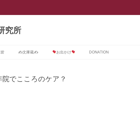
研究所
悉皆
✍文庫蔵✍
お出かけ
DONATION
Dに関するインテーク★質問コ
ストーカー ＝ PTSD
スライド集
会議室0
【スラップ訴訟】
スライド『サイバーストーカー研究
★DONATION BOX★
メソッド
速報
【
ス
で浮き彫りとなった臨床心理学系諸
年院でこころのケア？
摂食障害(拒食症・過食症(カショオ)
DV被害者にはPTSD予防が必要で
抄録集
会議室１ SNS
【SNS連続送信１】安談サイバース
レディ・ガガの摂食障害もいじめ
抄録『サイバーストーカー研究で浮
【
学会の見識』(定価3,000円)
D治療コース
＝ PTSD
す。
トーカー
PTSDから
き彫りとなった臨床心理学系諸学会
メソッド
ー
箱庭画集
会議室２
の見識』(定価1,000円)
ラ
D予防コース
真子さまと複雑性PTSD
なぜ戦争してはいけないのでしょう
【SNS連続送信２】安談サイバース
遠野なぎこさんも毒親PTSDという
『ランボー』はベトナム帰還兵型
箱庭絵本
会議室３
【箱庭絵本】DVとこころのケア
か？
トーカー
名の摂食障害
PTSD
メソッド
【
Dアフターケアコース
ひきこもり ＝ PTSD
(PTSD予防)シリーズ『夢見るここ
ー
論文集
会議室４
PTSDに対する親子合同箱庭療法
離婚PTSD予防の子守歌『ヘイ・ジ
【怪文書１】安談サイバーストーカ
名曲『禁じられた遊び』も戦争孤児
ろ 実母に殺害されかけた女の子の
「
ラ
分析コース
ギャンブル=PTSD
事例集
ュード♪』
ー
のPTSD予防から
メソッド
トラウマを箱庭療法はどう癒やすの
カ
講演集
会議室５
サイバーストーカー研究で浮き彫り
か』(定価3,000円)
【
ら
スティングコース
吃音 ＝ PTSD
となった臨床心理学系諸学会の見識
PTSDに関する哲学論文集
本邦ユング派によるデタラメ「ここ
【自作自演】安談サイバーストーカ