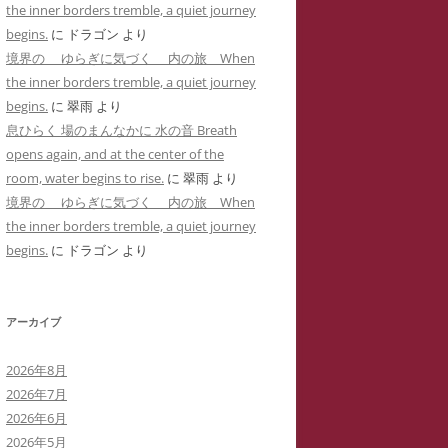
the inner borders tremble, a quiet journey
用した「ユリナ」の豹変コメント集
に送った怪文書③ 自称身障児の
begins.
に
ドラゴン
より
(定価1,000円)
「ユリナ」に関する虚偽情報
境界の ゆらぎに気づく 内の旅 When
サイバーストーカーIDTHATIDが悪
the inner borders tremble, a quiet journey
バーストーカーIDTHATIDが学
用した「夢見るはにわ」のゴロツキ
begins.
に
翠雨
より
に送った怪文書④ PTSDと診断
コメント集(定価1,000円)
息ひらく 場のまんなかに 水の音 Breath
れた薬学部学生「ちひろ」に関す
opens again, and at the center of the
虚偽情報
サイバーストーカーとSNS連続送信
room, water begins to rise.
に
翠雨
より
―複数の名前をつかった多重人格性
バーストーカーIDTHATIDが学
境界の ゆらぎに気づく 内の旅 When
ゴロツキコメントの一事例(定価
に送った怪文書⑤ 「臨床心理学
the inner borders tremble, a quiet journey
1,000円)
たち」に関しての虚偽情報
begins.
に
ドラゴン
より
バーストーカーIDTHATIDに名
しで奇襲威迫されブログ凍結のく
アーカイブ
先生
2026年8月
イバーストーカーIT攻略の一事例
2026年7月
多重人格性と依存症が顕著な
2026年6月
TSDとの気づきからゲーム・オー
2026年5月
ーまで―