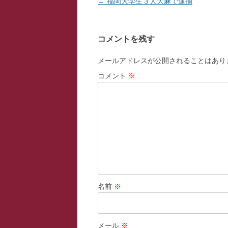
投
←
福岡大学生３人大麻で逮捕
稿
ナ
コメントを残す
ビ
ゲ
メールアドレスが公開されることはあり
ー
コメント
※
シ
ョ
ン
名前
※
メール
※