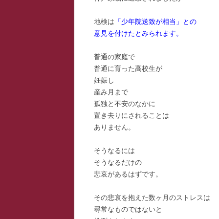
スー
地検は
「少年院送致が相当」との
意見を付けたとみられます。
寺子
寺子
普通の家庭で
普通に育った高校生が
寺子
妊娠し
産み月まで
駆け
孤独と不安のなかに
置き去りにされることは
駆け
ありません。
駆け
そうなるには
そうなるだけの
悲哀があるはずです。
その悲哀を抱えた数ヶ月のストレスは
尋常なものではないと