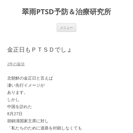
コ
ン
翠雨PTSD予防＆治療研究所
テ
ン
ツ
へ
ス
メニュー
キ
ッ
プ
金正日もＰＴＳＤでしょ
2件の返信
北朝鮮の金正日と言えば
凄い先行イメージが
あります。
しかし
中国を訪れた
8月27日
胡錦濤国家主席に対し
「私たちのために道路を封鎖しなくても