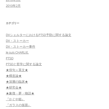
2010年2月
カテゴリー
DVシェルターにおけるPTSD予防に関する論文
DV・ストーカー
DV・ストーカー事件
Je suis CHARLIE.
PTSD
PTSDと哲学に関する論文
★俳句＋英文★
★構造論★
★深層の臨床★
★研究会★
★象徴・夢・物語★
『かぐや姫』
『ガラスの仮面』