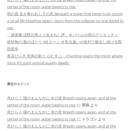
center of the room, water begins to rise.
塔の底 名を奪われし子の息 Beneath a tower that never truly stood,
a small life breathes again—born from the collapse no one dared to
see.
「盛美園 沈黙の塔より生まれし声」＠バベルの塔のアリエッティ
絶対無の 風のほとり WEターン ＠見当違いの批判で蘇生し続ける西
田哲学
真言ひらき 意馬の影と 心むすぶ Chanting opens the mind, where
Sima Yi’s spirit-animal quietly dwells.
最近のコメント
息ひらく 場のまんなかに 水の音 Breath opens again, and at the
center of the room, water begins to rise.
に
翠雨
より
息ひらく 場のまんなかに 水の音 Breath opens again, and at the
center of the room, water begins to rise.
に
ドラゴン
より
息ひらく 場のまんなかに 水の音 Breath opens again, and at the