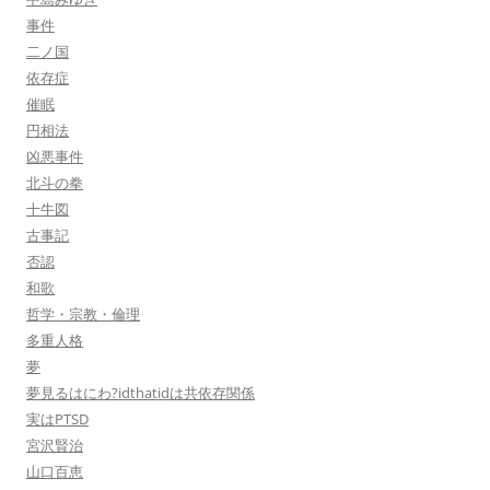
事件
二ノ国
依存症
催眠
円相法
凶悪事件
北斗の拳
十牛図
古事記
否認
和歌
哲学・宗教・倫理
多重人格
夢
夢見るはにわ?idthatidは共依存関係
実はPTSD
宮沢賢治
山口百恵