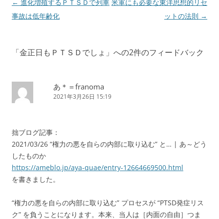
投
←
進化増殖するＰＴＳＤで列車
米軍にも必要な東洋思想的リセ
稿
事故は低年齢化
ットの法則
→
ナ
ビ
「
金正日もＰＴＳＤでしょ
」への2件のフィードバック
ゲ
ー
シ
あ＊＝franoma
2021年3月26日 15:19
ョ
ン
拙ブログ記事：
2021/03/26 “権力の悪を自らの内部に取り込む” と… | あ～どう
したものか
https://ameblo.jp/aya-quae/entry-12664669500.html
を書きました。
“権力の悪を自らの内部に取り込む” プロセスが “PTSD発症リス
ク” を負うことになります。本来、当人は［内面の自由］つま