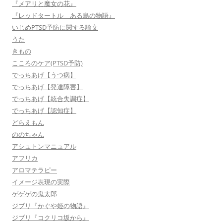
『メアリと魔女の花』
『レッドタートル ある島の物語』
いじめPTSD予防に関する論文
うた
きもの
こころのケア(PTSD予防)
でっちあげ【うつ病】
でっちあげ【発達障害】
でっちあげ【統合失調症】
でっちあげ【認知症】
どらえもん
ののちゃん
アシュトンマニュアル
アフリカ
アロマテラピー
イメージ表現の実際
ゲゲゲの鬼太郎
ジブリ『かぐや姫の物語』
ジブリ『コクリコ坂から』