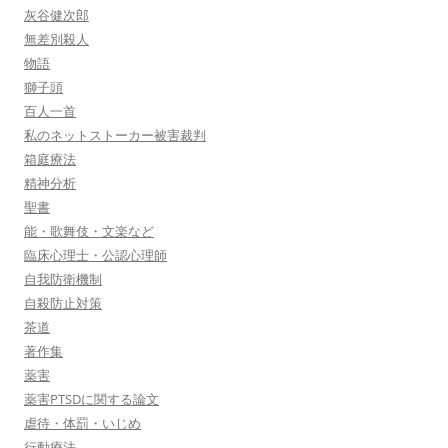
灰谷健次郎
無差別殺人
物語
獅子頭
百人一首
私のネットストーカー被害裁判
箱庭療法
精神分析
聖書
能・歌舞伎・文楽など
臨床心理士・公認心理師
自我防衛機制
自殺防止対策
茶道
著作集
薬害
薬害PTSDに関する論文
虐待・体罰・いじめ
行動療法