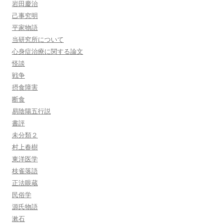
岩田慶治
己事究明
平家物語
当研究所について
心身症治療に関する論文
怪談
戦争
摂食障害
断食
易陰陽五行説
書評
未分類２
村上春樹
東洋医学
枝雀落語
正法眼蔵
民俗学
源氏物語
漱石