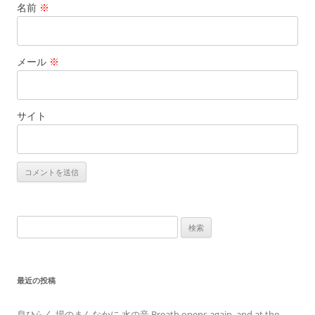
名前
※
メール
※
サイト
検
索:
最近の投稿
息ひらく 場のまんなかに 水の音 Breath opens again, and at the