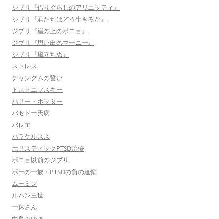
ジブリ『借りぐらしのアリエッティ』
ジブリ『君たちはどう生きるか』
ジブリ『崖の上のポニョ』
ジブリ『思い出のマーニー』
ジブリ『風立ちぬ』
ストレス
チャングムの誓い
ドストエフスキー
ハリー・ポッター
バセドー氏病
バレエ
パラケルスス
ホリスティックPTSD治療
ポニョ以前のジブリ
ポーの一族・PTSDの負の連鎖
ムーミン
ルパン三世
一休さん
中島みゆき