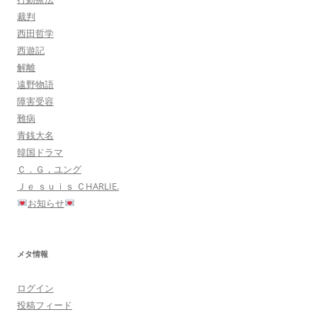
裁判
西田哲学
西遊記
解離
遠野物語
障害受容
難病
青銭大名
韓国ドラマ
Ｃ．Ｇ，ユング
Ｊｅ ｓｕｉｓ ＣHARLIE.
お知らせ
メタ情報
ログイン
投稿フィード