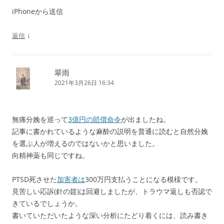
iPhoneから送信
↓
返信
翠雨
2021年3月26日 16:34
無痛分娩を巡って
3億円の賠償命令
が出ましたね。
記事に書かれているような麻酔の説明を普通に読むと自然分娩
を選ぶ人が増えるのではないかと思いました。
向精神薬も同じですね。
PTSD死させた
加害者は
300万円支払うことになる模様です。
見苦しい応訴(針の筵)は回避しましたが、トラウマ返しも否認で
きているでしょうか。
書いていただいたような深い分析にたどり着くには、読み書き