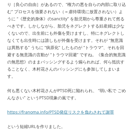
り［良心の自由］があるので、“権力の悪を自らの内部に取り込
む” プロセスを強要されない（＝虐待環境に放置されない）よ
うに “《歴史的身体》のsanctity” を胎児期から尊重されて然る
べきです。しかしながら、胎児をネグレクトする妊産婦は少な
くないので、出生前にも外傷を受けますし、特にネグレクトし
なくても出生時には誰しもが外傷を受けます。それが “無意識
は異熟する” うちに “病原化” したものが “トラウマ”、それを回
避する無意識の言動が “トラウマ回避” ですね。《集合的無意識
の無思想》のままバッシングするよう煽られれば、何ら抵抗す
ることなく、木村花さんのバッシングにも参加してしまいま
す。
何も悪くない木村花さんがPTSD死に陥れられ、 “弱い私で ごめ
んなさい” というPTSD現象の嵐です。
https://franoma.info/PTSD発症リスクを負わされて謝罪
という短縮URLを作りました。