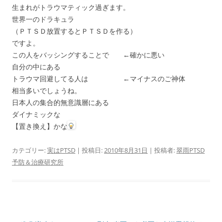
生まれがトラウマティック過ぎます。
世界一のドラキュラ
（ＰＴＳＤ放置するとＰＴＳＤを作る）
ですよ。
この人をバッシングすることで ←確かに悪い
自分の中にある
トラウマ回避してる人は ←マイナスのご神体
相当多いでしょうね。
日本人の集合的無意識層にある
ダイナミックな
【置き換え】かな
カテゴリー:
実はPTSD
| 投稿日:
2010年8月31日
|
投稿者:
翠雨PTSD
予防＆治療研究所