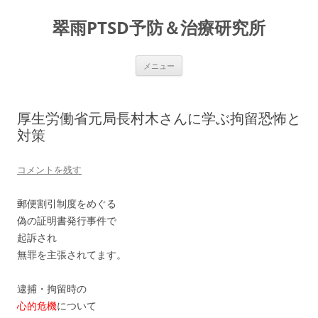
コ
ン
翠雨PTSD予防＆治療研究所
テ
ン
ツ
へ
ス
メニュー
キ
ッ
プ
厚生労働省元局長村木さんに学ぶ拘留恐怖と
対策
コメントを残す
郵便割引制度をめぐる
偽の証明書発行事件で
起訴され
無罪を主張されてます。
逮捕・拘留時の
心的危機
について