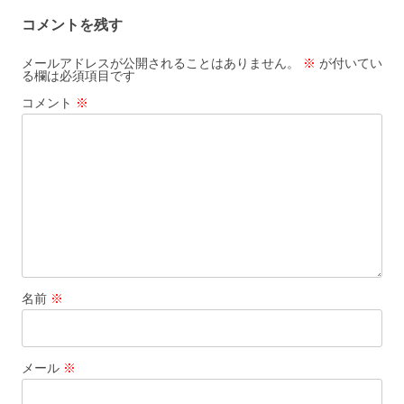
ビ
コメントを残す
ゲ
ー
メールアドレスが公開されることはありません。
※
が付いてい
る欄は必須項目です
シ
コメント
※
ョ
ン
名前
※
メール
※