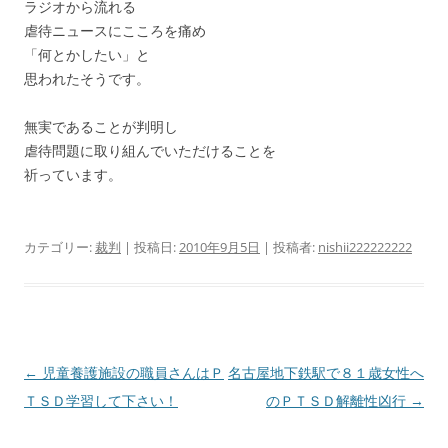
ラジオから流れる
虐待ニュースにこころを痛め
「何とかしたい」と
思われたそうです。
無実であることが判明し
虐待問題に取り組んでいただけることを
祈っています。
カテゴリー:
裁判
| 投稿日:
2010年9月5日
|
投稿者:
nishii222222222
投
←
児童養護施設の職員さんはＰ
名古屋地下鉄駅で８１歳女性へ
稿
ＴＳＤ学習して下さい！
のＰＴＳＤ解離性凶行
→
ナ