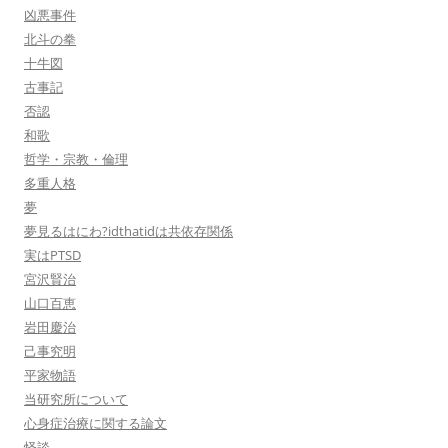
凶悪事件
北斗の拳
十牛図
古事記
否認
和歌
哲学・宗教・倫理
多重人格
夢
夢見るはにわ?idthatidは共依存関係
実はPTSD
宮沢賢治
山口百恵
岩田慶治
己事究明
平家物語
当研究所について
心身症治療に関する論文
怪談