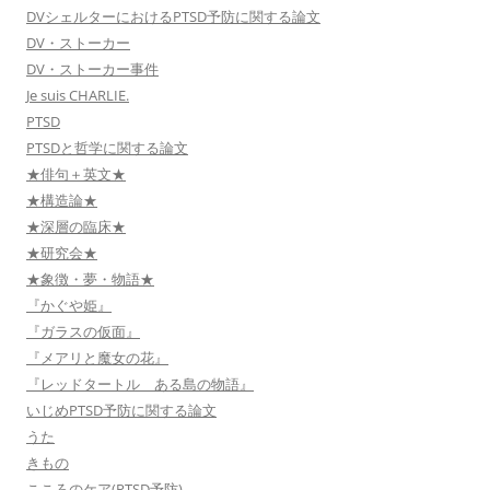
DVシェルターにおけるPTSD予防に関する論文
DV・ストーカー
DV・ストーカー事件
Je suis CHARLIE.
PTSD
PTSDと哲学に関する論文
★俳句＋英文★
★構造論★
★深層の臨床★
★研究会★
★象徴・夢・物語★
『かぐや姫』
『ガラスの仮面』
『メアリと魔女の花』
『レッドタートル ある島の物語』
いじめPTSD予防に関する論文
うた
きもの
こころのケア(PTSD予防)