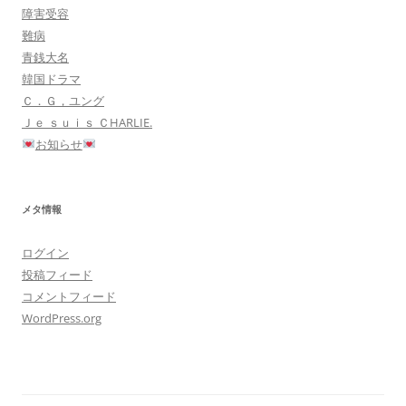
障害受容
難病
青銭大名
韓国ドラマ
Ｃ．Ｇ，ユング
Ｊｅ ｓｕｉｓ ＣHARLIE.
お知らせ
メタ情報
ログイン
投稿フィード
コメントフィード
WordPress.org