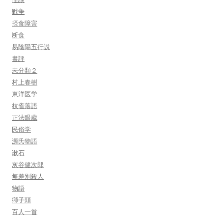
戦争
摂食障害
断食
易陰陽五行説
書評
未分類２
村上春樹
東洋医学
枝雀落語
正法眼蔵
民俗学
源氏物語
漱石
灰谷健次郎
無差別殺人
物語
獅子頭
百人一首