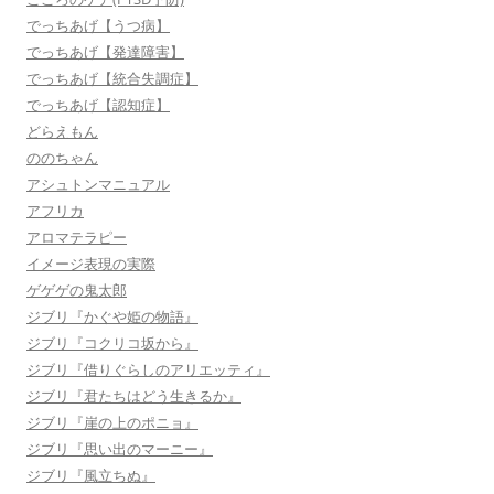
でっちあげ【うつ病】
でっちあげ【発達障害】
でっちあげ【統合失調症】
でっちあげ【認知症】
どらえもん
ののちゃん
アシュトンマニュアル
アフリカ
アロマテラピー
イメージ表現の実際
ゲゲゲの鬼太郎
ジブリ『かぐや姫の物語』
ジブリ『コクリコ坂から』
ジブリ『借りぐらしのアリエッティ』
ジブリ『君たちはどう生きるか』
ジブリ『崖の上のポニョ』
ジブリ『思い出のマーニー』
ジブリ『風立ちぬ』