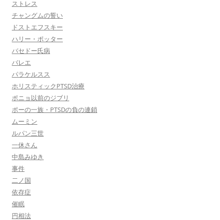
ストレス
チャングムの誓い
ドストエフスキー
ハリー・ポッター
バセドー氏病
バレエ
パラケルスス
ホリスティックPTSD治療
ポニョ以前のジブリ
ポーの一族・PTSDの負の連鎖
ムーミン
ルパン三世
一休さん
中島みゆき
事件
二ノ国
依存症
催眠
円相法