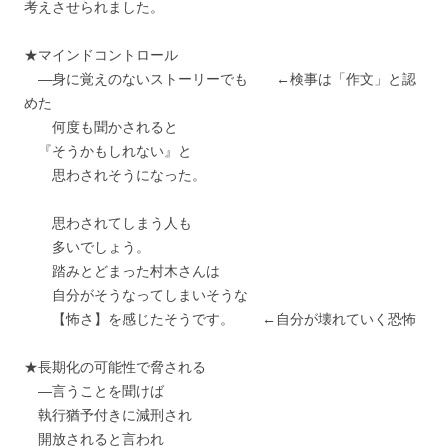
考えさせられました。
★マインドコントロール
―身に覚えのないストーリーでも ←検事は「作文」と認
めた
何度も聞かされると
『そうかもしれない』と
思わされそうになった。
思わされてしまう人も
多いでしょう。
踏みとどまった村木さんは
自分がそうなってしまいそうな
【怖さ】を感じたそうです。 ←自分が壊れていく恐怖
★長期化の可能性で脅される
―言うことを聞けば
執行猶予付きに減刑され
開放されると言われ