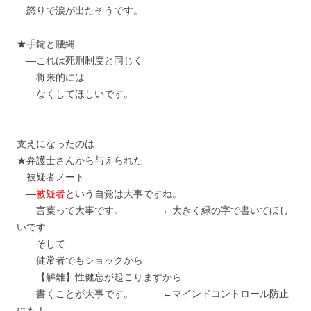
怒りで涙が出たそうです。
★手錠と腰縄
―これは死刑制度と同じく
将来的には
なくしてほしいです。
支えになったのは
★弁護士さんから与えられた
被疑者ノート
―
被疑者
という自覚は大事ですね。
言葉って大事です。 ←大きく緑の字で書いてほし
いです
そして
健常者でもショックから
【解離】性健忘が起こりますから
書くことが大事です。 ←マインドコントロール防止
にも！