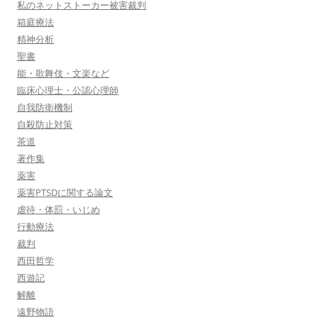
私のネットストーカー被害裁判
箱庭療法
精神分析
聖書
能・歌舞伎・文楽など
臨床心理士・公認心理師
自我防衛機制
自殺防止対策
茶道
著作集
薬害
薬害PTSDに関する論文
虐待・体罰・いじめ
行動療法
裁判
西田哲学
西遊記
解離
遠野物語