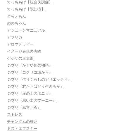
でっちあげ【統合失調症】
でっちあげ【認知症】
どらえもん
ののちゃん
アシュトンマニュアル
アフリカ
アロマテラピー
イメージ表現の実際
ゲゲゲの鬼太郎
ジブリ『かぐや姫の物語』
ジブリ『コクリコ坂から』
ジブリ『借りぐらしのアリエッティ』
ジブリ『君たちはどう生きるか』
ジブリ『崖の上のポニョ』
ジブリ『思い出のマーニー』
ジブリ『風立ちぬ』
ストレス
チャングムの誓い
ドストエフスキー