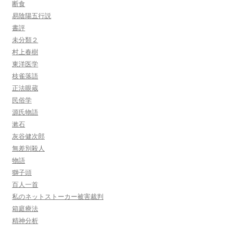
断食
易陰陽五行説
書評
未分類２
村上春樹
東洋医学
枝雀落語
正法眼蔵
民俗学
源氏物語
漱石
灰谷健次郎
無差別殺人
物語
獅子頭
百人一首
私のネットストーカー被害裁判
箱庭療法
精神分析