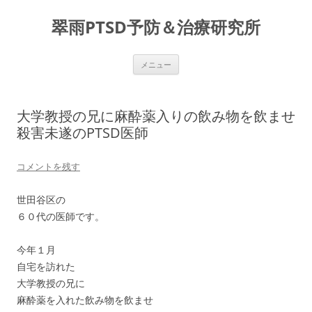
コ
ン
翠雨PTSD予防＆治療研究所
テ
ン
ツ
へ
ス
メニュー
キ
ッ
プ
大学教授の兄に麻酔薬入りの飲み物を飲ませ
殺害未遂のPTSD医師
コメントを残す
世田谷区の
６０代の医師です。
今年１月
自宅を訪れた
大学教授の兄に
麻酔薬を入れた飲み物を飲ませ