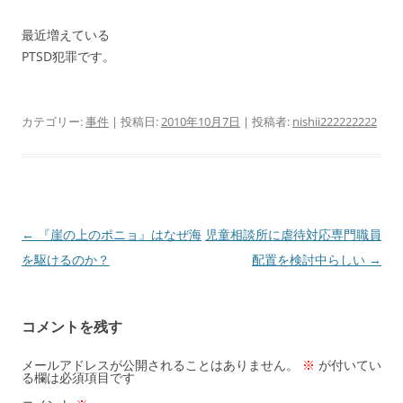
最近増えている
PTSD犯罪です。
カテゴリー:
事件
| 投稿日:
2010年10月7日
|
投稿者:
nishii222222222
投
←
『崖の上のポニョ』はなぜ海
児童相談所に虐待対応専門職員
稿
を駆けるのか？
配置を検討中らしい
→
ナ
ビ
コメントを残す
ゲ
ー
メールアドレスが公開されることはありません。
※
が付いてい
る欄は必須項目です
シ