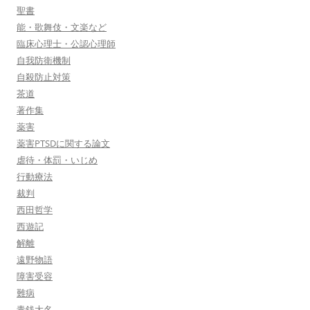
聖書
能・歌舞伎・文楽など
臨床心理士・公認心理師
自我防衛機制
自殺防止対策
茶道
著作集
薬害
薬害PTSDに関する論文
虐待・体罰・いじめ
行動療法
裁判
西田哲学
西遊記
解離
遠野物語
障害受容
難病
青銭大名