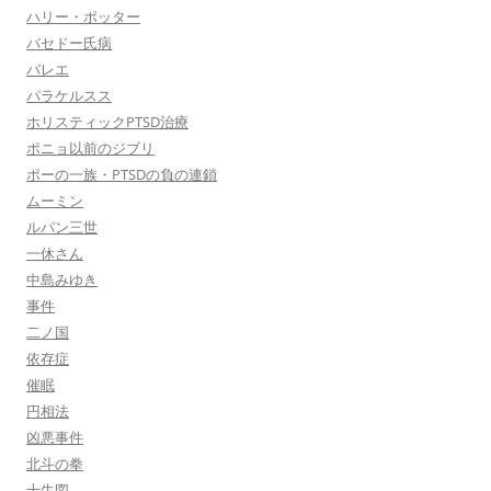
ハリー・ポッター
バセドー氏病
バレエ
パラケルスス
ホリスティックPTSD治療
ポニョ以前のジブリ
ポーの一族・PTSDの負の連鎖
ムーミン
ルパン三世
一休さん
中島みゆき
事件
二ノ国
依存症
催眠
円相法
凶悪事件
北斗の拳
十牛図