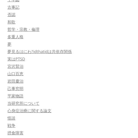
古事記
否認
和歌
哲学・宗教・倫理
多重人格
夢
夢見るはにわ?idthatidは共依存関係
実はPTSD
宮沢賢治
山口百恵
岩田慶治
己事究明
平家物語
当研究所について
心身症治療に関する論文
怪談
戦争
摂食障害