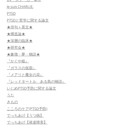
Je suis CHARLIE.
PTSD
PTSDと哲学に関する論文
★俳句＋英文★
★構造論★
★深層の臨床★
★研究会★
★象徴・夢・物語★
『かぐや姫』
『ガラスの仮面』
『メアリと魔女の花』
『レッドタートル ある島の物語』
いじめPTSD予防に関する論文
うた
きもの
こころのケア(PTSD予防)
でっちあげ【うつ病】
でっちあげ【発達障害】