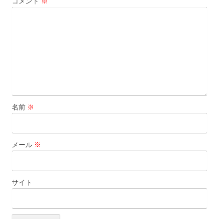
コメント
※
ョ
ン
名前
※
メール
※
サイト