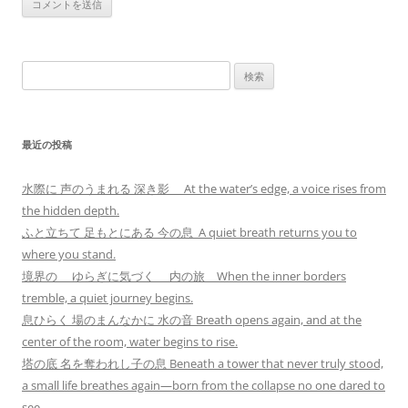
検
索:
最近の投稿
水際に 声のうまれる 深き影 At the water’s edge, a voice rises from
the hidden depth.
ふと立ちて 足もとにある 今の息 A quiet breath returns you to
where you stand.
境界の ゆらぎに気づく 内の旅 When the inner borders
tremble, a quiet journey begins.
息ひらく 場のまんなかに 水の音 Breath opens again, and at the
center of the room, water begins to rise.
塔の底 名を奪われし子の息 Beneath a tower that never truly stood,
a small life breathes again—born from the collapse no one dared to
see.