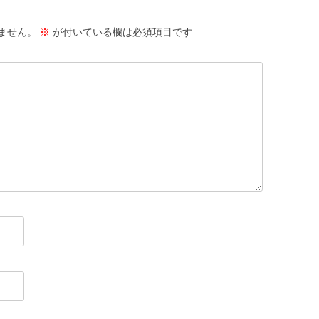
サ
ません。
※
が付いている欄は必須項目です
護
サ
活
サ
抄
闘
り
偽
サ
ID
か