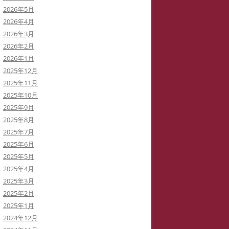
2026年5月
イバーストーカーと訴訟代理人弁
2026年4月
士
2026年3月
2026年2月
イバーストーカーによる私の学会
2026年1月
動の妨害
2025年12月
2025年11月
イバーストーカーの虚言癖
2025年10月
2025年9月
録集を巡って
2025年8月
病ブログを書いていた「駅弁祭
2025年7月
」さんは知らないうちに実名の虚
2025年6月
症例に仕立てられた！
2025年5月
2025年4月
イバーストーカー
「警察がIPアドレスを公表してい
2025年3月
THATID(TLROS)は訴訟中でも嘘ば
る」と大嘘つきの安談サイバースト
2025年2月
り書き込みます。
ーカーIDTHATID
2025年1月
2024年12月