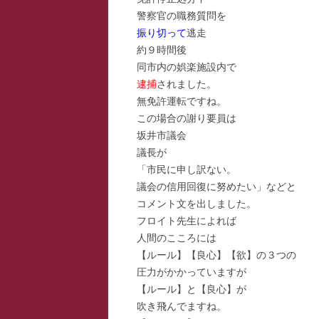
警察官の職務質問を
スー
振り切って
逃走
約９時間後
寺子
同市内の娯楽施設内で
寺子
逮捕
されました。
無免許運転ですね。
寺子
この場合の謝り要員は
坂井市議会
駆け
議長が
「市民に申し訳ない。
駆け
議会の信用回復に努めたい」などと
駆け
コメント文を出しました。
フロイト先生によれば
人間のこころには
【ルール】【良心】【欲】の３つの
圧力がかかっていますが
【ルール】と【良心】が
吹き飛んでますね。