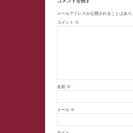
コメントを残す
ゲ
ー
メールアドレスが公開されることはあり
シ
コメント
※
ョ
ン
名前
※
メール
※
サイト