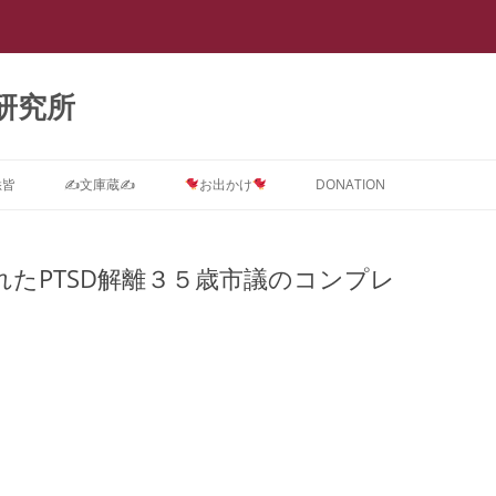
研究所
悉皆
✍文庫蔵✍
お出かけ
DONATION
Dに関するインテーク★質問コ
ストーカー ＝ PTSD
スライド集
会議室0
【スラップ訴訟】
スライド『サイバーストーカー研究
★DONATION BOX★
メソッド
速報
【
ス
で浮き彫りとなった臨床心理学系諸
たPTSD解離３５歳市議のコンプレ
摂食障害(拒食症・過食症(カショオ)
DV被害者にはPTSD予防が必要で
抄録集
会議室１ SNS
【SNS連続送信１】安談サイバース
レディ・ガガの摂食障害もいじめ
抄録『サイバーストーカー研究で浮
【
学会の見識』(定価3,000円)
D治療コース
＝ PTSD
す。
トーカー
PTSDから
き彫りとなった臨床心理学系諸学会
メソッド
ー
箱庭画集
会議室２
の見識』(定価1,000円)
ラ
D予防コース
真子さまと複雑性PTSD
なぜ戦争してはいけないのでしょう
【SNS連続送信２】安談サイバース
遠野なぎこさんも毒親PTSDという
『ランボー』はベトナム帰還兵型
箱庭絵本
会議室３
【箱庭絵本】DVとこころのケア
か？
トーカー
名の摂食障害
PTSD
メソッド
【
Dアフターケアコース
ひきこもり ＝ PTSD
(PTSD予防)シリーズ『夢見るここ
ー
論文集
会議室４
PTSDに対する親子合同箱庭療法
離婚PTSD予防の子守歌『ヘイ・ジ
【怪文書１】安談サイバーストーカ
名曲『禁じられた遊び』も戦争孤児
ろ 実母に殺害されかけた女の子の
「
ラ
分析コース
ギャンブル=PTSD
事例集
ュード♪』
ー
のPTSD予防から
メソッド
トラウマを箱庭療法はどう癒やすの
カ
講演集
会議室５
サイバーストーカー研究で浮き彫り
か』(定価3,000円)
【
ら
スティングコース
吃音 ＝ PTSD
となった臨床心理学系諸学会の見識
PTSDに関する哲学論文集
本邦ユング派によるデタラメ「ここ
【自作自演】安談サイバーストーカ