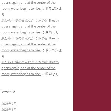
opens again, and at the center of the
用した「ユリナ」の豹変コメント集
に送った怪文書③ 自称身障児の
room, water begins to rise.
に
ドラゴン
よ
(定価1,000円)
「ユリナ」に関する虚偽情報
り
サイバーストーカーIDTHATIDが悪
息ひらく 場のまんなかに 水の音 Breath
バーストーカーIDTHATIDが学
用した「夢見るはにわ」のゴロツキ
opens again, and at the center of the
に送った怪文書④ PTSDと診断
コメント集(定価1,000円)
room, water begins to rise.
に
翠雨
より
れた薬学部学生「ちひろ」に関す
息ひらく 場のまんなかに 水の音 Breath
虚偽情報
サイバーストーカーとSNS連続送信
opens again, and at the center of the
―複数の名前をつかった多重人格性
バーストーカーIDTHATIDが学
room, water begins to rise.
に
ドラゴン
よ
ゴロツキコメントの一事例(定価
に送った怪文書⑤ 「臨床心理学
り
1,000円)
たち」に関しての虚偽情報
息ひらく 場のまんなかに 水の音 Breath
opens again, and at the center of the
バーストーカーIDTHATIDに名
room, water begins to rise.
に
翠雨
より
しで奇襲威迫されブログ凍結のく
先生
アーカイブ
イバーストーカーIT攻略の一事例
多重人格性と依存症が顕著な
2026年7月
TSDとの気づきからゲーム・オー
2026年6月
ーまで―