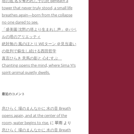
塔の底 名を奪われし子の息 Beneath a
カー
メソッド 訴訟スキル編
り 心理療法とは何か？ 象徴で癒
イコドクターS 先生アメブロ休止
tower that never truly stood, a small life
ラップ訴訟①
ねらわれた闘病記ブログ１ 無断でサ
男子高校生のいじめPTSDによる不
されるPTSD（定価1,000円
）
陰にもネットストーカー
breathes again—born from the collapse
イバーストーカーの手下にされたア
登校とストラテラ等の離脱症状が解
個人情報収集手口】安談サイバー
人の発達障害 ＝ PTSD
no one dared to see.
こころのケアの哲学 古事記に示さ
メーバブログの一事例(定価1,000円)
イコドクターS先生にもサイバー
消した母子合同箱庭療法の一事例(定
トーカー
メソッド 訴訟スキル
「盛美園 沈黙の塔より生まれし声」＠バベ
れた普遍的エビデンス(定価1,000円
ーカーIDTHATIDは何度もスラ
価10,000円)
 スラップ訴訟③
ルの塔のアリエッティ
)
プ訴訟恫喝
ねらわれた闘病記ブログ２ 実名とと
絶対無の 風のほとり WEターン ＠見当違い
れでわかるか大人のADHD
直送】安談サイバーストーカー
ジブリによる拡充法『思い出のマー
もに無断でサイバーストーカーに症
の批判で蘇生し続ける西田哲学
バーストーカーIDTHATID あ
ソッド 訴訟スキル編
ニー』―PTSD性心身症を癒す円相
例報告されたアメーバブログの一事
真言ひらき 意馬の影と 心むすぶ
さまへのストーカー行為
法と『十牛図』の禅的世界―(定価
例(定価1,000円)
Chanting opens the mind, where Sima Yi’s
珍述書】安談サイバーストーカー
ネットストーカーに引用された『最
バーストーカーIDTHATIDが学
1,000円)
spirit-animal quietly dwells.
メソッド 訴訟スキル編
新判例にみるインターネット上の名
サイバーストーカーIDTHATIDが悪
に送った怪文書① 自称解離性同
誉棄損の理論と実務』
発達障害なんかじゃない？！PTSD
用した「ちひろ」の攻撃的で執拗な
性障害「夢見るはにわ」に関する
からの自己実現モデルとしての『崖
ストーカーコメント集(定価1,000円)
偽情報
最近のコメント
の上のポニョ』(定価1,000円
)
サイバーストーカーIDTHATIDが悪
バーストーカーIDTHATIDが学
息ひらく 場のまんなかに 水の音 Breath
自己実現の普遍的モデルとしてのジ
用した「みみタン」恐怖のSNS連続
に送った怪文書② 発達障害児の
opens again, and at the center of the
ブリの『かぐや姫の物語』の象徴性
送信記録(定価1,000円)
「みみタン」に関する虚偽情報
room, water begins to rise.
に
翠雨
より
―華厳経と陰陽五行説の習合―(定価
息ひらく 場のまんなかに 水の音 Breath
サイバーストーカーIDTHATIDが悪
バーストーカーIDTHATIDが学
1,000円)