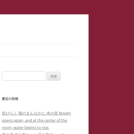
スラップ訴訟】速報
サロン１
検
二重起訴】安談サイバーストーカ
索:
メソッド 訴訟スキル編 ス
ップ訴訟④
最近の投稿
集団訴訟】安談サイバーストーカ
メソッド 訴訟スキル編 ス
ジブリ『思い出のマーニー』４回の
息ひらく 場のまんなかに 水の音 Breath
職場に訴状送達」サイバーストー
ップ訴訟②
母子合同箱庭療法で治癒した中3女
opens again, and at the center of the
ー「濫訴」による業務妨害の嫌が
子生徒のいじめPTSDによる難治性
room, water begins to rise.
提訴取り下げ】安談サイバースト
せから解雇まで
『借りぐらしのアリエッティ』よ
喘息の一事例(定価1,0000円)