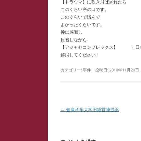
【トラウマ】に吹き飛ばされたら
このくらい序の口です。
このくらいで済んで
よかったくらいです。
神に感謝し
反省しながら
【アジャセコンプレックス】 ←日本
解消してください！
カテゴリー:
事件
| 投稿日:
2010年11月20日
投
←
健康科学大学旧経営陣提訴
稿
ナ
ビ