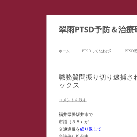
コ
ン
テ
翠雨PTSD予防＆治療
ン
ツ
へ
ス
キ
ッ
ホーム
PTSDってなあに⁉
PTSD
プ
PTSDの百花繚乱
PTS
ー
職務質問振り切り逮捕され
こころのケア ＝ PTSD予防
ックス
PTS
どうしてPTSDになるの⁉
PTS
コメントを残す
PTS
福井県警坂井市で
市議（３５）が
教育
交通違反を
繰り返して
ファ
免許停止処分中