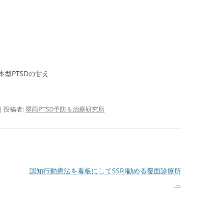
会
自殺 ＝ PTSD
腰痛 ＝ PTSD 『腰痛は怒り
母
である』より
不登校 ＝ PTSD
サイ
芸能人の体調不良・急死(変死)
会
＝ PTSD
さ
型PTSDの甘え
る
サイ
会
|
投稿者:
翠雨PTSD予防＆治療研究所
者
サイ
指
ぷ
認知行動療法を看板にしてSSRI勧める覆面診療所
→
サ
―
P
バ