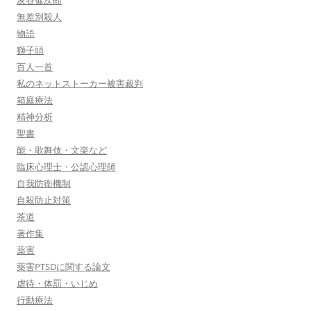
灰谷健次郎
無差別殺人
物語
獅子頭
百人一首
私のネットストーカー被害裁判
箱庭療法
精神分析
聖書
能・歌舞伎・文楽など
臨床心理士・公認心理師
自我防衛機制
自殺防止対策
茶道
著作集
薬害
薬害PTSDに関する論文
虐待・体罰・いじめ
行動療法