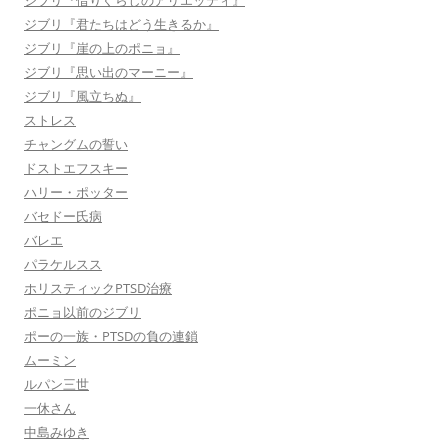
ジブリ『借りぐらしのアリエッティ』
ジブリ『君たちはどう生きるか』
ジブリ『崖の上のポニョ』
ジブリ『思い出のマーニー』
ジブリ『風立ちぬ』
ストレス
チャングムの誓い
ドストエフスキー
ハリー・ポッター
バセドー氏病
バレエ
パラケルスス
ホリスティックPTSD治療
ポニョ以前のジブリ
ポーの一族・PTSDの負の連鎖
ムーミン
ルパン三世
一休さん
中島みゆき