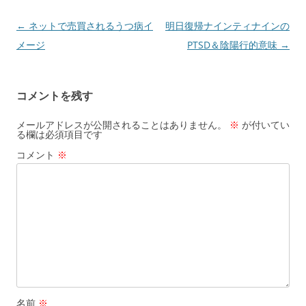
投
←
ネットで売買されるうつ病イ
明日復帰ナインティナインの
稿
メージ
PTSD＆陰陽行的意味
→
ナ
ビ
コメントを残す
ゲ
ー
メールアドレスが公開されることはありません。
※
が付いてい
る欄は必須項目です
シ
コメント
※
ョ
ン
名前
※