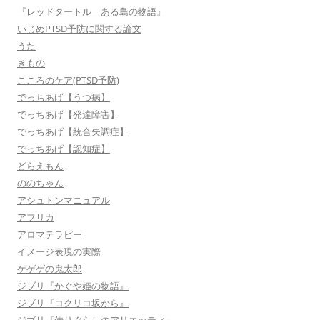
『レッドタートル ある島の物語』
いじめPTSD予防に関する論文
うた
きもの
こころのケア(PTSD予防)
でっちあげ【うつ病】
でっちあげ【発達障害】
でっちあげ【統合失調症】
でっちあげ【認知症】
どらえもん
ののちゃん
アシュトンマニュアル
アフリカ
アロマテラピー
イメージ表現の実際
ゲゲゲの鬼太郎
ジブリ『かぐや姫の物語』
ジブリ『コクリコ坂から』