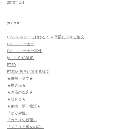
2010年2月
カテゴリー
DVシェルターにおけるPTSD予防に関する論文
DV・ストーカー
DV・ストーカー事件
Je suis CHARLIE.
PTSD
PTSDと哲学に関する論文
★俳句＋英文★
★構造論★
★深層の臨床★
★研究会★
★象徴・夢・物語★
『かぐや姫』
『ガラスの仮面』
『メアリと魔女の花』