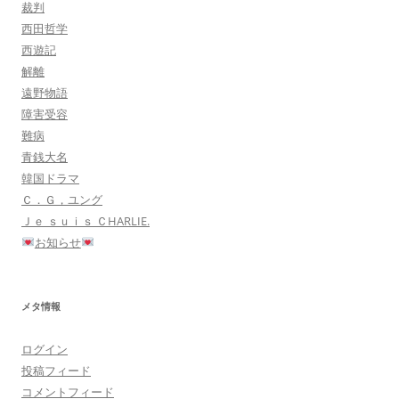
裁判
西田哲学
西遊記
解離
遠野物語
障害受容
難病
青銭大名
韓国ドラマ
Ｃ．Ｇ，ユング
Ｊｅ ｓｕｉｓ ＣHARLIE.
お知らせ
メタ情報
ログイン
投稿フィード
コメントフィード