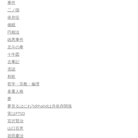
事件
二ノ国
依存症
催眠
円相法
凶悪事件
北斗の拳
十牛図
古事記
否認
和歌
哲学・宗教・倫理
多重人格
夢
夢見るはにわ?idthatidは共依存関係
実はPTSD
宮沢賢治
山口百恵
岩田慶治