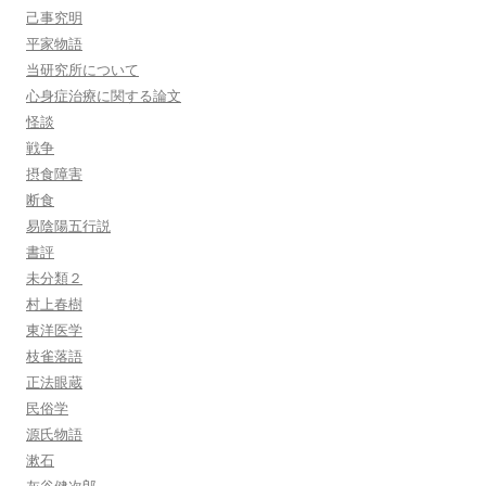
己事究明
平家物語
当研究所について
心身症治療に関する論文
怪談
戦争
摂食障害
断食
易陰陽五行説
書評
未分類２
村上春樹
東洋医学
枝雀落語
正法眼蔵
民俗学
源氏物語
漱石