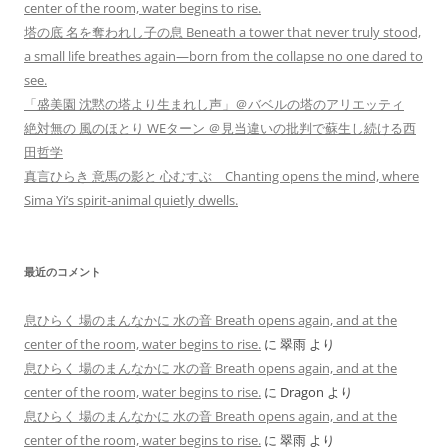
center of the room, water begins to rise.
塔の底 名を奪われし子の息 Beneath a tower that never truly stood,
a small life breathes again—born from the collapse no one dared to
see.
「盛美園 沈黙の塔より生まれし声」＠バベルの塔のアリエッティ
絶対無の 風のほとり WEターン ＠見当違いの批判で蘇生し続ける西
田哲学
真言ひらき 意馬の影と 心むすぶ Chanting opens the mind, where
Sima Yi’s spirit-animal quietly dwells.
最近のコメント
息ひらく 場のまんなかに 水の音 Breath opens again, and at the
center of the room, water begins to rise.
に
翠雨
より
息ひらく 場のまんなかに 水の音 Breath opens again, and at the
center of the room, water begins to rise.
に
Dragon
より
息ひらく 場のまんなかに 水の音 Breath opens again, and at the
center of the room, water begins to rise.
に
翠雨
より