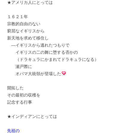
★アメリカ人にとっては
１６２１年
宗教的自由のない
窮屈なイギリスから
新天地を求めて移住し
―イギリスから逃れたつもりで
イギリスの二の舞に堕する否かの
（ドラキュラにかまれてドラキュラになる）
瀬戸際に
オバマ大統領が登場した
開拓した
その最初の収穫を
記念する行事
★インディアンにとっては
先祖の