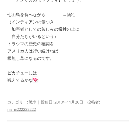
七面鳥を食べながら ←犠牲
（インディアンの傷つき
加害者としての苦しみの犠牲の上に
自分たちがいるという）
トラウマの歴史の確認を
アメリカ人は行い続けねば
根無し草になるのです。
ピカチューには
観えてるかな
カテゴリー:
戦争
| 投稿日:
2010年11月26日
|
投稿者:
nishii222222222