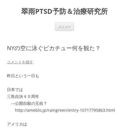
コ
ン
翠雨PTSD予防＆治療研究所
テ
ン
ツ
へ
ス
メニュー
キ
ッ
プ
NYの空に泳ぐピカチュー何を観た？
コメントを残す
昨日という一日も
日本では
三島自決４０周年
―公開自殺の元祖？
http://ameblo.jp/raingreen/entry-10717795863.html
アメリカは