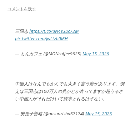
コメントを残す
三国志
https://t.co/uN4e3Dc72M
pic.twitter.com/JwLtzb0l6H
— もんカフェ (@MONcoffee9625)
May 15, 2026
中国人はなんでもかんでも大きく言う癖があります。例
えば三国志は100万人の兵がとか言ってますが超うるさ
い中国人がそれだけいて統率とれるはずない。
— 安孫子善範 (@ansunzisha67174)
May 15, 2026