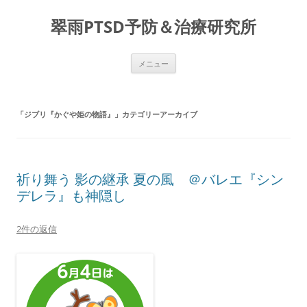
コ
ン
翠雨PTSD予防＆治療研究所
テ
ン
ツ
へ
ス
メニュー
キ
ッ
プ
「
ジブリ『かぐや姫の物語』
」カテゴリーアーカイブ
祈り舞う 影の継承 夏の風 ＠バレエ『シン
デレラ』も神隠し
2件の返信