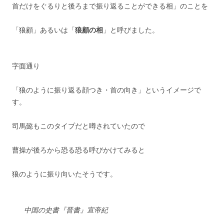
首だけをぐるりと後ろまで振り返ることができる相」のことを
「狼顧」あるいは「
狼顧の相
」と呼びました。
字面通り
「狼のように振り返る顔つき・首の向き」というイメージで
す。
司馬懿もこのタイプだと噂されていたので
曹操が後ろから恐る恐る呼びかけてみると
狼のように振り向いたそうです。
中国の史書『晋書』宣帝紀