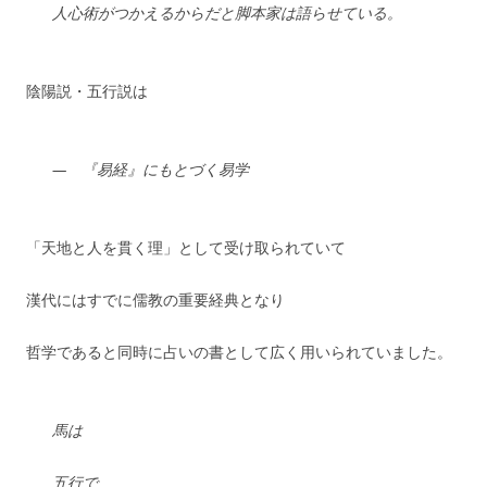
人心術がつかえるからだと脚本家は語らせている。
陰陽説・五行説は
— 『易経』にもとづく易学
「天地と人を貫く理」として受け取られていて
漢代にはすでに儒教の重要経典となり
哲学であると同時に占いの書として広く用いられていました。
馬は
五行で