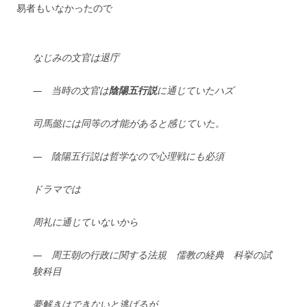
易者もいなかったので
なじみの文官は退庁
— 当時の文官は
陰陽五行説
に通じていたハズ
司馬懿には同等の才能があると感じていた。
— 陰陽五行説は哲学なので心理戦にも必須
ドラマでは
周礼に通じていないから
— 周王朝の行政に関する法規 儒教の経典 科挙の試
験科目
夢解きはできないと逃げるが