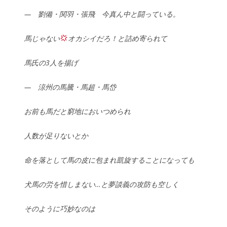
—
劉備・関羽・張飛 今真ん中と闘っている。
馬じゃない
オカシイだろ！と詰め寄られて
馬氏の3人を揚げ
—
涼州の馬騰・馬超・馬岱
お前も馬だと窮地においつめられ
人数が足りないとか
命を落として馬の皮に包まれ凱旋することになっても
犬馬の労を惜しまない…と夢談義の攻防も空しく
そのように巧妙なのは