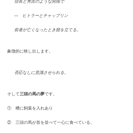
信長と秀吉のような関係で
— ヒトラーとチャップリン
前者が亡くなったとき髭を立てる。
象徴的に映し出します。
否応なしに意識させられる。
そして
三頭の馬の夢
です。
①
槽に飼葉を入れあり
②
三頭の馬が首を並べて一心に食べている。