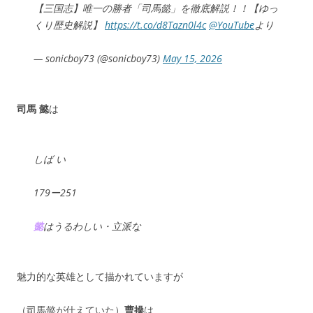
【三国志】唯一の勝者「司馬懿」を徹底解説！！【ゆっ
くり歴史解説】
https://t.co/d8Tazn0l4c
@YouTube
より
— sonicboy73 (@sonicboy73)
May 15, 2026
司馬 懿
は
しば い
179ー251
懿
はうるわしい・立派な
魅力的な英雄として描かれていますが
（司馬懿が仕えていた）
曹操
は