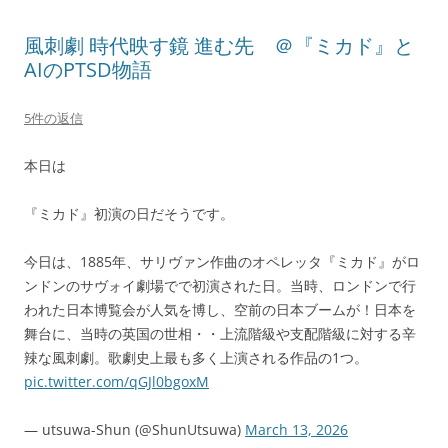
風刺劇 時代映す鏡 進む先 ＠『ミカド』と
AIのPTSD物語
5件の返信
本日は
『ミカド』初演の日だそうです。
今日は、1885年、サリヴァン作曲のオペレッタ『ミカド』がロ
ンドンのサヴォイ劇場でで初演された日。当時、ロンドンで行
われた日本博覧会が人気を博し、空前の日本ブームが！日本を
舞台に、当時の英国の世相・・上流階級や支配階級に対する辛
辣な風刺劇。歌劇史上最も多く上演される作品の1つ。
pic.twitter.com/qGJl0bgoxM
— utsuwa-Shun (@ShunUtsuwa)
March 13, 2026