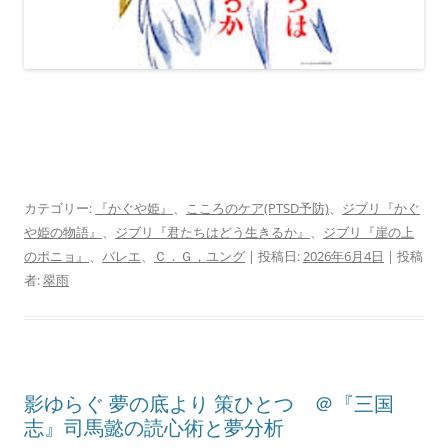
カテゴリー:
『かぐや姫』
、
こころのケア(PTSD予防)
、
ジブリ『かぐ
や姫の物語』
、
ジブリ『君たちはどう生きるか』
、
ジブリ『崖の上
のポニョ』
、
バレエ
、
Ｃ．Ｇ，ユング
| 投稿日:
2026年6月4日
|
投稿
者:
翠雨
影ゆらぐ 夢の底より 策ひとつ ＠『三国
志』司馬懿の読心術と夢分析