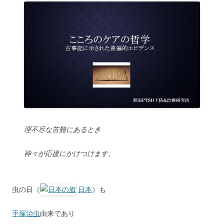
理不尽な苦難にあるとき
神々が応援にかけつけます。
虫の日
（
日本
）も
手塚治虫
由来であり