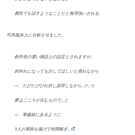
農民でも話すようなことだと無理強いされる。
司馬懿本人に分析させました。
創作色の濃い物語上の設定とされますが…
的外れになっても許してほしいと畏れながら
— たびたびひれ伏し謝罪しながら…(>_<)
夢はこころが生むもので…と
— 華厳経にあるように
3人の軍師を揚げて時間稼ぎ…