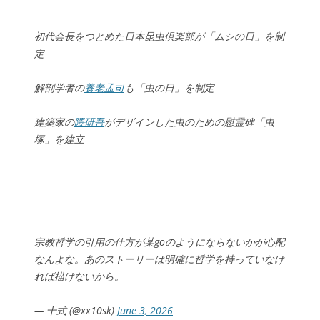
初代会長をつとめた日本昆虫倶楽部が「ムシの日」を制
定
解剖学者の
養老孟司
も「虫の日」を制定
建築家の
隈研吾
がデザインした虫のための慰霊碑「虫
塚」を建立
宗教哲学の引用の仕方が某goのようにならないかが心配
なんよな。あのストーリーは明確に哲学を持っていなけ
れば描けないから。
— 十式 (@xx10sk)
June 3, 2026