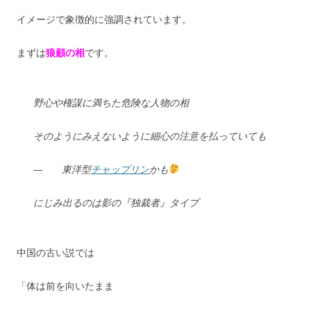
イメージで象徴的に強調されています。
まずは
狼顧の相
です。
野心や権謀に満ちた危険な人物の相
そのようにみえないように細心の注意を払っていても
— 東洋型
チャップリン
かも
にじみ出るのは影の『独裁者』タイプ
中国の古い説では
「体は前を向いたまま