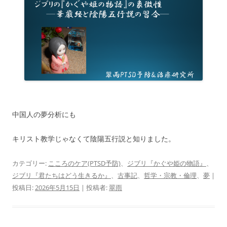
中国人の夢分析にも
キリスト教学じゃなくて陰陽五行説と知りました。
カテゴリー:
こころのケア(PTSD予防)
、
ジブリ『かぐや姫の物語』
、
ジブリ『君たちはどう生きるか』
、
古事記
、
哲学・宗教・倫理
、
夢
|
投稿日:
2026年5月15日
|
投稿者:
翠雨