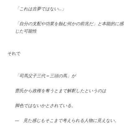
「これは吉夢ではない…」
「自分の支配や功業を蝕む何かの前兆だ」と本能的に感
じた可能性
それで
「司馬父子三代＝三頭の馬」が
曹氏から政権を奪うとまで解釈したというのは
脚色ではないかとされている。
— 見た感じもそこまで考えられる人物に見えない。