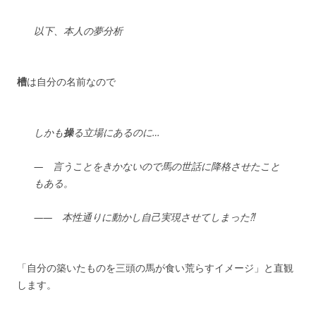
以下、本人の夢分析
槽
は自分の名前なので
しかも
操
る立場にあるのに…
— 言うことをきかないので馬の世話に降格させたこと
もある。
—— 本性通りに動かし自己実現させてしまった⁈
「自分の築いたものを三頭の馬が食い荒らすイメージ」と直観
します。