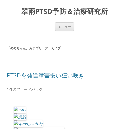
コ
ン
翠雨PTSD予防＆治療研究所
テ
ン
ツ
へ
ス
メニュー
キ
ッ
プ
「
ののちゃん
」カテゴリーアーカイブ
PTSDを発達障害扱い狂い咲き
1件のフィードバック