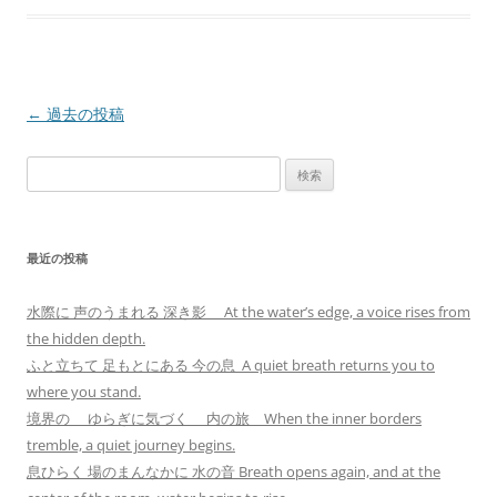
投
←
過去の投稿
稿
検
ナ
索:
ビ
ゲ
最近の投稿
ー
シ
水際に 声のうまれる 深き影 At the water’s edge, a voice rises from
ョ
the hidden depth.
ン
ふと立ちて 足もとにある 今の息 A quiet breath returns you to
where you stand.
境界の ゆらぎに気づく 内の旅 When the inner borders
tremble, a quiet journey begins.
息ひらく 場のまんなかに 水の音 Breath opens again, and at the