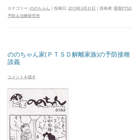
カテゴリー:
ののちゃん
| 投稿日:
2015年3月31日
|
投稿者:
翠雨PTSD
予防＆治療研究所
ののちゃん家(ＰＴＳＤ解離家族)の予防接種
談義
コメントを残す