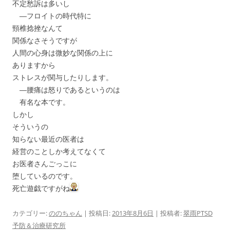
不定愁訴は多いし
―フロイトの時代特に
頸椎捻挫なんて
関係なさそうですが
人間の心身は微妙な関係の上に
ありますから
ストレスが関与したりします。
―腰痛は怒りであるというのは
有名な本です。
しかし
そういうの
知らない最近の医者は
経営のことしか考えてなくて
お医者さんごっこに
堕しているのです。
死亡遊戯ですがね
カテゴリー:
ののちゃん
| 投稿日:
2013年8月6日
|
投稿者:
翠雨PTSD
予防＆治療研究所