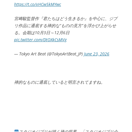
https://t.co/xHCw5kMYwc
宮﨑駿監督作『君たちはどう生きるか』を中心に、ジブ
リ作品に通底する禅的な“ものの見方”を浮かび上がらせ
る。会期は10月3日～12月6日
pic.twitter.com/DtOXkCsMVg
— Tokyo Art Beat (@TokyoArtBeat_JP)
June 23, 2026
禅的なものに通底していると明言されてますね。
スタジオジブリが描く禅の世界。「スタジオジブリ企