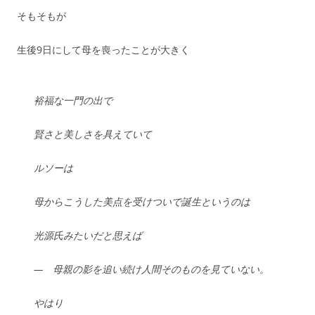
そもそもが
生後9日にして母を喪ったことが大きく
裕福な一門の出で
賢さと美しさを具えていて
ルソーは
母からこうした美点を受けついで誕生というのは
光源氏みたいだと思えば
— 母親の影を追い続け人間そのものを見ていない。
やはり