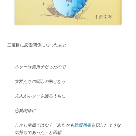
三度目に恋愛関係になったあと
ルソーは
美男子だったので
女性たちの関心の的となり
夫人がルソーを護るうちに
恋愛関係に
しかし
幸福ではなく「あたかも
近親相姦
を犯したような
気持ちであった」と回想