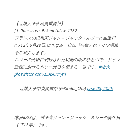
【近畿大学所蔵貴重資料】
J.J. Rousseau’s Bekenntnisse 1782
フランスの思想家ジャン＝ジャック・ルソーの生誕日
(1712年6月28日)にちなみ、自伝『告白』のドイツ語版
をご紹介します。
ルソーの死後に刊行された初期の版のひとつで、ドイツ
語圏におけるルソー受容を伝える一冊です。
#近大
pic.twitter.com/z5AS0R1ytn
— 近畿大学中央図書館 (@Kindai_Clib)
June 28, 2026
本日6/28は、哲学者ジャン＝ジャック・ルソーの誕生日
（1712年）です。