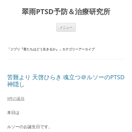
コ
ン
翠雨PTSD予防＆治療研究所
テ
ン
ツ
へ
ス
メニュー
キ
ッ
プ
「
ジブリ『君たちはどう生きるか』
」カテゴリーアーカイブ
苦難より 天啓ひらき 魂立つ＠ルソーのPTSD
神隠し
9件の返信
本日は
ルソーのお誕生日です。