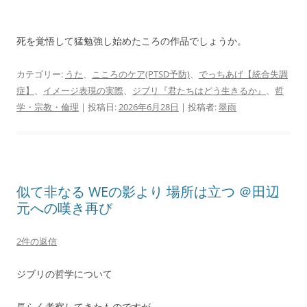
死を覚悟して猛勉強し始めたころの作品でしょうか。
カテゴリー:
うた
、
こころのケア(PTSD予防)
、
でっちあげ【統合失調
症】
、
イメージ表現の実際
、
ジブリ『君たちはどう生きるか』
、
哲
学・宗教・倫理
| 投稿日:
2026年6月28日
|
投稿者:
翠雨
似て非なる WEの影より 場所は立つ ＠田辺
元への嘆き再び
2件の返信
ジブリの哲学について
長らく考察してきたものですが