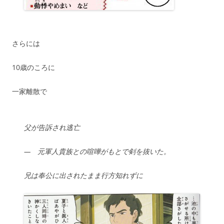
さらには
10歳のころに
一家離散で
父が告訴され逃亡
—
元軍人貴族との喧嘩がもとで剣を抜いた。
兄は奉公に出されたまま行方知れずに