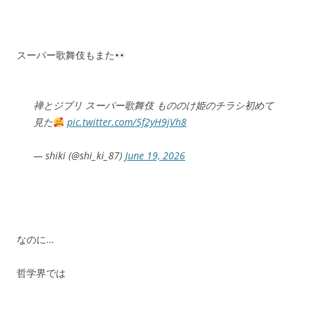
スーパー歌舞伎もまた
禅とジブリ スーパー歌舞伎 もののけ姫のチラシ初めて
見た
pic.twitter.com/5f2yH9jVh8
— shiki (@shi_ki_87)
June 19, 2026
なのに…
哲学界では