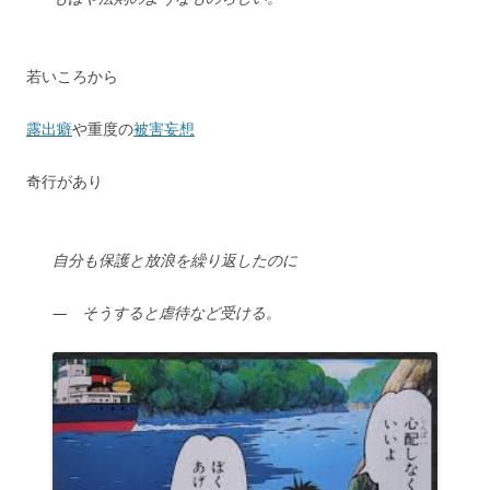
若いころから
露出癖
や重度の
被害妄想
奇行があり
自分も保護と放浪を繰り返したのに
— そうすると虐待など受ける。