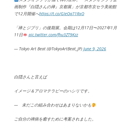
画制作『白隠さんの禅』京都展」が京都市京セラ美術館
で12月開催へ
https://t.co/GIeOq71RxO
「禅とジブリ」の後期展。会期は12月17日〜2027年1月
11日
pic.twitter.com/fhu3ZT9Kzz
— Tokyo Art Beat (@TokyoArtBeat_JP)
June 9, 2026
白隠さんと言えば
イメージ＆アロマテラピーのハシリです。
— 未だこの組み合わせはあまりないかも
ご自分の禅病を癒すために考案されました。