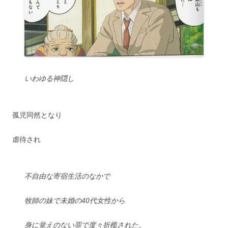
いわゆる神隠し
孤児同然となり
虐待され
不自由な寄宿生活のなかで
牧師の妹で未婚の40代女性から
身に覚えのない罪で度々折檻された。