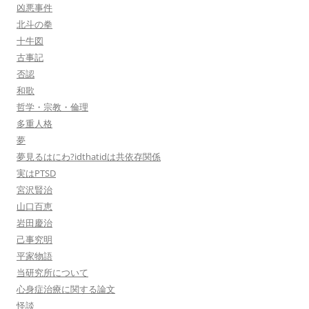
凶悪事件
北斗の拳
十牛図
古事記
否認
和歌
哲学・宗教・倫理
多重人格
夢
夢見るはにわ?idthatidは共依存関係
実はPTSD
宮沢賢治
山口百恵
岩田慶治
己事究明
平家物語
当研究所について
心身症治療に関する論文
怪談