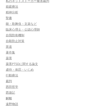
私のネットストーカー被害裁判
箱庭療法
精神分析
聖書
能・歌舞伎・文楽など
臨床心理士・公認心理師
自我防衛機制
自殺防止対策
茶道
著作集
薬害
薬害PTSDに関する論文
虐待・体罰・いじめ
行動療法
裁判
西田哲学
西遊記
解離
遠野物語