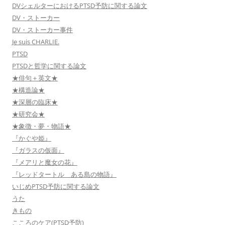
DVシェルターにおけるPTSD予防に関する論文
DV・ストーカー
DV・ストーカー事件
Je suis CHARLIE.
PTSD
PTSDと哲学に関する論文
★俳句＋英文★
★構造論★
★深層の臨床★
★研究会★
★象徴・夢・物語★
『かぐや姫』
『ガラスの仮面』
『メアリと魔女の花』
『レッドタートル ある島の物語』
いじめPTSD予防に関する論文
うた
きもの
こころのケア(PTSD予防)