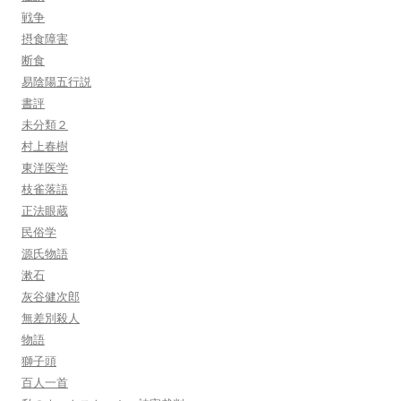
戦争
摂食障害
断食
易陰陽五行説
書評
未分類２
村上春樹
東洋医学
枝雀落語
正法眼蔵
民俗学
源氏物語
漱石
灰谷健次郎
無差別殺人
物語
獅子頭
百人一首