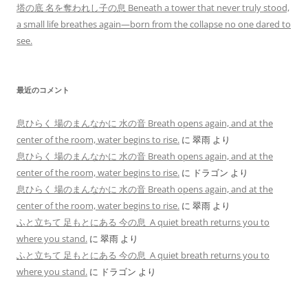
塔の底 名を奪われし子の息 Beneath a tower that never truly stood,
a small life breathes again—born from the collapse no one dared to
see.
最近のコメント
息ひらく 場のまんなかに 水の音 Breath opens again, and at the
center of the room, water begins to rise.
に
翠雨
より
息ひらく 場のまんなかに 水の音 Breath opens again, and at the
center of the room, water begins to rise.
に
ドラゴン
より
息ひらく 場のまんなかに 水の音 Breath opens again, and at the
center of the room, water begins to rise.
に
翠雨
より
ふと立ちて 足もとにある 今の息 A quiet breath returns you to
where you stand.
に
翠雨
より
ふと立ちて 足もとにある 今の息 A quiet breath returns you to
where you stand.
に
ドラゴン
より