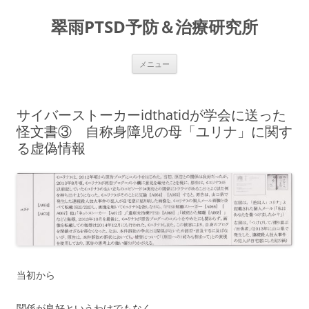
コ
ン
翠雨PTSD予防＆治療研究所
テ
ン
ツ
へ
ス
メニュー
キ
ッ
プ
サイバーストーカーidthatidが学会に送った
怪文書③ 自称身障児の母「ユリナ」に関す
る虚偽情報
当初から
関係が良好というわけでもなく