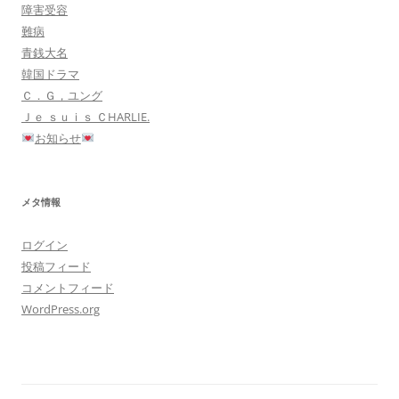
障害受容
難病
青銭大名
韓国ドラマ
Ｃ．Ｇ，ユング
Ｊｅ ｓｕｉｓ ＣHARLIE.
お知らせ
メタ情報
ログイン
投稿フィード
コメントフィード
WordPress.org