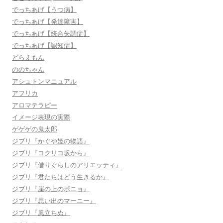
でっちあげ【うつ病】
でっちあげ【発達障害】
でっちあげ【統合失調症】
でっちあげ【認知症】
どらえもん
ののちゃん
アシュトンマニュアル
アフリカ
アロマテラピー
イメージ表現の実際
ゲゲゲの鬼太郎
ジブリ『かぐや姫の物語』
ジブリ『コクリコ坂から』
ジブリ『借りぐらしのアリエッティ』
ジブリ『君たちはどう生きるか』
ジブリ『崖の上のポニョ』
ジブリ『思い出のマーニー』
ジブリ『風立ちぬ』