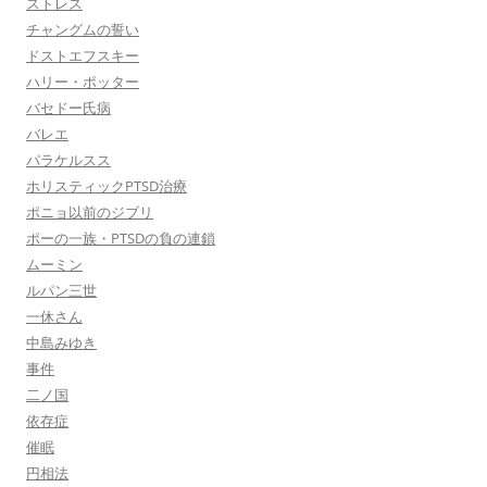
ストレス
チャングムの誓い
ドストエフスキー
ハリー・ポッター
バセドー氏病
バレエ
パラケルスス
ホリスティックPTSD治療
ポニョ以前のジブリ
ポーの一族・PTSDの負の連鎖
ムーミン
ルパン三世
一休さん
中島みゆき
事件
二ノ国
依存症
催眠
円相法