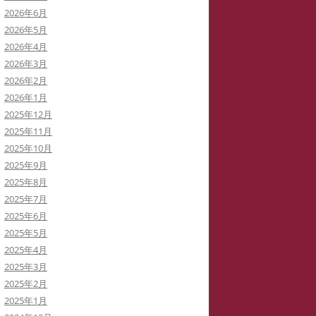
2026年6月
イバーストーカーと訴訟代理人弁
2026年5月
士
2026年4月
2026年3月
イバーストーカーによる私の学会
2026年2月
動の妨害
2026年1月
2025年12月
イバーストーカーの虚言癖
2025年11月
2025年10月
録集を巡って
2025年9月
病ブログを書いていた「駅弁祭
2025年8月
」さんは知らないうちに実名の虚
2025年7月
症例に仕立てられた！
2025年6月
2025年5月
イバーストーカー
「警察がIPアドレスを公表してい
2025年4月
THATID(TLROS)は訴訟中でも嘘ば
る」と大嘘つきの安談サイバースト
2025年3月
り書き込みます。
ーカーIDTHATID
2025年2月
2025年1月