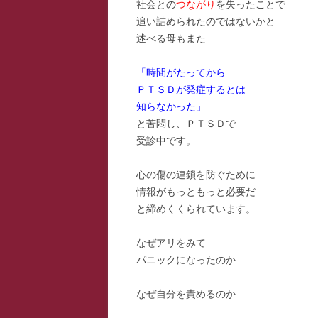
社会との
つながり
を失ったことで
追い詰められたのではないかと
述べる母もまた
「時間がたってから
ＰＴＳＤが発症するとは
知らなかった」
と苦悶し、ＰＴＳＤで
受診中です。
心の傷の連鎖を防ぐために
情報がもっともっと必要だ
と締めくくられています。
なぜアリをみて
パニックになったのか
なぜ自分を責めるのか