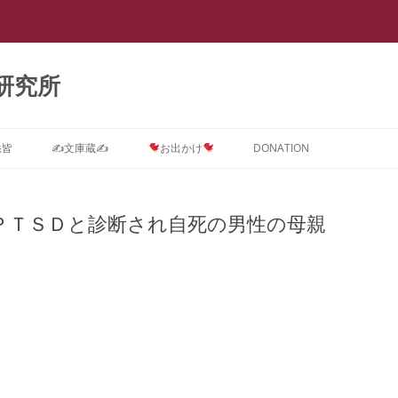
研究所
悉皆
✍文庫蔵✍
お出かけ
DONATION
Dに関するインテーク★質問コ
ストーカー ＝ PTSD
スライド集
会議室0
【スラップ訴訟】
スライド『サイバーストーカー研究
★DONATION BOX★
メソッド
速報
【
ス
で浮き彫りとなった臨床心理学系諸
ＰＴＳＤと診断され自死の男性の母親
摂食障害(拒食症・過食症(カショオ)
DV被害者にはPTSD予防が必要で
抄録集
会議室１ SNS
【SNS連続送信１】安談サイバース
レディ・ガガの摂食障害もいじめ
抄録『サイバーストーカー研究で浮
【
学会の見識』(定価3,000円)
D治療コース
＝ PTSD
す。
トーカー
PTSDから
き彫りとなった臨床心理学系諸学会
メソッド
ー
箱庭画集
会議室２
の見識』(定価1,000円)
ラ
D予防コース
真子さまと複雑性PTSD
なぜ戦争してはいけないのでしょう
【SNS連続送信２】安談サイバース
遠野なぎこさんも毒親PTSDという
『ランボー』はベトナム帰還兵型
箱庭絵本
会議室３
【箱庭絵本】DVとこころのケア
か？
トーカー
名の摂食障害
PTSD
メソッド
【
Dアフターケアコース
ひきこもり ＝ PTSD
(PTSD予防)シリーズ『夢見るここ
ー
論文集
会議室４
PTSDに対する親子合同箱庭療法
離婚PTSD予防の子守歌『ヘイ・ジ
【怪文書１】安談サイバーストーカ
名曲『禁じられた遊び』も戦争孤児
ろ 実母に殺害されかけた女の子の
「
ラ
分析コース
ギャンブル=PTSD
事例集
ュード♪』
ー
のPTSD予防から
メソッド
トラウマを箱庭療法はどう癒やすの
カ
講演集
会議室５
サイバーストーカー研究で浮き彫り
か』(定価3,000円)
【
ら
スティングコース
吃音 ＝ PTSD
となった臨床心理学系諸学会の見識
PTSDに関する哲学論文集
本邦ユング派によるデタラメ「ここ
【自作自演】安談サイバーストーカ