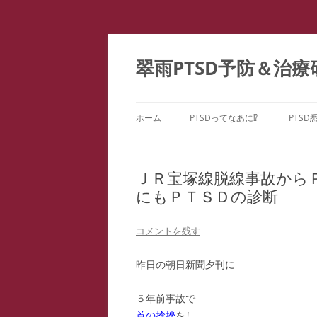
コ
ン
テ
翠雨PTSD予防＆治療
ン
ツ
へ
ス
キ
ッ
ホーム
PTSDってなあに⁉
PTSD
プ
PTSDの百花繚乱
PTS
ー
ＪＲ宝塚線脱線事故から
こころのケア ＝ PTSD予防
にもＰＴＳＤの診断
PTS
どうしてPTSDになるの⁉
PTS
コメントを残す
PTS
昨日の朝日新聞夕刊に
教育
５年前事故で
ファ
首の捻挫
をし