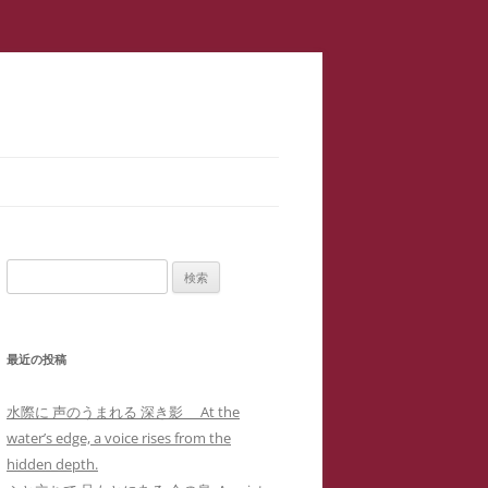
スラップ訴訟】速報
サロン１
検
二重起訴】安談サイバーストーカ
索:
メソッド 訴訟スキル編 ス
ップ訴訟④
最近の投稿
集団訴訟】安談サイバーストーカ
メソッド 訴訟スキル編 ス
ジブリ『思い出のマーニー』４回の
水際に 声のうまれる 深き影 At the
職場に訴状送達」サイバーストー
ップ訴訟②
母子合同箱庭療法で治癒した中3女
water’s edge, a voice rises from the
ー「濫訴」による業務妨害の嫌が
子生徒のいじめPTSDによる難治性
hidden depth.
提訴取り下げ】安談サイバースト
せから解雇まで
『借りぐらしのアリエッティ』よ
喘息の一事例(定価1,0000円)