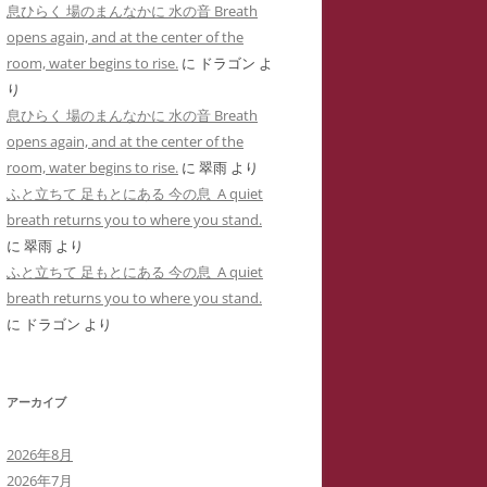
息ひらく 場のまんなかに 水の音 Breath
用した「ユリナ」の豹変コメント集
に送った怪文書③ 自称身障児の
opens again, and at the center of the
(定価1,000円)
「ユリナ」に関する虚偽情報
room, water begins to rise.
に
ドラゴン
よ
サイバーストーカーIDTHATIDが悪
り
バーストーカーIDTHATIDが学
用した「夢見るはにわ」のゴロツキ
息ひらく 場のまんなかに 水の音 Breath
に送った怪文書④ PTSDと診断
コメント集(定価1,000円)
opens again, and at the center of the
れた薬学部学生「ちひろ」に関す
room, water begins to rise.
に
翠雨
より
虚偽情報
サイバーストーカーとSNS連続送信
ふと立ちて 足もとにある 今の息 A quiet
―複数の名前をつかった多重人格性
バーストーカーIDTHATIDが学
breath returns you to where you stand.
ゴロツキコメントの一事例(定価
に送った怪文書⑤ 「臨床心理学
に
翠雨
より
1,000円)
たち」に関しての虚偽情報
ふと立ちて 足もとにある 今の息 A quiet
breath returns you to where you stand.
バーストーカーIDTHATIDに名
に
ドラゴン
より
しで奇襲威迫されブログ凍結のく
先生
アーカイブ
イバーストーカーIT攻略の一事例
多重人格性と依存症が顕著な
2026年8月
TSDとの気づきからゲーム・オー
2026年7月
ーまで―