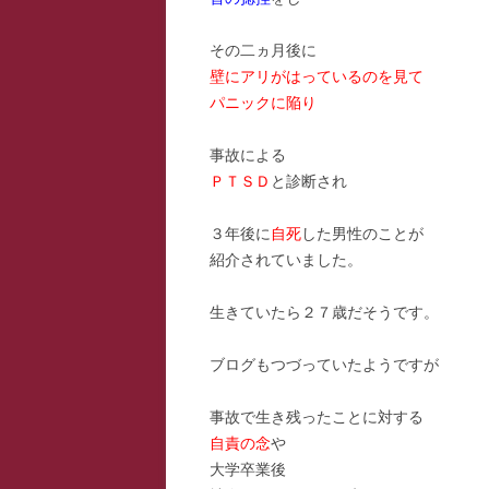
スー
その二ヵ月後に
壁にアリがはっているのを見て
寺子
パニックに陥り
寺子
事故による
寺子
ＰＴＳＤ
と診断され
駆け
３年後に
自死
した男性のことが
紹介されていました。
駆け
駆け
生きていたら２７歳だそうです。
ブログもつづっていたようですが
事故で生き残ったことに対する
自責の念
や
大学卒業後