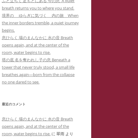
ふと立ちて 足もとにある 今の息 A quiet
カー
メソッド 訴訟スキル編
り 心理療法とは何か？ 象徴で癒
イコドクターS 先生アメブロ休止
breath returns you to where you stand.
ラップ訴訟①
ねらわれた闘病記ブログ１ 無断でサ
男子高校生のいじめPTSDによる不
されるPTSD（定価1,000円
）
陰にもネットストーカー
境界の ゆらぎに気づく 内の旅 When
イバーストーカーの手下にされたア
登校とストラテラ等の離脱症状が解
個人情報収集手口】安談サイバー
人の発達障害 ＝ PTSD
the inner borders tremble, a quiet journey
こころのケアの哲学 古事記に示さ
メーバブログの一事例(定価1,000円)
イコドクターS先生にもサイバー
消した母子合同箱庭療法の一事例(定
トーカー
メソッド 訴訟スキル
begins.
れた普遍的エビデンス(定価1,000円
ーカーIDTHATIDは何度もスラ
価10,000円)
 スラップ訴訟③
息ひらく 場のまんなかに 水の音 Breath
)
プ訴訟恫喝
ねらわれた闘病記ブログ２ 実名とと
opens again, and at the center of the
れでわかるか大人のADHD
直送】安談サイバーストーカー
ジブリによる拡充法『思い出のマー
もに無断でサイバーストーカーに症
room, water begins to rise.
バーストーカーIDTHATID あ
ソッド 訴訟スキル編
ニー』―PTSD性心身症を癒す円相
例報告されたアメーバブログの一事
塔の底 名を奪われし子の息 Beneath a
さまへのストーカー行為
法と『十牛図』の禅的世界―(定価
例(定価1,000円)
tower that never truly stood, a small life
珍述書】安談サイバーストーカー
ネットストーカーに引用された『最
バーストーカーIDTHATIDが学
1,000円)
breathes again—born from the collapse
メソッド 訴訟スキル編
新判例にみるインターネット上の名
サイバーストーカーIDTHATIDが悪
に送った怪文書① 自称解離性同
no one dared to see.
誉棄損の理論と実務』
発達障害なんかじゃない？！PTSD
用した「ちひろ」の攻撃的で執拗な
性障害「夢見るはにわ」に関する
からの自己実現モデルとしての『崖
ストーカーコメント集(定価1,000円)
偽情報
の上のポニョ』(定価1,000円
)
最近のコメント
サイバーストーカーIDTHATIDが悪
バーストーカーIDTHATIDが学
自己実現の普遍的モデルとしてのジ
用した「みみタン」恐怖のSNS連続
に送った怪文書② 発達障害児の
息ひらく 場のまんなかに 水の音 Breath
ブリの『かぐや姫の物語』の象徴性
送信記録(定価1,000円)
「みみタン」に関する虚偽情報
opens again, and at the center of the
―華厳経と陰陽五行説の習合―(定価
room, water begins to rise.
に
翠雨
より
サイバーストーカーIDTHATIDが悪
バーストーカーIDTHATIDが学
1,000円)