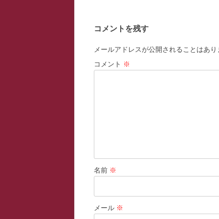
ナ
ビ
コメントを残す
ゲ
ー
メールアドレスが公開されることはあり
シ
コメント
※
ョ
ン
名前
※
メール
※