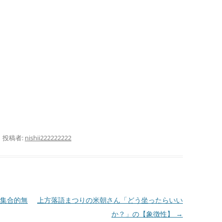
サ
護
サ
活
サ
抄
闘
り
|
投稿者:
nishii222222222
偽
サ
ID
か
集合的無
上方落語まつりの米朝さん「どう坐ったらいい
か？」の【象徴性】
→