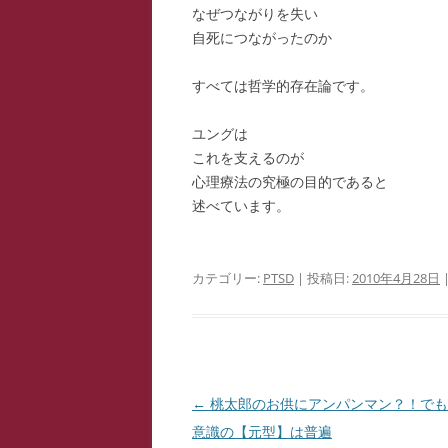
なぜつながりを失い
自死につながったのか
すべては哲学的存在論です。
ユングは
これを支えるのが
心理療法の究極の目的であると
述べています。
カテゴリー:
PTSD
| 投稿日:
2010年4月28日
投
←
桃太郎のお供にアンパンマン？！でも
稿
意識の【元型】は普遍