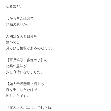
なるほど…
しかもそこは頭で
頭脳のありか…
人間はなんと自分を
矮小化し
見くびる性質があるのだろう。
【百尺竿頭一歩進めよ】の
公案の意味が
少し身近になりました。
【如人千尺懸崖上樹】も
百を千にしただけで
同じことです。
『崖の上のポニョ』でしたね。