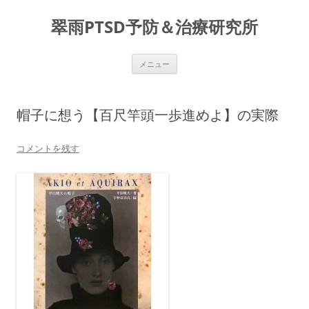
コ
ン
翠雨PTSD予防＆治療研究所
テ
ン
ツ
へ
ス
メニュー
キ
ッ
プ
帽子に想う【百尺竿頭一歩進めよ】の実際
コメントを残す