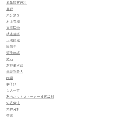
易陰陽五行説
書評
未分類２
村上春樹
東洋医学
枝雀落語
正法眼蔵
民俗学
源氏物語
漱石
灰谷健次郎
無差別殺人
物語
獅子頭
百人一首
私のネットストーカー被害裁判
箱庭療法
精神分析
聖書