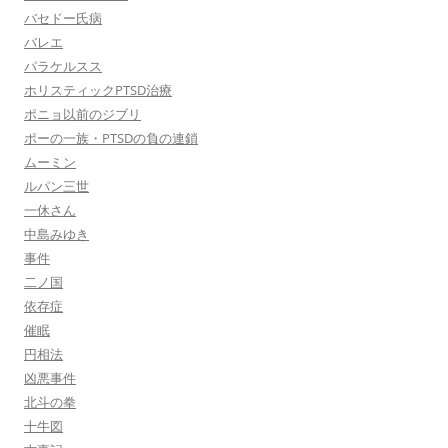
バセドー氏病
バレエ
パラケルスス
ホリスティックPTSD治療
ポニョ以前のジブリ
ポーの一族・PTSDの負の連鎖
ムーミン
ルパン三世
一休さん
中島みゆき
事件
二ノ国
依存症
催眠
円相法
凶悪事件
北斗の拳
十牛図