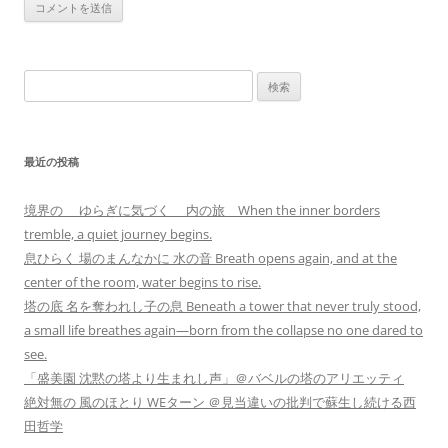
検
索:
最近の投稿
境界の ゆらぎに気づく 内の旅 When the inner borders
tremble, a quiet journey begins.
息ひらく 場のまんなかに 水の音 Breath opens again, and at the
center of the room, water begins to rise.
塔の底 名を奪われし子の息 Beneath a tower that never truly stood,
a small life breathes again—born from the collapse no one dared to
see.
「盛美園 沈黙の塔より生まれし声」＠バベルの塔のアリエッティ
絶対無の 風のほとり WEターン ＠見当違いの批判で蘇生し続ける西
田哲学