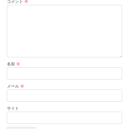
コメント
※
ョ
ン
名前
※
メール
※
サイト