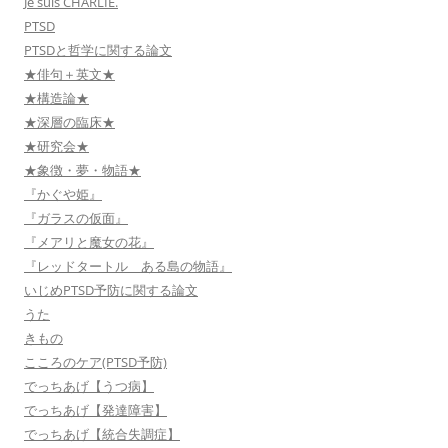
Je suis CHARLIE.
PTSD
PTSDと哲学に関する論文
★俳句＋英文★
★構造論★
★深層の臨床★
★研究会★
★象徴・夢・物語★
『かぐや姫』
『ガラスの仮面』
『メアリと魔女の花』
『レッドタートル ある島の物語』
いじめPTSD予防に関する論文
うた
きもの
こころのケア(PTSD予防)
でっちあげ【うつ病】
でっちあげ【発達障害】
でっちあげ【統合失調症】