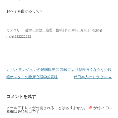
おへそも曲がるって？！
カテゴリー:
哲学・宗教・倫理
| 投稿日:
2010年5月4日
|
投稿者:
nishii222222222
投
←
ペ・ヨンジュンの韓国観光広
加齢により我慢強くならない現
稿
報ポスターの臨床心理学的意味
代日本人のトラウマ
→
ナ
ビ
コメントを残す
ゲ
ー
メールアドレスが公開されることはありません。
※
が付いてい
る欄は必須項目です
シ