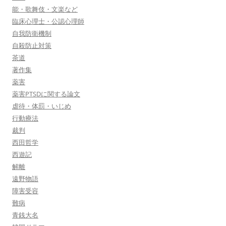
能・歌舞伎・文楽など
臨床心理士・公認心理師
自我防衛機制
自殺防止対策
茶道
著作集
薬害
薬害PTSDに関する論文
虐待・体罰・いじめ
行動療法
裁判
西田哲学
西遊記
解離
遠野物語
障害受容
難病
青銭大名