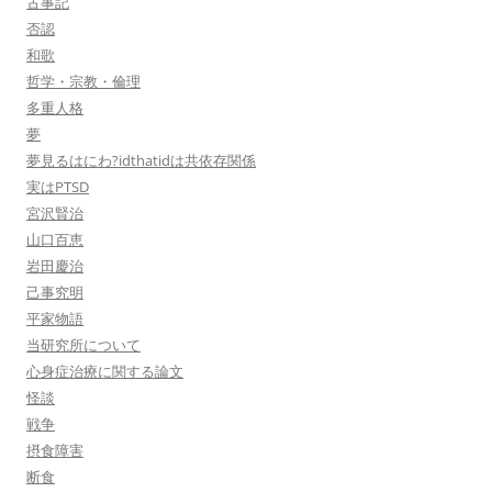
古事記
否認
和歌
哲学・宗教・倫理
多重人格
夢
夢見るはにわ?idthatidは共依存関係
実はPTSD
宮沢賢治
山口百恵
岩田慶治
己事究明
平家物語
当研究所について
心身症治療に関する論文
怪談
戦争
摂食障害
断食