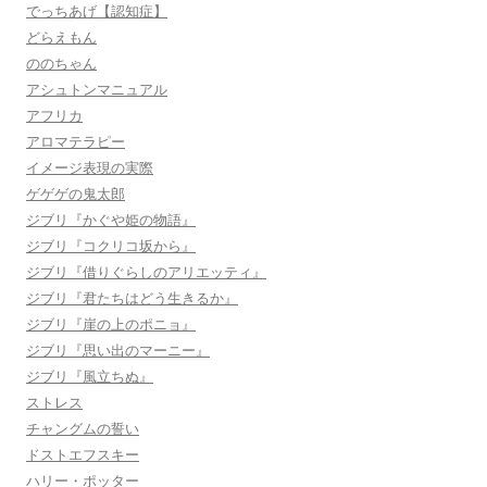
でっちあげ【認知症】
どらえもん
ののちゃん
アシュトンマニュアル
アフリカ
アロマテラピー
イメージ表現の実際
ゲゲゲの鬼太郎
ジブリ『かぐや姫の物語』
ジブリ『コクリコ坂から』
ジブリ『借りぐらしのアリエッティ』
ジブリ『君たちはどう生きるか』
ジブリ『崖の上のポニョ』
ジブリ『思い出のマーニー』
ジブリ『風立ちぬ』
ストレス
チャングムの誓い
ドストエフスキー
ハリー・ポッター