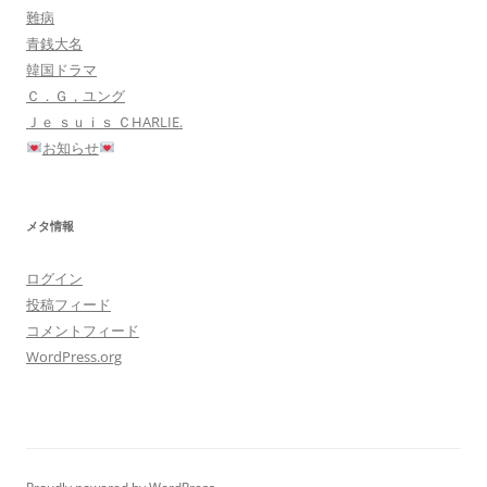
難病
青銭大名
韓国ドラマ
Ｃ．Ｇ，ユング
Ｊｅ ｓｕｉｓ ＣHARLIE.
お知らせ
メタ情報
ログイン
投稿フィード
コメントフィード
WordPress.org