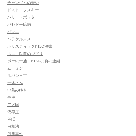
チャングムの誓い
ドストエフスキー
ハリー・ポッター
バセドー氏病
バレエ
パラケルスス
ホリスティックPTSD治療
ポニョ以前のジブリ
ポーの一族・PTSDの負の連鎖
ムーミン
ルパン三世
一休さん
中島みゆき
事件
二ノ国
依存症
催眠
円相法
凶悪事件