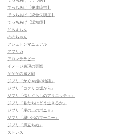
でっちあげ【うつ病】
でっちあげ【発達障害】
でっちあげ【統合失調症】
でっちあげ【認知症】
どらえもん
ののちゃん
アシュトンマニュアル
アフリカ
アロマテラピー
イメージ表現の実際
ゲゲゲの鬼太郎
ジブリ『かぐや姫の物語』
ジブリ『コクリコ坂から』
ジブリ『借りぐらしのアリエッティ』
ジブリ『君たちはどう生きるか』
ジブリ『崖の上のポニョ』
ジブリ『思い出のマーニー』
ジブリ『風立ちぬ』
ストレス