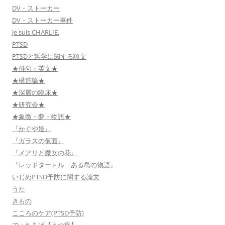
DV・ストーカー
DV・ストーカー事件
Je suis CHARLIE.
PTSD
PTSDと哲学に関する論文
★俳句＋英文★
★構造論★
★深層の臨床★
★研究会★
★象徴・夢・物語★
『かぐや姫』
『ガラスの仮面』
『メアリと魔女の花』
『レッドタートル ある島の物語』
いじめPTSD予防に関する論文
うた
きもの
こころのケア(PTSD予防)