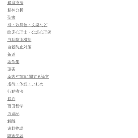
箱庭療法
精神分析
聖書
能・歌舞伎・文楽など
臨床心理士・公認心理師
自我防衛機制
自殺防止対策
茶道
著作集
薬害
薬害PTSDに関する論文
虐待・体罰・いじめ
行動療法
裁判
西田哲学
西遊記
解離
遠野物語
障害受容