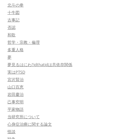
北斗の拳
十牛図
古事記
否認
和歌
哲学・宗教・倫理
多重人格
夢
夢見るはにわ?idthatidは共依存関係
実はPTSD
宮沢賢治
山口百恵
岩田慶治
己事究明
平家物語
当研究所について
心身症治療に関する論文
怪談