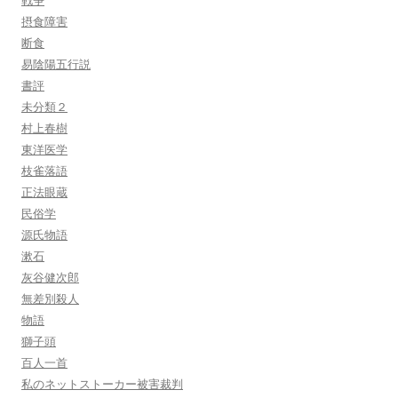
戦争
摂食障害
断食
易陰陽五行説
書評
未分類２
村上春樹
東洋医学
枝雀落語
正法眼蔵
民俗学
源氏物語
漱石
灰谷健次郎
無差別殺人
物語
獅子頭
百人一首
私のネットストーカー被害裁判