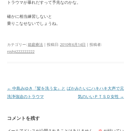
トラウマが暴れだすって予兆なのかな。
確かに相当練習しないと
乗りこなせないでしょうね。
カテゴリー:
箱庭療法
| 投稿日:
2010年6月14日
|
投稿者:
nishii222222222
投
←
中島みゆき『髪を洗う女』と
ばかみたいにハキハキ大声で元
稿
洗浄強迫のトラウマ
気のいいＰＴＳＤ女性
→
ナ
ビ
コメントを残す
ゲ
ー
メールアドレスが公開されることはありません。
※
が付いてい