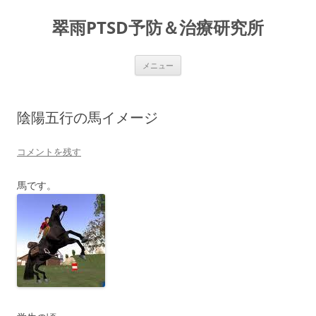
コ
ン
翠雨PTSD予防＆治療研究所
テ
ン
ツ
へ
ス
メニュー
キ
ッ
プ
陰陽五行の馬イメージ
コメントを残す
馬です。