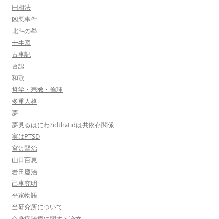
円相法
凶悪事件
北斗の拳
十牛図
古事記
否認
和歌
哲学・宗教・倫理
多重人格
夢
夢見るはにわ?idthatidは共依存関係
実はPTSD
宮沢賢治
山口百恵
岩田慶治
己事究明
平家物語
当研究所について
心身症治療に関する論文