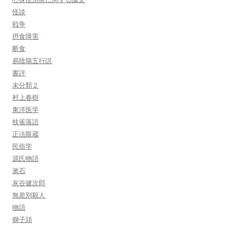
怪談
戦争
摂食障害
断食
易陰陽五行説
書評
未分類２
村上春樹
東洋医学
枝雀落語
正法眼蔵
民俗学
源氏物語
漱石
灰谷健次郎
無差別殺人
物語
獅子頭