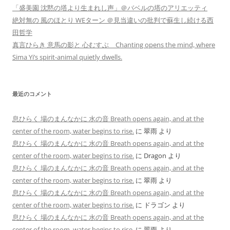
「盛美園 沈黙の塔より生まれし声」＠バベルの塔のアリエッティ
絶対無の 風のほとり WEターン ＠見当違いの批判で蘇生し続ける西
田哲学
真言ひらき 意馬の影と 心むすぶ Chanting opens the mind, where
Sima Yi’s spirit-animal quietly dwells.
最近のコメント
息ひらく 場のまんなかに 水の音 Breath opens again, and at the
center of the room, water begins to rise.
に
翠雨
より
息ひらく 場のまんなかに 水の音 Breath opens again, and at the
center of the room, water begins to rise.
に
Dragon
より
息ひらく 場のまんなかに 水の音 Breath opens again, and at the
center of the room, water begins to rise.
に
翠雨
より
息ひらく 場のまんなかに 水の音 Breath opens again, and at the
center of the room, water begins to rise.
に
ドラゴン
より
息ひらく 場のまんなかに 水の音 Breath opens again, and at the
center of the room, water begins to rise.
に
翠雨
より