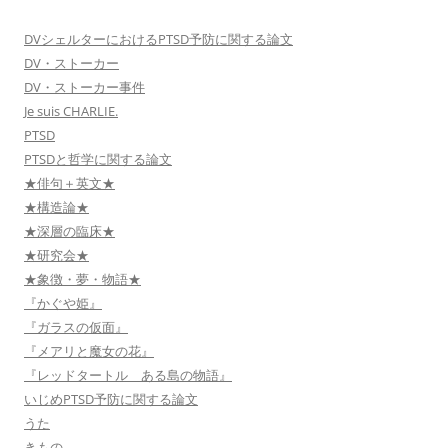
DVシェルターにおけるPTSD予防に関する論文
DV・ストーカー
DV・ストーカー事件
Je suis CHARLIE.
PTSD
PTSDと哲学に関する論文
★俳句＋英文★
★構造論★
★深層の臨床★
★研究会★
★象徴・夢・物語★
『かぐや姫』
『ガラスの仮面』
『メアリと魔女の花』
『レッドタートル ある島の物語』
いじめPTSD予防に関する論文
うた
きもの