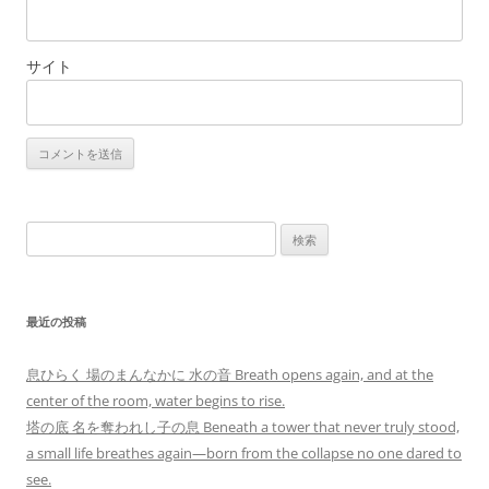
サイト
検
索:
最近の投稿
息ひらく 場のまんなかに 水の音 Breath opens again, and at the
center of the room, water begins to rise.
塔の底 名を奪われし子の息 Beneath a tower that never truly stood,
a small life breathes again—born from the collapse no one dared to
see.