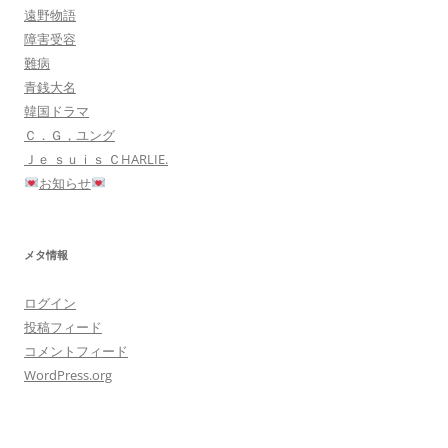
遠野物語
障害受容
難病
青銭大名
韓国ドラマ
Ｃ．Ｇ，ユング
Ｊｅ ｓｕｉｓ ＣHARLIE.
お知らせ
メタ情報
ログイン
投稿フィード
コメントフィード
WordPress.org