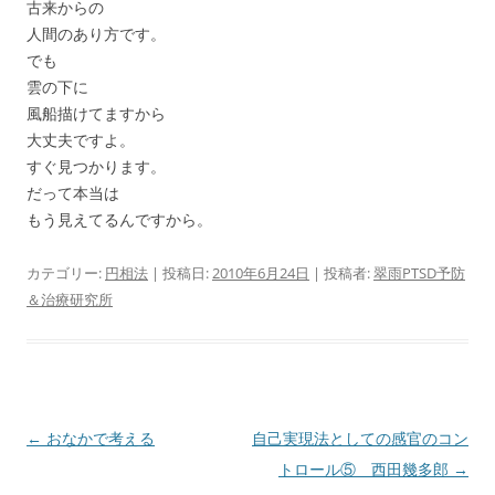
古来からの
人間のあり方です。
でも
雲の下に
風船描けてますから
大丈夫ですよ。
すぐ見つかります。
だって本当は
もう見えてるんですから。
カテゴリー:
円相法
| 投稿日:
2010年6月24日
|
投稿者:
翠雨PTSD予防
＆治療研究所
投
←
おなかで考える
自己実現法としての感官のコン
稿
トロール⑤ 西田幾多郎
→