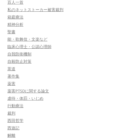
百人一首
私のネットストーカー被害裁判
箱庭療法
精神分析
聖書
能・歌舞伎・文楽など
臨床心理士・公認心理師
自我防衛機制
自殺防止対策
茶道
著作集
薬害
薬害PTSDに関する論文
虐待・体罰・いじめ
行動療法
裁判
西田哲学
西遊記
解離