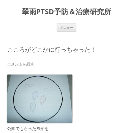
コ
ン
翠雨PTSD予防＆治療研究所
テ
ン
ツ
へ
ス
メニュー
キ
ッ
プ
こころがどこかに行っちゃった！
コメントを残す
公園でもらった風船を