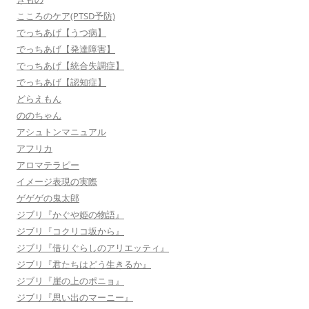
こころのケア(PTSD予防)
でっちあげ【うつ病】
でっちあげ【発達障害】
でっちあげ【統合失調症】
でっちあげ【認知症】
どらえもん
ののちゃん
アシュトンマニュアル
アフリカ
アロマテラピー
イメージ表現の実際
ゲゲゲの鬼太郎
ジブリ『かぐや姫の物語』
ジブリ『コクリコ坂から』
ジブリ『借りぐらしのアリエッティ』
ジブリ『君たちはどう生きるか』
ジブリ『崖の上のポニョ』
ジブリ『思い出のマーニー』