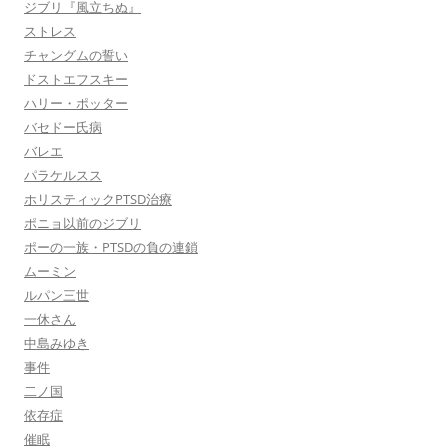
ジブリ『風立ちぬ』
ストレス
チャングムの誓い
ドストエフスキー
ハリー・ポッター
バセドー氏病
バレエ
パラケルスス
ホリスティックPTSD治療
ポニョ以前のジブリ
ポーの一族・PTSDの負の連鎖
ムーミン
ルパン三世
一休さん
中島みゆき
事件
二ノ国
依存症
催眠