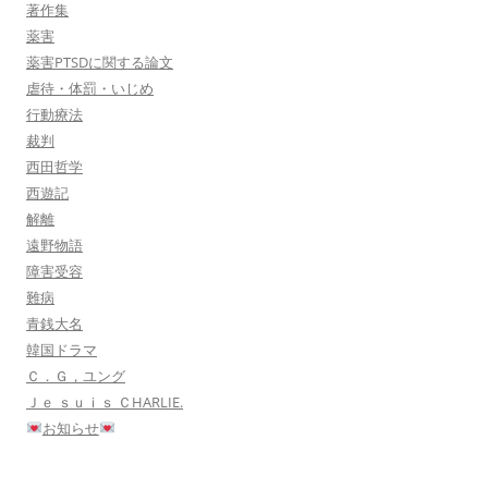
著作集
薬害
薬害PTSDに関する論文
虐待・体罰・いじめ
行動療法
裁判
西田哲学
西遊記
解離
遠野物語
障害受容
難病
青銭大名
韓国ドラマ
Ｃ．Ｇ，ユング
Ｊｅ ｓｕｉｓ ＣHARLIE.
お知らせ