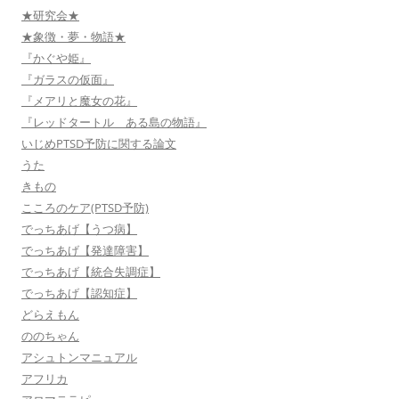
★研究会★
★象徴・夢・物語★
『かぐや姫』
『ガラスの仮面』
『メアリと魔女の花』
『レッドタートル ある島の物語』
いじめPTSD予防に関する論文
うた
きもの
こころのケア(PTSD予防)
でっちあげ【うつ病】
でっちあげ【発達障害】
でっちあげ【統合失調症】
でっちあげ【認知症】
どらえもん
ののちゃん
アシュトンマニュアル
アフリカ