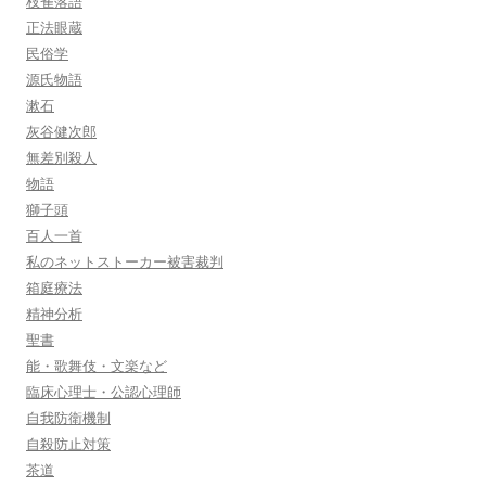
枝雀落語
正法眼蔵
民俗学
源氏物語
漱石
灰谷健次郎
無差別殺人
物語
獅子頭
百人一首
私のネットストーカー被害裁判
箱庭療法
精神分析
聖書
能・歌舞伎・文楽など
臨床心理士・公認心理師
自我防衛機制
自殺防止対策
茶道