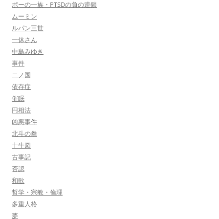
ポーの一族・PTSDの負の連鎖
ムーミン
ルパン三世
一休さん
中島みゆき
事件
二ノ国
依存症
催眠
円相法
凶悪事件
北斗の拳
十牛図
古事記
否認
和歌
哲学・宗教・倫理
多重人格
夢