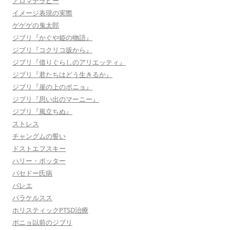
アロマテラピー
イメージ表現の実際
ゲゲゲの鬼太郎
ジブリ『かぐや姫の物語』
ジブリ『コクリコ坂から』
ジブリ『借りぐらしのアリエッティ』
ジブリ『君たちはどう生きるか』
ジブリ『崖の上のポニョ』
ジブリ『思い出のマーニー』
ジブリ『風立ちぬ』
ストレス
チャングムの誓い
ドストエフスキー
ハリー・ポッター
バセドー氏病
バレエ
パラケルスス
ホリスティックPTSD治療
ポニョ以前のジブリ