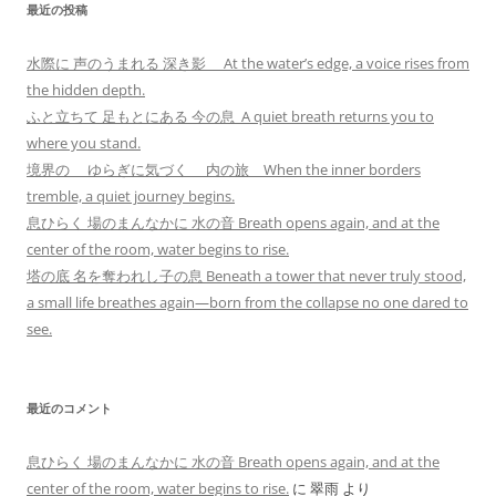
最近の投稿
水際に 声のうまれる 深き影 At the water’s edge, a voice rises from
the hidden depth.
ふと立ちて 足もとにある 今の息 A quiet breath returns you to
where you stand.
境界の ゆらぎに気づく 内の旅 When the inner borders
tremble, a quiet journey begins.
息ひらく 場のまんなかに 水の音 Breath opens again, and at the
center of the room, water begins to rise.
塔の底 名を奪われし子の息 Beneath a tower that never truly stood,
a small life breathes again—born from the collapse no one dared to
see.
最近のコメント
息ひらく 場のまんなかに 水の音 Breath opens again, and at the
center of the room, water begins to rise.
に
翠雨
より