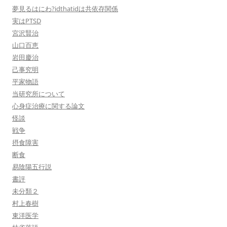
夢見るはにわ?idthatidは共依存関係
実はPTSD
宮沢賢治
山口百恵
岩田慶治
己事究明
平家物語
当研究所について
心身症治療に関する論文
怪談
戦争
摂食障害
断食
易陰陽五行説
書評
未分類２
村上春樹
東洋医学