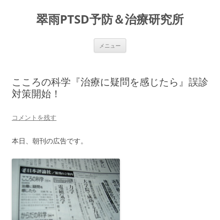
コ
ン
翠雨PTSD予防＆治療研究所
テ
ン
ツ
へ
ス
メニュー
キ
ッ
プ
こころの科学『治療に疑問を感じたら』誤診
対策開始！
コメントを残す
本日、朝刊の広告です。