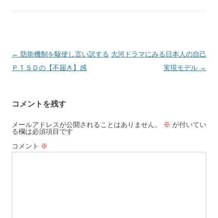
投
←
防衛機制を駆使し言い訳する
大河ドラマにみる日本人の自己
稿
ＰＴＳＤの【不届き】感
実現モデル
→
ナ
ビ
コメントを残す
ゲ
ー
メールアドレスが公開されることはありません。
※
が付いてい
る欄は必須項目です
シ
コメント
※
ョ
ン