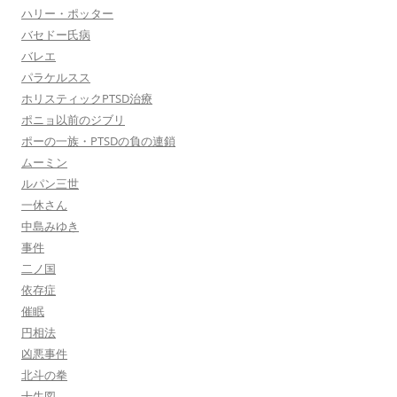
ハリー・ポッター
バセドー氏病
バレエ
パラケルスス
ホリスティックPTSD治療
ポニョ以前のジブリ
ポーの一族・PTSDの負の連鎖
ムーミン
ルパン三世
一休さん
中島みゆき
事件
二ノ国
依存症
催眠
円相法
凶悪事件
北斗の拳
十牛図