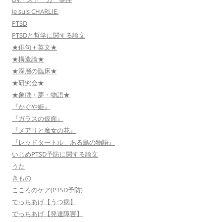
Je suis CHARLIE.
PTSD
PTSDと哲学に関する論文
★俳句＋英文★
★構造論★
★深層の臨床★
★研究会★
★象徴・夢・物語★
『かぐや姫』
『ガラスの仮面』
『メアリと魔女の花』
『レッドタートル ある島の物語』
いじめPTSD予防に関する論文
うた
きもの
こころのケア(PTSD予防)
でっちあげ【うつ病】
でっちあげ【発達障害】