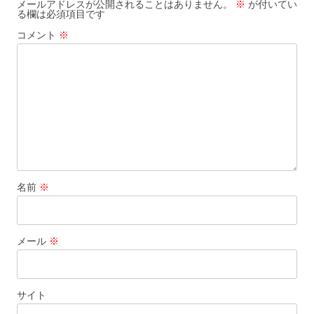
ー
メールアドレスが公開されることはありません。
※
が付いてい
る欄は必須項目です
シ
コメント
※
ョ
ン
名前
※
メール
※
サイト