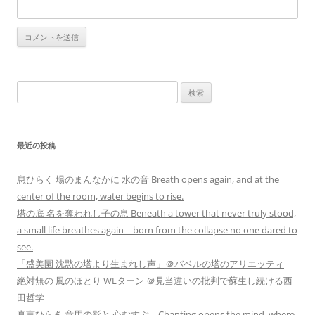
検
索:
最近の投稿
息ひらく 場のまんなかに 水の音 Breath opens again, and at the
center of the room, water begins to rise.
塔の底 名を奪われし子の息 Beneath a tower that never truly stood,
a small life breathes again—born from the collapse no one dared to
see.
「盛美園 沈黙の塔より生まれし声」＠バベルの塔のアリエッティ
絶対無の 風のほとり WEターン ＠見当違いの批判で蘇生し続ける西
田哲学
真言ひらき 意馬の影と 心むすぶ Chanting opens the mind, where