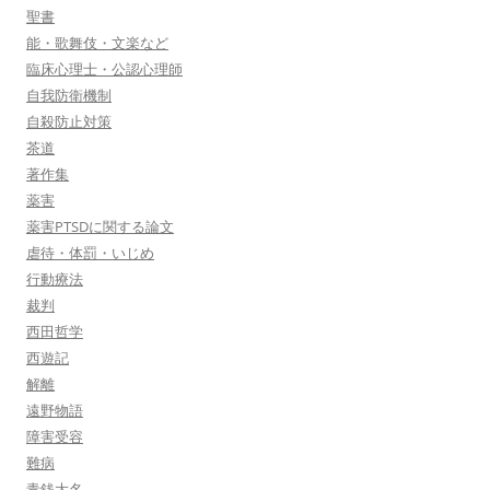
聖書
能・歌舞伎・文楽など
臨床心理士・公認心理師
自我防衛機制
自殺防止対策
茶道
著作集
薬害
薬害PTSDに関する論文
虐待・体罰・いじめ
行動療法
裁判
西田哲学
西遊記
解離
遠野物語
障害受容
難病
青銭大名