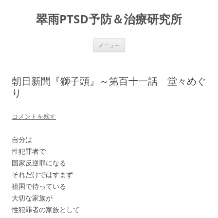
コ
ン
翠雨PTSD予防＆治療研究所
テ
ン
ツ
へ
ス
メニュー
キ
ッ
プ
朝日新聞『獅子頭』～第百十一話 堂々めぐ
り
コメントを残す
自分は
性犯罪者で
国家反逆罪になる
それだけではすまず
祖国で待っている
大切な家族が
性犯罪者の家族として