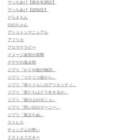
でっちあげ【統合失調症】
でっちあげ【認知症】
どらえもん
ののちゃん
アシュトンマニュアル
アフリカ
アロマテラピー
イメージ表現の実際
ゲゲゲの鬼太郎
ジブリ『かぐや姫の物語』
ジブリ『コクリコ坂から』
ジブリ『借りぐらしのアリエッティ』
ジブリ『君たちはどう生きるか』
ジブリ『崖の上のポニョ』
ジブリ『思い出のマーニー』
ジブリ『風立ちぬ』
ストレス
チャングムの誓い
ドストエフスキー