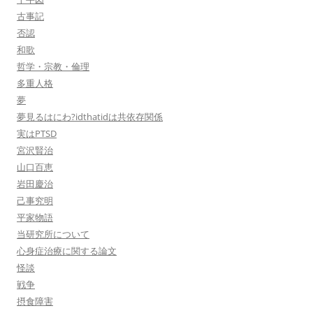
古事記
否認
和歌
哲学・宗教・倫理
多重人格
夢
夢見るはにわ?idthatidは共依存関係
実はPTSD
宮沢賢治
山口百恵
岩田慶治
己事究明
平家物語
当研究所について
心身症治療に関する論文
怪談
戦争
摂食障害