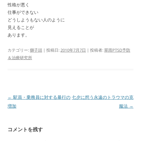
性格が悪く
仕事ができない
どうしようもない人のように
見えることが
あります。
カテゴリー:
獅子頭
| 投稿日:
2010年7月7日
|
投稿者:
翠雨PTSD予防
＆治療研究所
投
←
駅員・乗務員に対する暴行の
七夕に想う永遠のトラウマの克
稿
増加
服法
→
ナ
ビ
コメントを残す
ゲ