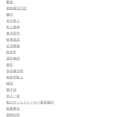
断食
易陰陽五行説
書評
未分類２
村上春樹
東洋医学
枝雀落語
正法眼蔵
民俗学
源氏物語
漱石
灰谷健次郎
無差別殺人
物語
獅子頭
百人一首
私のネットストーカー被害裁判
箱庭療法
精神分析