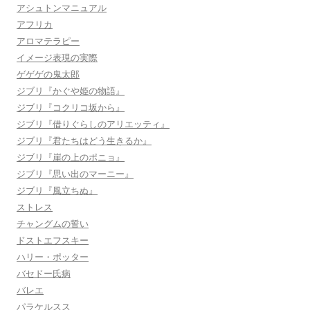
アシュトンマニュアル
アフリカ
アロマテラピー
イメージ表現の実際
ゲゲゲの鬼太郎
ジブリ『かぐや姫の物語』
ジブリ『コクリコ坂から』
ジブリ『借りぐらしのアリエッティ』
ジブリ『君たちはどう生きるか』
ジブリ『崖の上のポニョ』
ジブリ『思い出のマーニー』
ジブリ『風立ちぬ』
ストレス
チャングムの誓い
ドストエフスキー
ハリー・ポッター
バセドー氏病
バレエ
パラケルスス