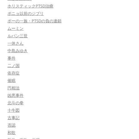
ホリスティックPTSD治療
ポニョ以前のジブリ
ポーの一族・PTSDの負の連鎖
ムーミン
ルパン三世
一休さん
中島みゆき
事件
二ノ国
依存症
催眠
円相法
凶悪事件
北斗の拳
十牛図
古事記
否認
和歌