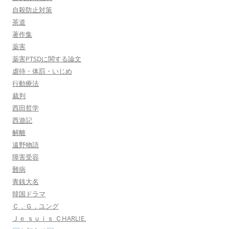
自殺防止対策
茶道
著作集
薬害
薬害PTSDに関する論文
虐待・体罰・いじめ
行動療法
裁判
西田哲学
西遊記
解離
遠野物語
障害受容
難病
青銭大名
韓国ドラマ
Ｃ．Ｇ，ユング
Ｊｅ ｓｕｉｓ ＣHARLIE.