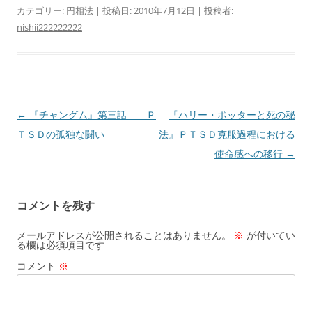
カテゴリー:
円相法
| 投稿日:
2010年7月12日
|
投稿者:
nishii222222222
投
←
『チャングム』第三話 Ｐ
『ハリー・ポッターと死の秘
稿
ＴＳＤの孤独な闘い
法』ＰＴＳＤ克服過程における
ナ
使命感への移行
→
ビ
ゲ
コメントを残す
ー
シ
メールアドレスが公開されることはありません。
※
が付いてい
る欄は必須項目です
ョ
コメント
※
ン