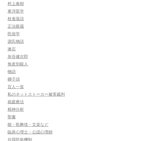
村上春樹
東洋医学
枝雀落語
正法眼蔵
民俗学
源氏物語
漱石
灰谷健次郎
無差別殺人
物語
獅子頭
百人一首
私のネットストーカー被害裁判
箱庭療法
精神分析
聖書
能・歌舞伎・文楽など
臨床心理士・公認心理師
自我防衛機制