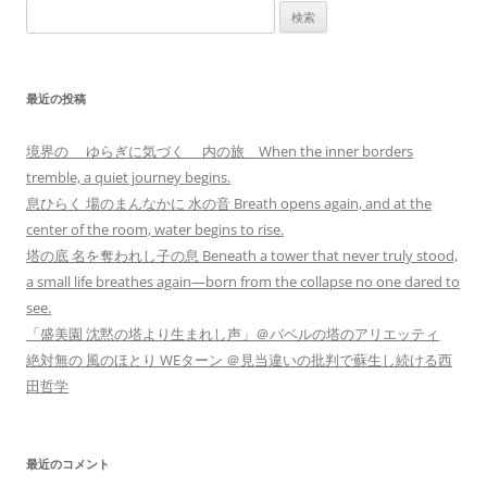
検
索:
最近の投稿
境界の ゆらぎに気づく 内の旅 When the inner borders
tremble, a quiet journey begins.
息ひらく 場のまんなかに 水の音 Breath opens again, and at the
center of the room, water begins to rise.
塔の底 名を奪われし子の息 Beneath a tower that never truly stood,
a small life breathes again—born from the collapse no one dared to
see.
「盛美園 沈黙の塔より生まれし声」＠バベルの塔のアリエッティ
絶対無の 風のほとり WEターン ＠見当違いの批判で蘇生し続ける西
田哲学
最近のコメント