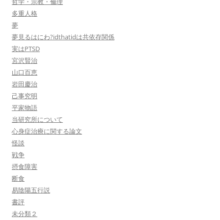
哲学・宗教・倫理
多重人格
夢
夢見るはにわ?idthatidは共依存関係
実はPTSD
宮沢賢治
山口百恵
岩田慶治
己事究明
平家物語
当研究所について
心身症治療に関する論文
怪談
戦争
摂食障害
断食
易陰陽五行説
書評
未分類２