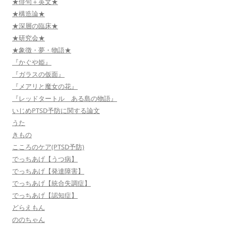
★俳句＋英文★
★構造論★
★深層の臨床★
★研究会★
★象徴・夢・物語★
『かぐや姫』
『ガラスの仮面』
『メアリと魔女の花』
『レッドタートル ある島の物語』
いじめPTSD予防に関する論文
うた
きもの
こころのケア(PTSD予防)
でっちあげ【うつ病】
でっちあげ【発達障害】
でっちあげ【統合失調症】
でっちあげ【認知症】
どらえもん
ののちゃん