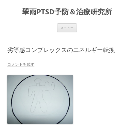
コ
ン
翠雨PTSD予防＆治療研究所
テ
ン
ツ
へ
ス
メニュー
キ
ッ
プ
劣等感コンプレックスのエネルギー転換
コメントを残す