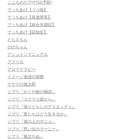
こころのケア(PTSD予防)
でっちあげ【うつ病】
でっちあげ【発達障害】
でっちあげ【統合失調症】
でっちあげ【認知症】
どらえもん
ののちゃん
アシュトンマニュアル
アフリカ
アロマテラピー
イメージ表現の実際
ゲゲゲの鬼太郎
ジブリ『かぐや姫の物語』
ジブリ『コクリコ坂から』
ジブリ『借りぐらしのアリエッティ』
ジブリ『君たちはどう生きるか』
ジブリ『崖の上のポニョ』
ジブリ『思い出のマーニー』
ジブリ『風立ちぬ』