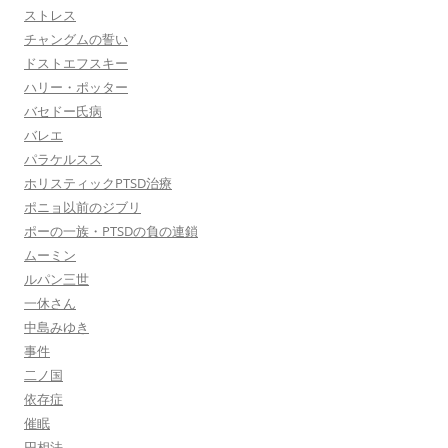
ストレス
チャングムの誓い
ドストエフスキー
ハリー・ポッター
バセドー氏病
バレエ
パラケルスス
ホリスティックPTSD治療
ポニョ以前のジブリ
ポーの一族・PTSDの負の連鎖
ムーミン
ルパン三世
一休さん
中島みゆき
事件
二ノ国
依存症
催眠
円相法