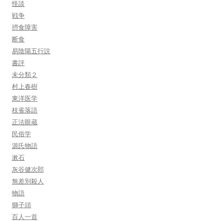
怪談
戦争
摂食障害
断食
易陰陽五行説
書評
未分類２
村上春樹
東洋医学
枝雀落語
正法眼蔵
民俗学
源氏物語
漱石
灰谷健次郎
無差別殺人
物語
獅子頭
百人一首