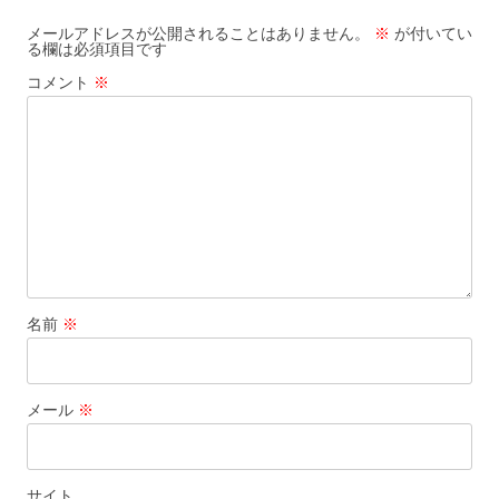
ー
メールアドレスが公開されることはありません。
※
が付いてい
る欄は必須項目です
シ
コメント
※
ョ
ン
名前
※
メール
※
サイト