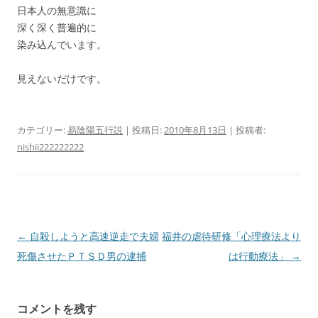
日本人の無意識に
深く深く普遍的に
染み込んでいます。
見えないだけです。
カテゴリー:
易陰陽五行説
| 投稿日:
2010年8月13日
|
投稿者:
nishii222222222
投
←
自殺しようと高速逆走で夫婦
福井の虐待研修「心理療法より
稿
死傷させたＰＴＳＤ男の逮捕
は行動療法」
→
ナ
ビ
コメントを残す
ゲ