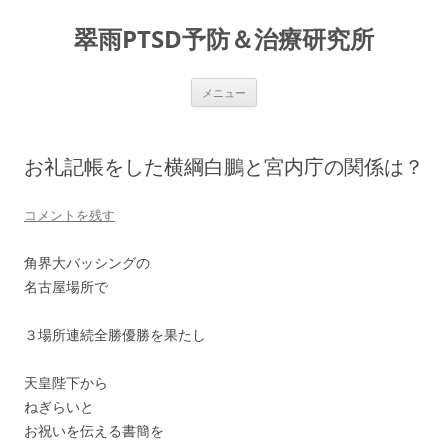
コ
ン
翠雨PTSD予防＆治療研究所
テ
ン
ツ
へ
ス
メニュー
キ
ッ
プ
お礼記帳をした横綱白鵬と宮内庁の関係は？
コメントを残す
角界大バッシングの
名古屋場所で
３場所連続全勝優勝を果たし
天皇陛下から
ねぎらいと
お祝いを伝える書簡を