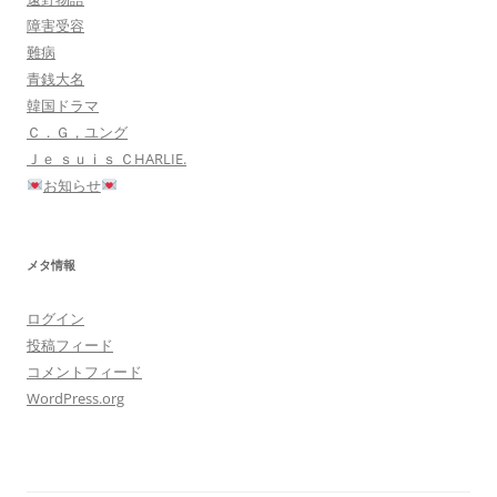
障害受容
難病
青銭大名
韓国ドラマ
Ｃ．Ｇ，ユング
Ｊｅ ｓｕｉｓ ＣHARLIE.
お知らせ
メタ情報
ログイン
投稿フィード
コメントフィード
WordPress.org