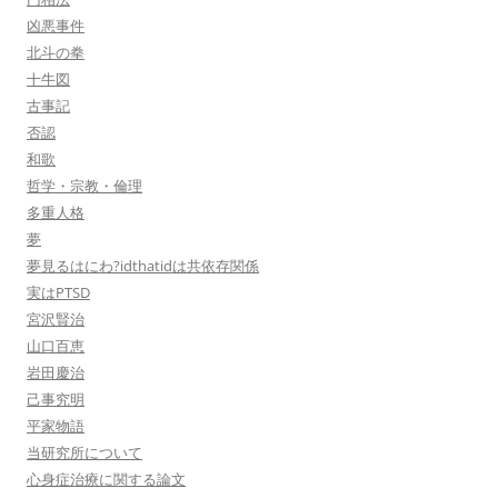
凶悪事件
北斗の拳
十牛図
古事記
否認
和歌
哲学・宗教・倫理
多重人格
夢
夢見るはにわ?idthatidは共依存関係
実はPTSD
宮沢賢治
山口百恵
岩田慶治
己事究明
平家物語
当研究所について
心身症治療に関する論文