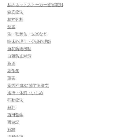
私のネットストーカー被害裁判
箱庭療法
精神分析
聖書
能・歌舞伎・文楽など
臨床心理士・公認心理師
自我防衛機制
自殺防止対策
茶道
著作集
薬害
薬害PTSDに関する論文
虐待・体罰・いじめ
行動療法
裁判
西田哲学
西遊記
解離
遠野物語