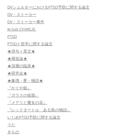
DVシェルターにおけるPTSD予防に関する論文
DV・ストーカー
DV・ストーカー事件
Je suis CHARLIE.
PTSD
PTSDと哲学に関する論文
★俳句＋英文★
★構造論★
★深層の臨床★
★研究会★
★象徴・夢・物語★
『かぐや姫』
『ガラスの仮面』
『メアリと魔女の花』
『レッドタートル ある島の物語』
いじめPTSD予防に関する論文
うた
きもの