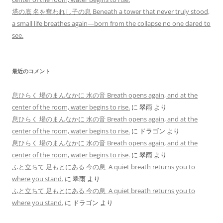
塔の底 名を奪われし子の息 Beneath a tower that never truly stood,
a small life breathes again—born from the collapse no one dared to
see.
最近のコメント
息ひらく 場のまんなかに 水の音 Breath opens again, and at the
center of the room, water begins to rise.
に
翠雨
より
息ひらく 場のまんなかに 水の音 Breath opens again, and at the
center of the room, water begins to rise.
に
ドラゴン
より
息ひらく 場のまんなかに 水の音 Breath opens again, and at the
center of the room, water begins to rise.
に
翠雨
より
ふと立ちて 足もとにある 今の息 A quiet breath returns you to
where you stand.
に
翠雨
より
ふと立ちて 足もとにある 今の息 A quiet breath returns you to
where you stand.
に
ドラゴン
より