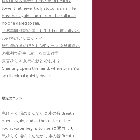
塔の底 名を奪われし子の息 Beneath a
カー
メソッド 訴訟スキル編
り 心理療法とは何か？ 象徴で癒
イコドクターS 先生アメブロ休止
tower that never truly stood, a small life
ラップ訴訟①
ねらわれた闘病記ブログ１ 無断でサ
男子高校生のいじめPTSDによる不
されるPTSD（定価1,000円
）
陰にもネットストーカー
breathes again—born from the collapse
イバーストーカーの手下にされたア
登校とストラテラ等の離脱症状が解
個人情報収集手口】安談サイバー
人の発達障害 ＝ PTSD
no one dared to see.
こころのケアの哲学 古事記に示さ
メーバブログの一事例(定価1,000円)
イコドクターS先生にもサイバー
消した母子合同箱庭療法の一事例(定
トーカー
メソッド 訴訟スキル
「盛美園 沈黙の塔より生まれし声」＠バベ
れた普遍的エビデンス(定価1,000円
ーカーIDTHATIDは何度もスラ
価10,000円)
 スラップ訴訟③
ルの塔のアリエッティ
)
プ訴訟恫喝
ねらわれた闘病記ブログ２ 実名とと
絶対無の 風のほとり WEターン ＠見当違い
れでわかるか大人のADHD
直送】安談サイバーストーカー
ジブリによる拡充法『思い出のマー
もに無断でサイバーストーカーに症
の批判で蘇生し続ける西田哲学
バーストーカーIDTHATID あ
ソッド 訴訟スキル編
ニー』―PTSD性心身症を癒す円相
例報告されたアメーバブログの一事
真言ひらき 意馬の影と 心むすぶ
さまへのストーカー行為
法と『十牛図』の禅的世界―(定価
例(定価1,000円)
Chanting opens the mind, where Sima Yi’s
珍述書】安談サイバーストーカー
ネットストーカーに引用された『最
バーストーカーIDTHATIDが学
1,000円)
spirit-animal quietly dwells.
メソッド 訴訟スキル編
新判例にみるインターネット上の名
サイバーストーカーIDTHATIDが悪
に送った怪文書① 自称解離性同
誉棄損の理論と実務』
発達障害なんかじゃない？！PTSD
用した「ちひろ」の攻撃的で執拗な
性障害「夢見るはにわ」に関する
からの自己実現モデルとしての『崖
ストーカーコメント集(定価1,000円)
偽情報
最近のコメント
の上のポニョ』(定価1,000円
)
サイバーストーカーIDTHATIDが悪
バーストーカーIDTHATIDが学
息ひらく 場のまんなかに 水の音 Breath
自己実現の普遍的モデルとしてのジ
用した「みみタン」恐怖のSNS連続
に送った怪文書② 発達障害児の
opens again, and at the center of the
ブリの『かぐや姫の物語』の象徴性
送信記録(定価1,000円)
「みみタン」に関する虚偽情報
room, water begins to rise.
に
翠雨
より
―華厳経と陰陽五行説の習合―(定価
息ひらく 場のまんなかに 水の音 Breath
サイバーストーカーIDTHATIDが悪
バーストーカーIDTHATIDが学
1,000円)