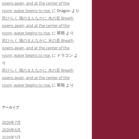
opens again, and at the center of the
用した「ユリナ」の豹変コメント集
に送った怪文書③ 自称身障児の
room, water begins to rise.
に
Dragon
より
(定価1,000円)
「ユリナ」に関する虚偽情報
息ひらく 場のまんなかに 水の音 Breath
サイバーストーカーIDTHATIDが悪
opens again, and at the center of the
バーストーカーIDTHATIDが学
用した「夢見るはにわ」のゴロツキ
room, water begins to rise.
に
翠雨
より
に送った怪文書④ PTSDと診断
コメント集(定価1,000円)
息ひらく 場のまんなかに 水の音 Breath
れた薬学部学生「ちひろ」に関す
opens again, and at the center of the
虚偽情報
サイバーストーカーとSNS連続送信
room, water begins to rise.
に
ドラゴン
よ
―複数の名前をつかった多重人格性
バーストーカーIDTHATIDが学
り
ゴロツキコメントの一事例(定価
に送った怪文書⑤ 「臨床心理学
息ひらく 場のまんなかに 水の音 Breath
1,000円)
たち」に関しての虚偽情報
opens again, and at the center of the
room, water begins to rise.
に
翠雨
より
バーストーカーIDTHATIDに名
しで奇襲威迫されブログ凍結のく
先生
アーカイブ
イバーストーカーIT攻略の一事例
2026年7月
多重人格性と依存症が顕著な
2026年6月
TSDとの気づきからゲーム・オー
2026年5月
ーまで―