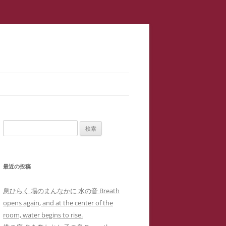
スラップ訴訟】速報
サロン１
検
二重起訴】安談サイバーストーカ
索:
メソッド 訴訟スキル編 ス
ップ訴訟④
最近の投稿
集団訴訟】安談サイバーストーカ
メソッド 訴訟スキル編 ス
ジブリ『思い出のマーニー』４回の
息ひらく 場のまんなかに 水の音 Breath
職場に訴状送達」サイバーストー
ップ訴訟②
母子合同箱庭療法で治癒した中3女
opens again, and at the center of the
ー「濫訴」による業務妨害の嫌が
子生徒のいじめPTSDによる難治性
room, water begins to rise.
提訴取り下げ】安談サイバースト
せから解雇まで
『借りぐらしのアリエッティ』よ
喘息の一事例(定価1,0000円)