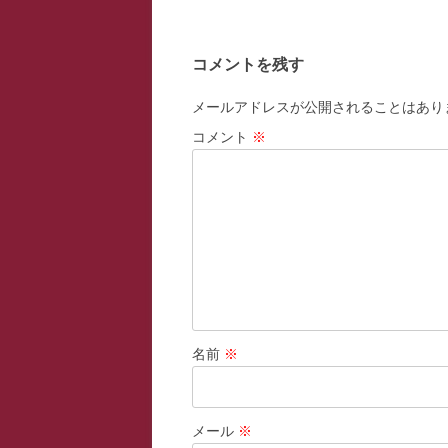
ナ
ビ
コメントを残す
ゲ
ー
メールアドレスが公開されることはあり
シ
コメント
※
ョ
ン
名前
※
メール
※