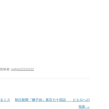
サ
護
サ
活
サ
抄
闘
り
投稿者:
nishii222222222
偽
サ
ID
か
るミス
朝日新聞『獅子頭』第百七十四話 ピエロへの
投影
→