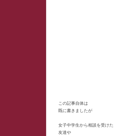
スー
寺子
寺子
寺子
駆け
駆け
駆け
この記事自体は
既に書きましたが
女子中学生から相談を受けた
友達や