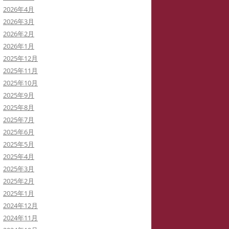
2026年4月
イバーストーカーと訴訟代理人弁
2026年3月
士
2026年2月
2026年1月
イバーストーカーによる私の学会
2025年12月
動の妨害
2025年11月
2025年10月
イバーストーカーの虚言癖
2025年9月
2025年8月
録集を巡って
2025年7月
病ブログを書いていた「駅弁祭
2025年6月
」さんは知らないうちに実名の虚
2025年5月
症例に仕立てられた！
2025年4月
2025年3月
イバーストーカー
「警察がIPアドレスを公表してい
2025年2月
THATID(TLROS)は訴訟中でも嘘ば
る」と大嘘つきの安談サイバースト
2025年1月
り書き込みます。
ーカーIDTHATID
2024年12月
2024年11月