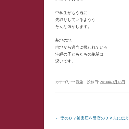
中学生がもう既に
先取りしているような
そんな気がします。
基地の地
内地から適当に扱われている
沖縄の子どもたちの絶望は
深いです。
カテゴリー:
戦争
| 投稿日:
2010年9月18日
|
投
←
妻のＤＶ被害届を警官のＤＶ夫に伝え
稿