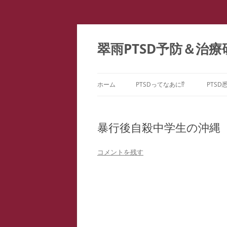
コ
ン
テ
翠雨PTSD予防＆治療
ン
ツ
へ
ス
キ
ッ
ホーム
PTSDってなあに⁉
PTSD
プ
PTSDの百花繚乱
PTS
ー
暴行後自殺中学生の沖縄
こころのケア ＝ PTSD予防
PTS
どうしてPTSDになるの⁉
コメントを残す
PTS
PTS
教育
ファ