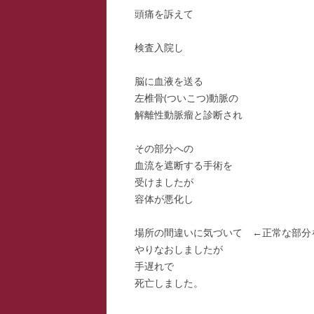
頭痛を訴えて
スー
検査入院し
寺子
寺子
脳に血液を送る
左椎骨(ついこつ)動脈の
寺子
解離性動脈瘤と診断され
駆け
その部分への
血流を遮断する手術を
駆け
受けましたが
駆け
容体が悪化し
場所の間違いに気づいて ←正常な部分
やりなおしましたが
手遅れで
死亡しました。