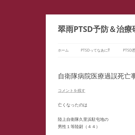
コ
ン
テ
翠雨PTSD予防＆治療
ン
ツ
へ
ス
キ
ッ
ホーム
PTSDってなあに⁉
PTSD
プ
PTSDの百花繚乱
PTS
ー
自衛隊病院医療過誤死亡
こころのケア ＝ PTSD予防
PTS
どうしてPTSDになるの⁉
コメントを残す
PTS
亡くなったのは
PTS
陸上自衛隊久里浜駐屯地の
教育
男性１等陸尉（４４）
ファ