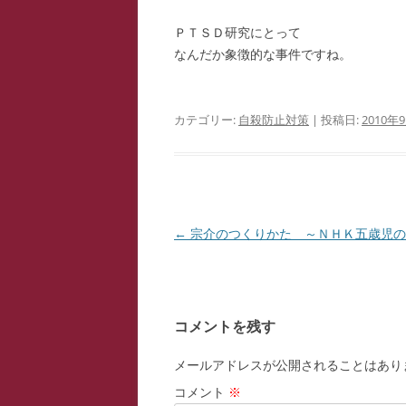
ＰＴＳＤ研究にとって
なんだか象徴的な事件ですね。
カテゴリー:
自殺防止対策
| 投稿日:
2010年
投
←
宗介のつくりかた ～ＮＨＫ五歳児の
稿
ナ
ビ
コメントを残す
ゲ
ー
メールアドレスが公開されることはあり
シ
コメント
※