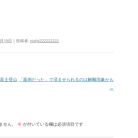
サ
護
サ
活
9月19日
|
投稿者:
nishii222222222
サ
抄
闘
富士登山
「面倒だった」で済ませられるのは解離現象かも
り
→
偽
サ
ID
か
ません。
※
が付いている欄は必須項目です