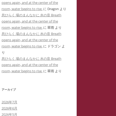
opens again, and at the center of the
用した「ユリナ」の豹変コメント集
に送った怪文書③ 自称身障児の
room, water begins to rise.
に
Dragon
より
(定価1,000円)
「ユリナ」に関する虚偽情報
息ひらく 場のまんなかに 水の音 Breath
サイバーストーカーIDTHATIDが悪
opens again, and at the center of the
バーストーカーIDTHATIDが学
用した「夢見るはにわ」のゴロツキ
room, water begins to rise.
に
翠雨
より
に送った怪文書④ PTSDと診断
コメント集(定価1,000円)
息ひらく 場のまんなかに 水の音 Breath
れた薬学部学生「ちひろ」に関す
opens again, and at the center of the
虚偽情報
サイバーストーカーとSNS連続送信
room, water begins to rise.
に
ドラゴン
よ
―複数の名前をつかった多重人格性
バーストーカーIDTHATIDが学
り
ゴロツキコメントの一事例(定価
に送った怪文書⑤ 「臨床心理学
息ひらく 場のまんなかに 水の音 Breath
1,000円)
たち」に関しての虚偽情報
opens again, and at the center of the
room, water begins to rise.
に
翠雨
より
バーストーカーIDTHATIDに名
しで奇襲威迫されブログ凍結のく
先生
アーカイブ
イバーストーカーIT攻略の一事例
2026年7月
多重人格性と依存症が顕著な
2026年6月
TSDとの気づきからゲーム・オー
2026年5月
ーまで―