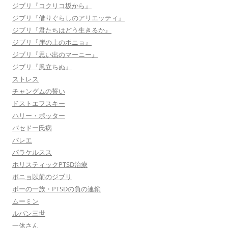
ジブリ『コクリコ坂から』
ジブリ『借りぐらしのアリエッティ』
ジブリ『君たちはどう生きるか』
ジブリ『崖の上のポニョ』
ジブリ『思い出のマーニー』
ジブリ『風立ちぬ』
ストレス
チャングムの誓い
ドストエフスキー
ハリー・ポッター
バセドー氏病
バレエ
パラケルスス
ホリスティックPTSD治療
ポニョ以前のジブリ
ポーの一族・PTSDの負の連鎖
ムーミン
ルパン三世
一休さん