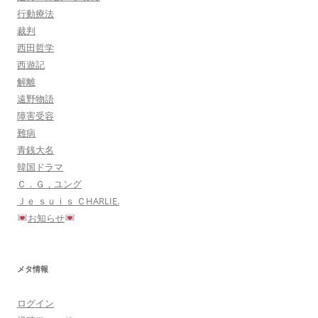
行動療法
裁判
西田哲学
西遊記
解離
遠野物語
障害受容
難病
青銭大名
韓国ドラマ
Ｃ．Ｇ，ユング
Ｊｅ ｓｕｉｓ ＣHARLIE.
お知らせ
メタ情報
ログイン