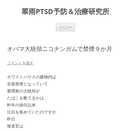
コ
ン
翠雨PTSD予防＆治療研究所
テ
ン
ツ
へ
ス
メニュー
キ
ッ
プ
オバマ大統領ニコチンガムで禁煙９か月
コメントを残す
ホワイトハウスの建物内は
全面禁煙となっていて
愛煙家の大統領が
たばこを断てるかは
昨年の就任以来
注目を集めていたのですが
昨日
報道官は