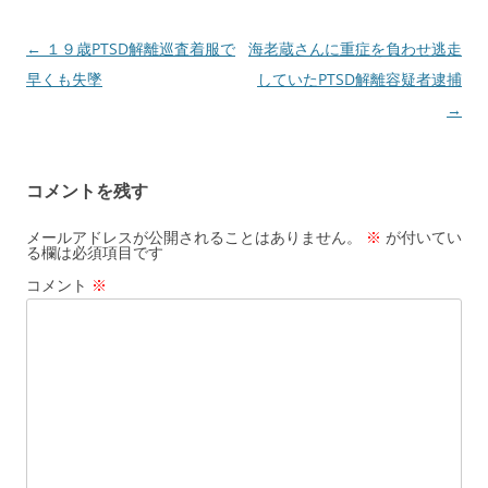
投
←
１９歳PTSD解離巡査着服で
海老蔵さんに重症を負わせ逃走
稿
早くも失墜
していたPTSD解離容疑者逮捕
ナ
→
ビ
ゲ
コメントを残す
ー
シ
メールアドレスが公開されることはありません。
※
が付いてい
る欄は必須項目です
ョ
コメント
※
ン