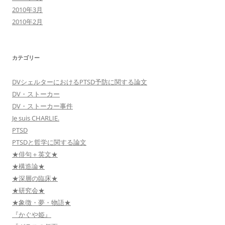
2010年3月
2010年2月
カテゴリー
DVシェルターにおけるPTSD予防に関する論文
DV・ストーカー
DV・ストーカー事件
Je suis CHARLIE.
PTSD
PTSDと哲学に関する論文
★俳句＋英文★
★構造論★
★深層の臨床★
★研究会★
★象徴・夢・物語★
『かぐや姫』