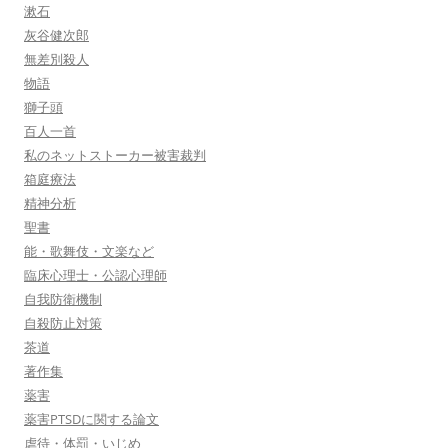
漱石
灰谷健次郎
無差別殺人
物語
獅子頭
百人一首
私のネットストーカー被害裁判
箱庭療法
精神分析
聖書
能・歌舞伎・文楽など
臨床心理士・公認心理師
自我防衛機制
自殺防止対策
茶道
著作集
薬害
薬害PTSDに関する論文
虐待・体罰・いじめ