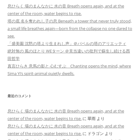
息ひらく 場のまんなかに 水の音 Breath opens again, and at the
center of the room, water begins to rise.
塔の底 名を奪われし子の息 Beneath a tower that never truly stood,
a small life breathes again—born from the collapse no one dared to
see.
「盛美園 沈黙の塔より生まれし声」＠バベルの塔のアリエッティ
絶対無の 風のほとり WEターン ＠見当違いの批判で蘇生し続ける西
田哲学
真言ひらき 意馬の影と 心むすぶ Chanting opens the mind, where
Sima Yi’s spirit-animal quietly dwells.
最近のコメント
息ひらく 場のまんなかに 水の音 Breath opens again, and at the
center of the room, water begins to rise.
に
翠雨
より
息ひらく 場のまんなかに 水の音 Breath opens again, and at the
center of the room, water begins to rise.
に
ドラゴン
より