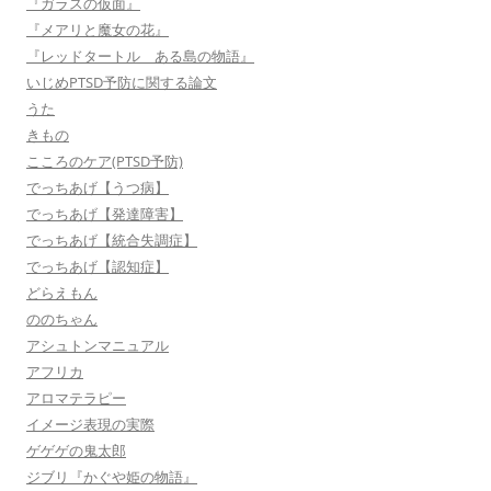
『ガラスの仮面』
『メアリと魔女の花』
『レッドタートル ある島の物語』
いじめPTSD予防に関する論文
うた
きもの
こころのケア(PTSD予防)
でっちあげ【うつ病】
でっちあげ【発達障害】
でっちあげ【統合失調症】
でっちあげ【認知症】
どらえもん
ののちゃん
アシュトンマニュアル
アフリカ
アロマテラピー
イメージ表現の実際
ゲゲゲの鬼太郎
ジブリ『かぐや姫の物語』