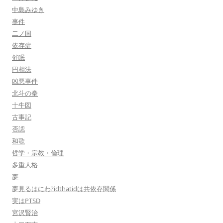
中島みゆき
事件
二ノ国
依存症
催眠
円相法
凶悪事件
北斗の拳
十牛図
古事記
否認
和歌
哲学・宗教・倫理
多重人格
夢
夢見るはにわ?idthatidは共依存関係
実はPTSD
宮沢賢治