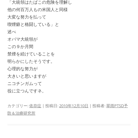
「大統領はたばこの危険を理解し
他の何百万人もの米国人と同様
大変な努力を払って
喫煙癖と格闘している」と
述べ
オバマ大統領が
この９か月間
禁煙を続けていることを
明らかにしたそうです。
心理的な努力が
大きいと思いますが
ニコチンガムって
役に立つんですネ。
カテゴリー:
依存症
| 投稿日:
2010年12月10日
|
投稿者:
翠雨PTSD予
防＆治療研究所