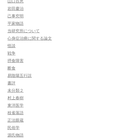
山口百恵
岩田慶治
己事究明
平家物語
当研究所について
心身症治療に関する論文
怪談
戦争
摂食障害
断食
易陰陽五行説
書評
未分類２
村上春樹
東洋医学
枝雀落語
正法眼蔵
民俗学
源氏物語