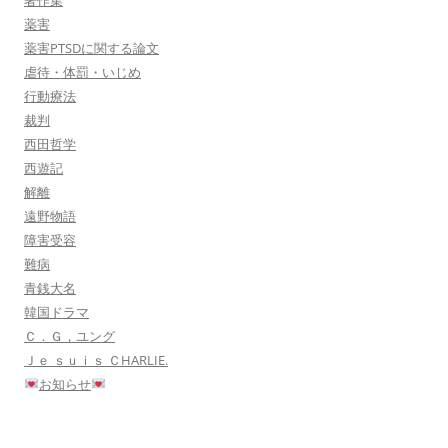
著作集
薬害
薬害PTSDに関する論文
虐待・体罰・いじめ
行動療法
裁判
西田哲学
西遊記
解離
遠野物語
障害受容
難病
青銭大名
韓国ドラマ
Ｃ．Ｇ，ユング
Ｊｅ ｓｕｉｓ ＣHARLIE.
お知らせ