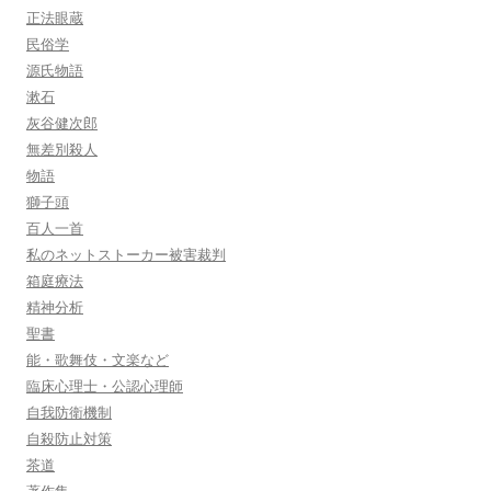
正法眼蔵
民俗学
源氏物語
漱石
灰谷健次郎
無差別殺人
物語
獅子頭
百人一首
私のネットストーカー被害裁判
箱庭療法
精神分析
聖書
能・歌舞伎・文楽など
臨床心理士・公認心理師
自我防衛機制
自殺防止対策
茶道