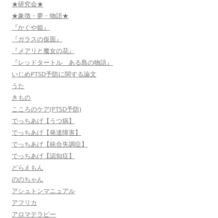
★研究会★
★象徴・夢・物語★
『かぐや姫』
『ガラスの仮面』
『メアリと魔女の花』
『レッドタートル ある島の物語』
いじめPTSD予防に関する論文
うた
きもの
こころのケア(PTSD予防)
でっちあげ【うつ病】
でっちあげ【発達障害】
でっちあげ【統合失調症】
でっちあげ【認知症】
どらえもん
ののちゃん
アシュトンマニュアル
アフリカ
アロマテラピー