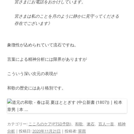
宮さまにお電話をおかけしています。
宮さまは私のことを月のように静かに見守ってくださる
存在でございます》
象徴性が込められていて流石ですね。
言葉による精神分析には限界がありますが
こういう深い次元の表現が
和歌の歴史にはあり格別です。
カテゴリー:
こころのケア(PTSD予防)
、
和歌
、
漱石
、
百人一首
、
精神
分析
| 投稿日:
2020年11月21日
|
投稿者:
翠雨