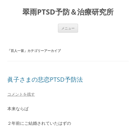
コ
ン
翠雨PTSD予防＆治療研究所
テ
ン
ツ
へ
ス
メニュー
キ
ッ
プ
「
百人一首
」カテゴリーアーカイブ
眞子さまの悲恋PTSD予防法
コメントを残す
本来ならば
２年前にご結婚されていたはずの