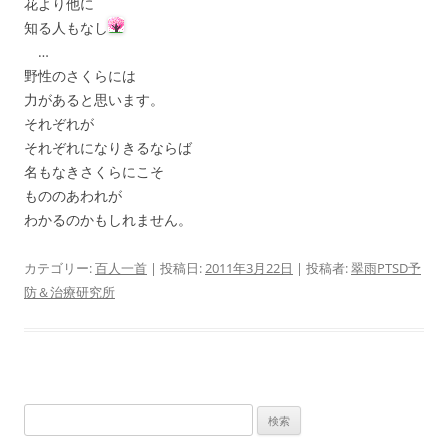
花より他に
知る人もなし
…
野性のさくらには
力があると思います。
それぞれが
それぞれになりきるならば
名もなきさくらにこそ
もののあわれが
わかるのかもしれません。
カテゴリー:
百人一首
| 投稿日:
2011年3月22日
|
投稿者:
翠雨PTSD予
防＆治療研究所
検
索: