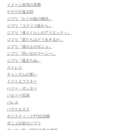
イメージ表現の実際
ゲゲゲの鬼太郎
ジブリ『かぐや姫の物語』
ジブリ『コクリコ坂から』
ジブリ『借りぐらしのアリエッティ』
ジブリ『君たちはどう生きるか』
ジブリ『崖の上のポニョ』
ジブリ『思い出のマーニー』
ジブリ『風立ちぬ』
ストレス
チャングムの誓い
ドストエフスキー
ハリー・ポッター
バセドー氏病
バレエ
パラケルスス
ホリスティックPTSD治療
ポニョ以前のジブリ