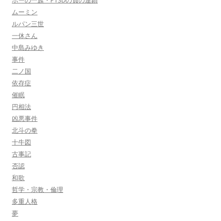
ポーの一族・PTSDの負の連鎖
ムーミン
ルパン三世
一休さん
中島みゆき
事件
二ノ国
依存症
催眠
円相法
凶悪事件
北斗の拳
十牛図
古事記
否認
和歌
哲学・宗教・倫理
多重人格
夢