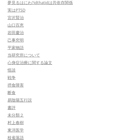
夢見るはにわ?idthatidは共依存関係
実はPTSD
宮沢賢治
山口百恵
岩田慶治
己事究明
平家物語
当研究所について
心身症治療に関する論文
怪談
戦争
摂食障害
断食
易陰陽五行説
書評
未分類２
村上春樹
東洋医学
枝雀落語