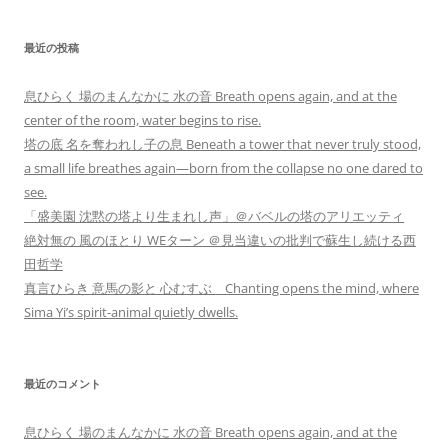
最近の投稿
息ひらく 場のまんなかに 水の音 Breath opens again, and at the
center of the room, water begins to rise.
塔の底 名を奪われし子の息 Beneath a tower that never truly stood,
a small life breathes again—born from the collapse no one dared to
see.
「盛美園 沈黙の塔より生まれし声」＠バベルの塔のアリエッティ
絶対無の 風のほとり WEターン ＠見当違いの批判で蘇生し続ける西
田哲学
真言ひらき 意馬の影と 心むすぶ Chanting opens the mind, where
Sima Yi’s spirit-animal quietly dwells.
最近のコメント
息ひらく 場のまんなかに 水の音 Breath opens again, and at the