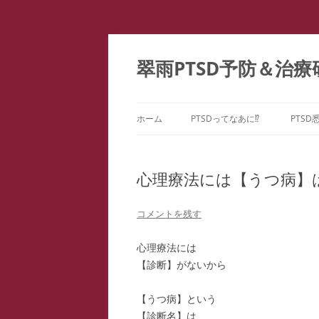
コ
ン
テ
翠雨PTSD予防＆治療
ン
ツ
へ
ス
キ
ッ
ホーム
PTSDってなあに⁉
PTSD
プ
PTSDの百花繚乱
PTS
ー
心理療法には【うつ病】
こころのケア ＝ PTSD予防
PTS
どうしてPTSDになるの⁉
コメントを残す
PTS
心理療法には
PTS
【診断】がないから
教育
【うつ病】という
ファ
【診断名】は