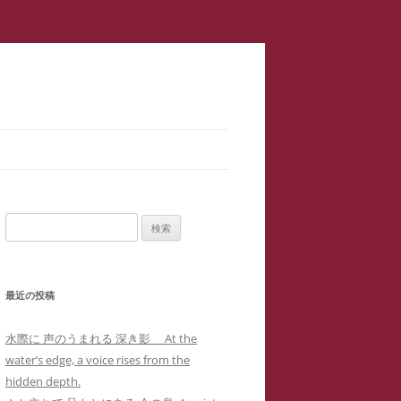
スラップ訴訟】速報
サロン１
検
二重起訴】安談サイバーストーカ
索:
メソッド 訴訟スキル編 ス
ップ訴訟④
最近の投稿
集団訴訟】安談サイバーストーカ
メソッド 訴訟スキル編 ス
ジブリ『思い出のマーニー』４回の
水際に 声のうまれる 深き影 At the
職場に訴状送達」サイバーストー
ップ訴訟②
母子合同箱庭療法で治癒した中3女
water’s edge, a voice rises from the
ー「濫訴」による業務妨害の嫌が
子生徒のいじめPTSDによる難治性
hidden depth.
提訴取り下げ】安談サイバースト
せから解雇まで
『借りぐらしのアリエッティ』よ
喘息の一事例(定価1,0000円)