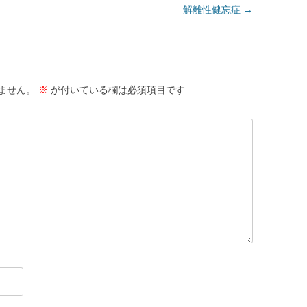
解離性健忘症
→
ません。
※
が付いている欄は必須項目です