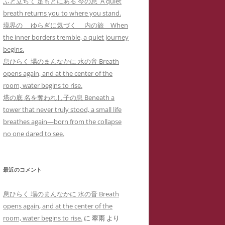
ふと立ちて 足もとにある 今の息 A quiet
カー
メソッド 訴訟スキル編
り 心理療法とは何か？ 象徴で癒
イコドクターS 先生アメブロ休止
breath returns you to where you stand.
ラップ訴訟①
ねらわれた闘病記ブログ１ 無断でサ
男子高校生のいじめPTSDによる不
されるPTSD（定価1,000円
）
陰にもネットストーカー
境界の ゆらぎに気づく 内の旅 When
イバーストーカーの手下にされたア
登校とストラテラ等の離脱症状が解
個人情報収集手口】安談サイバー
人の発達障害 ＝ PTSD
the inner borders tremble, a quiet journey
こころのケアの哲学 古事記に示さ
メーバブログの一事例(定価1,000円)
イコドクターS先生にもサイバー
消した母子合同箱庭療法の一事例(定
トーカー
メソッド 訴訟スキル
begins.
れた普遍的エビデンス(定価1,000円
ーカーIDTHATIDは何度もスラ
価10,000円)
 スラップ訴訟③
息ひらく 場のまんなかに 水の音 Breath
)
プ訴訟恫喝
ねらわれた闘病記ブログ２ 実名とと
opens again, and at the center of the
れでわかるか大人のADHD
直送】安談サイバーストーカー
ジブリによる拡充法『思い出のマー
もに無断でサイバーストーカーに症
room, water begins to rise.
バーストーカーIDTHATID あ
ソッド 訴訟スキル編
ニー』―PTSD性心身症を癒す円相
例報告されたアメーバブログの一事
塔の底 名を奪われし子の息 Beneath a
さまへのストーカー行為
法と『十牛図』の禅的世界―(定価
例(定価1,000円)
tower that never truly stood, a small life
珍述書】安談サイバーストーカー
ネットストーカーに引用された『最
バーストーカーIDTHATIDが学
1,000円)
breathes again—born from the collapse
メソッド 訴訟スキル編
新判例にみるインターネット上の名
サイバーストーカーIDTHATIDが悪
に送った怪文書① 自称解離性同
no one dared to see.
誉棄損の理論と実務』
発達障害なんかじゃない？！PTSD
用した「ちひろ」の攻撃的で執拗な
性障害「夢見るはにわ」に関する
からの自己実現モデルとしての『崖
ストーカーコメント集(定価1,000円)
偽情報
の上のポニョ』(定価1,000円
)
最近のコメント
サイバーストーカーIDTHATIDが悪
バーストーカーIDTHATIDが学
自己実現の普遍的モデルとしてのジ
用した「みみタン」恐怖のSNS連続
に送った怪文書② 発達障害児の
息ひらく 場のまんなかに 水の音 Breath
ブリの『かぐや姫の物語』の象徴性
送信記録(定価1,000円)
「みみタン」に関する虚偽情報
opens again, and at the center of the
―華厳経と陰陽五行説の習合―(定価
room, water begins to rise.
に
翠雨
より
サイバーストーカーIDTHATIDが悪
バーストーカーIDTHATIDが学
1,000円)