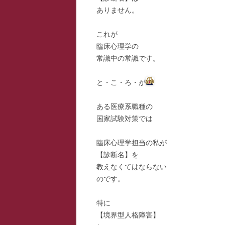
ありません。
スー
これが
寺子
臨床心理学の
寺子
常識中の常識です。
寺子
と・こ・ろ・が
駆け
ある医療系職種の
国家試験対策では
駆け
駆け
臨床心理学担当の私が
【診断名】を
教えなくてはならない
のです。
特に
【境界型人格障害】