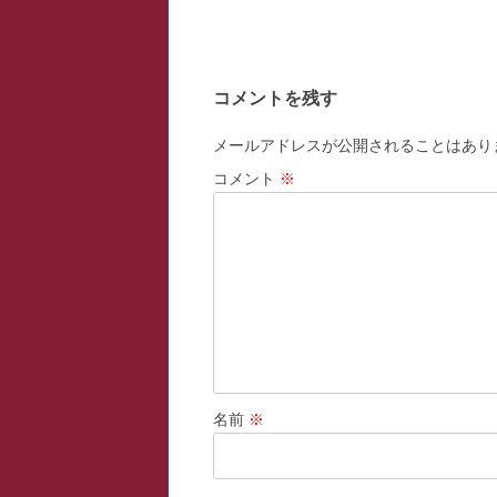
稿
ナ
ビ
コメントを残す
ゲ
ー
メールアドレスが公開されることはあり
シ
コメント
※
ョ
ン
名前
※