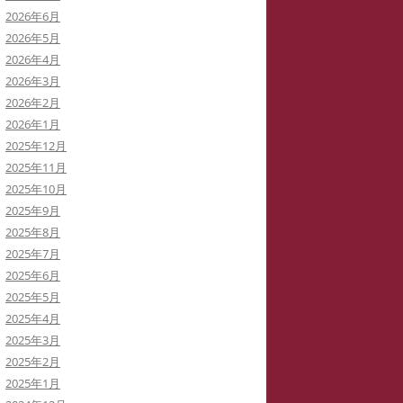
2026年6月
イバーストーカーと訴訟代理人弁
2026年5月
士
2026年4月
2026年3月
イバーストーカーによる私の学会
2026年2月
動の妨害
2026年1月
2025年12月
イバーストーカーの虚言癖
2025年11月
2025年10月
録集を巡って
2025年9月
病ブログを書いていた「駅弁祭
2025年8月
」さんは知らないうちに実名の虚
2025年7月
症例に仕立てられた！
2025年6月
2025年5月
イバーストーカー
「警察がIPアドレスを公表してい
2025年4月
THATID(TLROS)は訴訟中でも嘘ば
る」と大嘘つきの安談サイバースト
2025年3月
り書き込みます。
ーカーIDTHATID
2025年2月
2025年1月