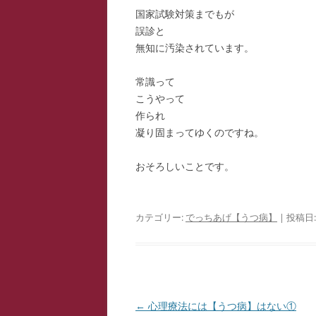
国家試験対策までもが
誤診と
無知に汚染されています。
常識って
こうやって
作られ
凝り固まってゆくのですね。
おそろしいことです。
カテゴリー:
でっちあげ【うつ病】
| 投稿日
投
←
心理療法には【うつ病】はない①