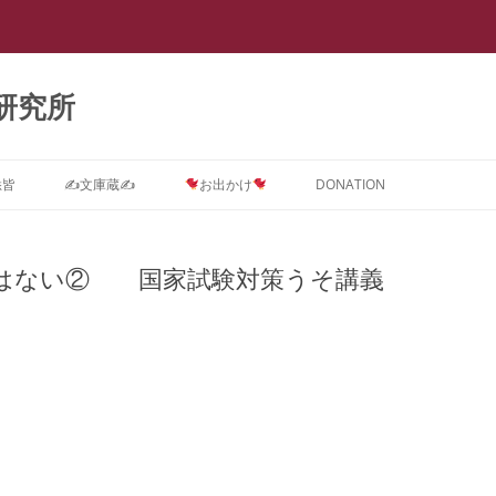
研究所
悉皆
✍文庫蔵✍
お出かけ
DONATION
Dに関するインテーク★質問コ
ストーカー ＝ PTSD
スライド集
会議室0
【スラップ訴訟】
スライド『サイバーストーカー研究
★DONATION BOX★
メソッド
速報
【
ス
で浮き彫りとなった臨床心理学系諸
はない② 国家試験対策うそ講義
摂食障害(拒食症・過食症(カショオ)
DV被害者にはPTSD予防が必要で
抄録集
会議室１ SNS
【SNS連続送信１】安談サイバース
レディ・ガガの摂食障害もいじめ
抄録『サイバーストーカー研究で浮
【
学会の見識』(定価3,000円)
D治療コース
＝ PTSD
す。
トーカー
PTSDから
き彫りとなった臨床心理学系諸学会
メソッド
ー
箱庭画集
会議室２
の見識』(定価1,000円)
ラ
D予防コース
真子さまと複雑性PTSD
なぜ戦争してはいけないのでしょう
【SNS連続送信２】安談サイバース
遠野なぎこさんも毒親PTSDという
『ランボー』はベトナム帰還兵型
箱庭絵本
会議室３
【箱庭絵本】DVとこころのケア
か？
トーカー
名の摂食障害
PTSD
メソッド
【
Dアフターケアコース
ひきこもり ＝ PTSD
(PTSD予防)シリーズ『夢見るここ
ー
論文集
会議室４
PTSDに対する親子合同箱庭療法
離婚PTSD予防の子守歌『ヘイ・ジ
【怪文書１】安談サイバーストーカ
名曲『禁じられた遊び』も戦争孤児
ろ 実母に殺害されかけた女の子の
「
ラ
分析コース
ギャンブル=PTSD
事例集
ュード♪』
ー
のPTSD予防から
メソッド
トラウマを箱庭療法はどう癒やすの
カ
講演集
会議室５
サイバーストーカー研究で浮き彫り
か』(定価3,000円)
【
ら
スティングコース
吃音 ＝ PTSD
となった臨床心理学系諸学会の見識
PTSDに関する哲学論文集
本邦ユング派によるデタラメ「ここ
【自作自演】安談サイバーストーカ