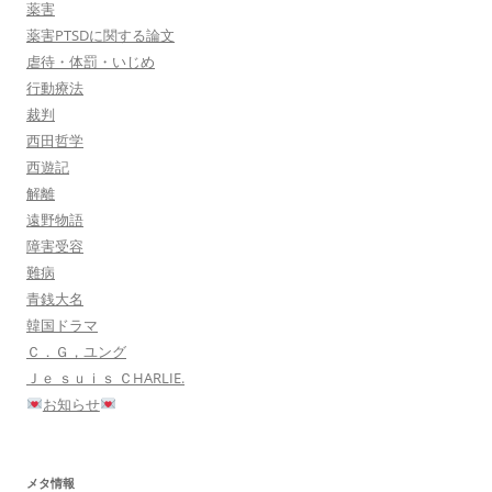
薬害
薬害PTSDに関する論文
虐待・体罰・いじめ
行動療法
裁判
西田哲学
西遊記
解離
遠野物語
障害受容
難病
青銭大名
韓国ドラマ
Ｃ．Ｇ，ユング
Ｊｅ ｓｕｉｓ ＣHARLIE.
お知らせ
メタ情報