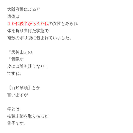
大阪府警によると
遺体は
１０代後半から４０代
の女性とみられ
体を折り曲げた状態で
複数のポリ袋に包まれていました。
『天神山』の
「骨隠す
皮には誰も迷うなり」
ですね。
【百尺竿頭】とか
言いますが
竿とは
枝葉末節を取り払った
骨子です。