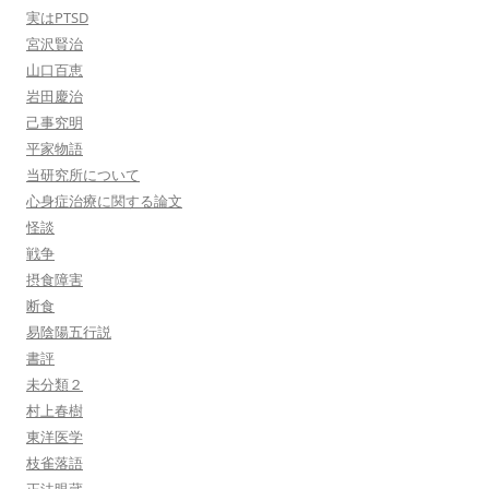
実はPTSD
宮沢賢治
山口百恵
岩田慶治
己事究明
平家物語
当研究所について
心身症治療に関する論文
怪談
戦争
摂食障害
断食
易陰陽五行説
書評
未分類２
村上春樹
東洋医学
枝雀落語