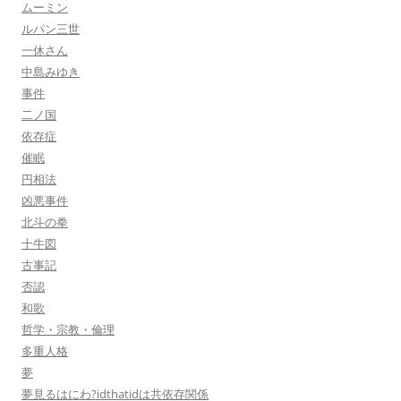
ムーミン
ルパン三世
一休さん
中島みゆき
事件
二ノ国
依存症
催眠
円相法
凶悪事件
北斗の拳
十牛図
古事記
否認
和歌
哲学・宗教・倫理
多重人格
夢
夢見るはにわ?idthatidは共依存関係