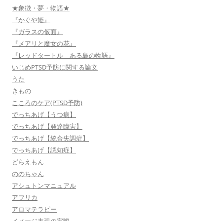
★象徴・夢・物語★
『かぐや姫』
『ガラスの仮面』
『メアリと魔女の花』
『レッドタートル ある島の物語』
いじめPTSD予防に関する論文
うた
きもの
こころのケア(PTSD予防)
でっちあげ【うつ病】
でっちあげ【発達障害】
でっちあげ【統合失調症】
でっちあげ【認知症】
どらえもん
ののちゃん
アシュトンマニュアル
アフリカ
アロマテラピー