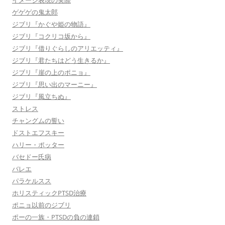
イメージ表現の実際
ゲゲゲの鬼太郎
ジブリ『かぐや姫の物語』
ジブリ『コクリコ坂から』
ジブリ『借りぐらしのアリエッティ』
ジブリ『君たちはどう生きるか』
ジブリ『崖の上のポニョ』
ジブリ『思い出のマーニー』
ジブリ『風立ちぬ』
ストレス
チャングムの誓い
ドストエフスキー
ハリー・ポッター
バセドー氏病
バレエ
パラケルスス
ホリスティックPTSD治療
ポニョ以前のジブリ
ポーの一族・PTSDの負の連鎖