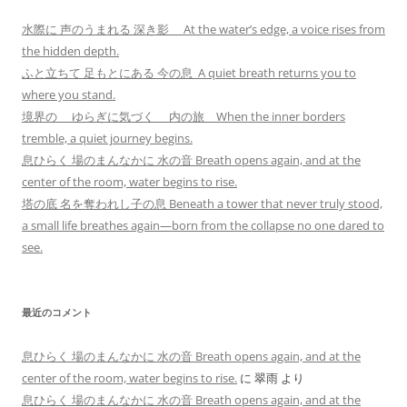
水際に 声のうまれる 深き影 At the water’s edge, a voice rises from
the hidden depth.
ふと立ちて 足もとにある 今の息 A quiet breath returns you to
where you stand.
境界の ゆらぎに気づく 内の旅 When the inner borders
tremble, a quiet journey begins.
息ひらく 場のまんなかに 水の音 Breath opens again, and at the
center of the room, water begins to rise.
塔の底 名を奪われし子の息 Beneath a tower that never truly stood,
a small life breathes again—born from the collapse no one dared to
see.
最近のコメント
息ひらく 場のまんなかに 水の音 Breath opens again, and at the
center of the room, water begins to rise.
に
翠雨
より
息ひらく 場のまんなかに 水の音 Breath opens again, and at the