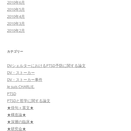
2010年6月
2010年5月
2010年4月
2010年3月
2010年2月
カテゴリー
DVシェルターにおけるPTSD予防に関する論文
DV・ストーカー
DV・ストーカー事件
Je suis CHARLIE.
PTSD
PTSDと哲学に関する論文
★俳句＋英文★
★構造論★
★深層の臨床★
★研究会★