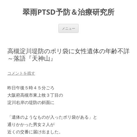
コ
ン
翠雨PTSD予防＆治療研究所
テ
ン
ツ
へ
ス
メニュー
キ
ッ
プ
高槻淀川堤防のポリ袋に女性遺体の年齢不詳
～落語『天神山』
コメントを残す
昨日午後５時４５分ごろ
大阪府高槻市東上牧３丁目の
淀川右岸の堤防の斜面に
「遺体のようなものが入ったポリ袋がある」と
通りかかった男女２人が
近くの交番に届け出ました。