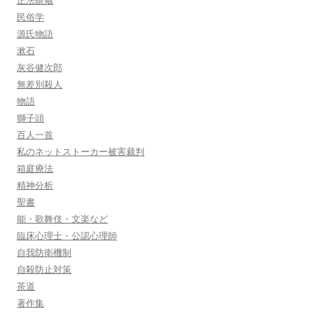
正法眼蔵
民俗学
源氏物語
漱石
灰谷健次郎
無差別殺人
物語
獅子頭
百人一首
私のネットストーカー被害裁判
箱庭療法
精神分析
聖書
能・歌舞伎・文楽など
臨床心理士・公認心理師
自我防衛機制
自殺防止対策
茶道
著作集