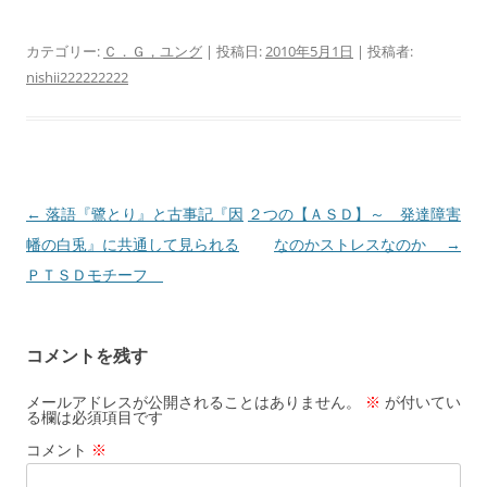
カテゴリー:
Ｃ．Ｇ，ユング
| 投稿日:
2010年5月1日
|
投稿者:
nishii222222222
投
←
落語『鷺とり』と古事記『因
２つの【ＡＳＤ】～ 発達障害
稿
幡の白兎』に共通して見られる
なのかストレスなのか
→
ナ
ＰＴＳＤモチーフ
ビ
ゲ
コメントを残す
ー
シ
メールアドレスが公開されることはありません。
※
が付いてい
る欄は必須項目です
ョ
コメント
※
ン