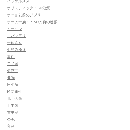
パラケルスス
ホリスティックPTSD治療
ポニョ以前のジブリ
ポーの一族・PTSDの負の連鎖
ムーミン
ルパン三世
一休さん
中島みゆき
事件
二ノ国
依存症
催眠
円相法
凶悪事件
北斗の拳
十牛図
古事記
否認
和歌