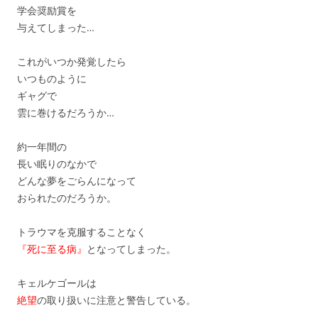
学会奨励賞を
与えてしまった…
これがいつか発覚したら
いつものように
ギャグで
雲に巻けるだろうか…
約一年間の
長い眠りのなかで
どんな夢をごらんになって
おられたのだろうか。
トラウマを克服することなく
『死に至る病』
となってしまった。
キェルケゴールは
絶望
の取り扱いに注意と警告している。