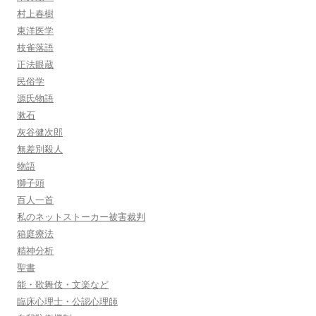
村上春樹
東洋医学
枝雀落語
正法眼蔵
民俗学
源氏物語
漱石
灰谷健次郎
無差別殺人
物語
獅子頭
百人一首
私のネットストーカー被害裁判
箱庭療法
精神分析
聖書
能・歌舞伎・文楽など
臨床心理士・公認心理師