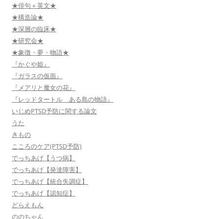
★俳句＋英文★
★構造論★
★深層の臨床★
★研究会★
★象徴・夢・物語★
『かぐや姫』
『ガラスの仮面』
『メアリと魔女の花』
『レッドタートル ある島の物語』
いじめPTSD予防に関する論文
うた
きもの
こころのケア(PTSD予防)
でっちあげ【うつ病】
でっちあげ【発達障害】
でっちあげ【統合失調症】
でっちあげ【認知症】
どらえもん
ののちゃん