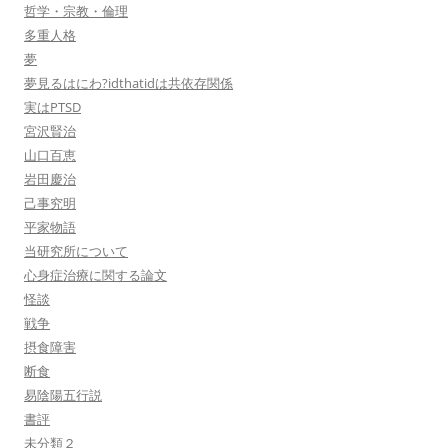
哲学・宗教・倫理
多重人格
夢
夢見るはにわ?idthatidは共依存関係
実はPTSD
宮沢賢治
山口百恵
岩田慶治
己事究明
平家物語
当研究所について
心身症治療に関する論文
怪談
戦争
摂食障害
断食
易陰陽五行説
書評
未分類２