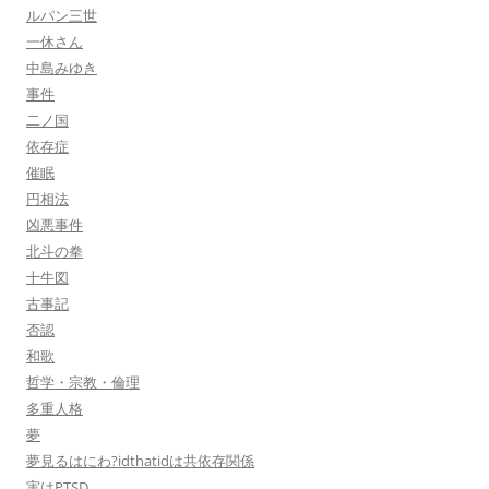
ルパン三世
一休さん
中島みゆき
事件
二ノ国
依存症
催眠
円相法
凶悪事件
北斗の拳
十牛図
古事記
否認
和歌
哲学・宗教・倫理
多重人格
夢
夢見るはにわ?idthatidは共依存関係
実はPTSD