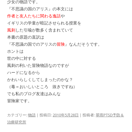
少女の物語です。
『不思議の国のアリス』の本文には
作者と友人たちに関わる逸話
や
イギリスの学童が暗記させられる授業を
風刺
した引喩が数多く含まれていて
本書の原題の直訳は
『不思議の国でのアリスの
冒険
』なんだそうです。
ホントは
世の中に対する
風刺の利いた冒険物語なのですが
ハードになるから
かわいらしくしてしまったのかな？
（毒＝おいしいところ 抜きですね）
でも私のブログ友達はみんな
冒険家です。
カテゴリー:
物語
| 投稿日:
2010年5月28日
|
投稿者:
翠雨PTSD予防＆
治療研究所