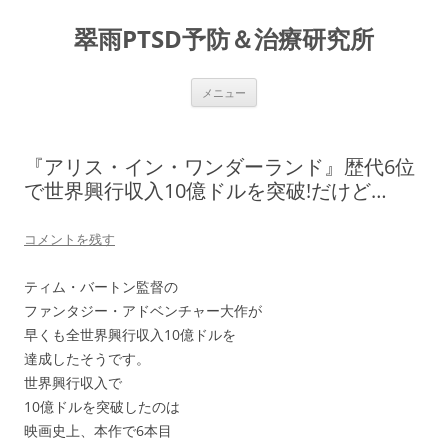
コ
ン
翠雨PTSD予防＆治療研究所
テ
ン
ツ
へ
ス
メニュー
キ
ッ
プ
『アリス・イン・ワンダーランド』歴代6位
で世界興行収入10億ドルを突破!だけど…
コメントを残す
ティム・バートン監督の
ファンタジー・アドベンチャー大作が
早くも全世界興行収入10億ドルを
達成したそうです。
世界興行収入で
10億ドルを突破したのは
映画史上、本作で6本目