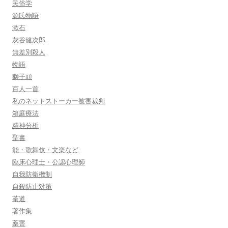
民俗学
源氏物語
漱石
灰谷健次郎
無差別殺人
物語
獅子頭
百人一首
私のネットストーカー被害裁判
箱庭療法
精神分析
聖書
能・歌舞伎・文楽など
臨床心理士・公認心理師
自我防衛機制
自殺防止対策
茶道
著作集
薬害