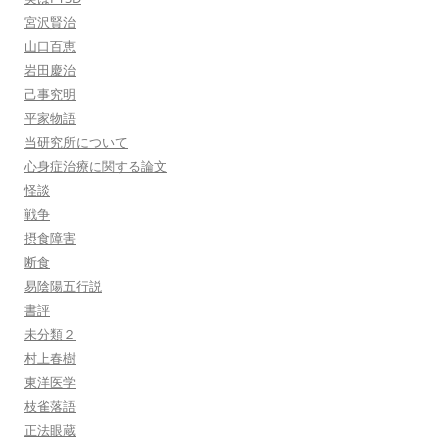
宮沢賢治
山口百恵
岩田慶治
己事究明
平家物語
当研究所について
心身症治療に関する論文
怪談
戦争
摂食障害
断食
易陰陽五行説
書評
未分類２
村上春樹
東洋医学
枝雀落語
正法眼蔵