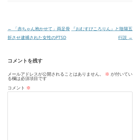
投
←
「赤ちゃん抱かせて」両足骨
『おむすびころりん』と陰陽五
稿
折させ逮捕された女性のPTSD
行説
→
ナ
ビ
コメントを残す
ゲ
ー
メールアドレスが公開されることはありません。
※
が付いてい
る欄は必須項目です
シ
コメント
※
ョ
ン