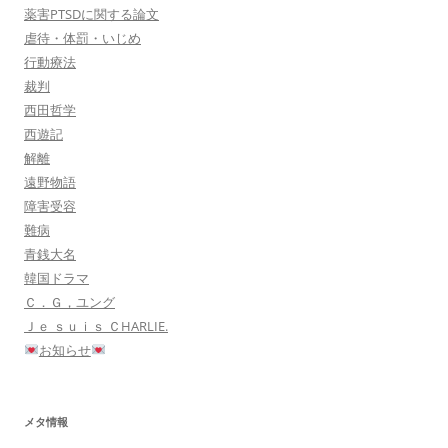
薬害PTSDに関する論文
虐待・体罰・いじめ
行動療法
裁判
西田哲学
西遊記
解離
遠野物語
障害受容
難病
青銭大名
韓国ドラマ
Ｃ．Ｇ，ユング
Ｊｅ ｓｕｉｓ ＣHARLIE.
お知らせ
メタ情報