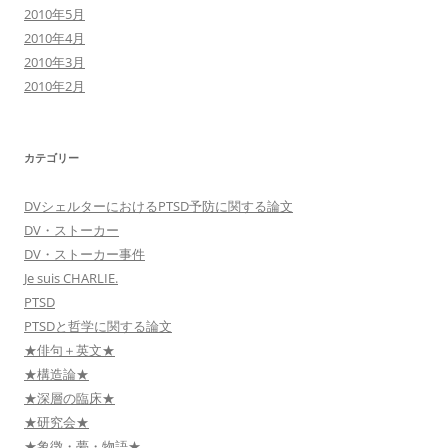
2010年5月
2010年4月
2010年3月
2010年2月
カテゴリー
DVシェルターにおけるPTSD予防に関する論文
DV・ストーカー
DV・ストーカー事件
Je suis CHARLIE.
PTSD
PTSDと哲学に関する論文
★俳句＋英文★
★構造論★
★深層の臨床★
★研究会★
★象徴・夢・物語★