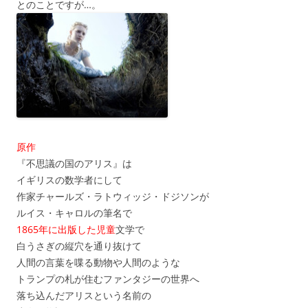
とのことですが…。
原作
『不思議の国のアリス』は
イギリスの数学者にして
作家チャールズ・ラトウィッジ・ドジソンが
ルイス・キャロルの筆名で
1865年に出版した児童
文学で
白うさぎの縦穴を通り抜けて
人間の言葉を喋る動物や人間のような
トランプの札が住むファンタジーの世界へ
落ち込んだアリスという名前の