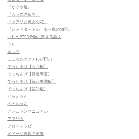
『かぐや姫』
『ガラスの仮面』
『メアリと魔女の花』
『レッドタートル ある島の物語』
いじめPTSD予防に関する論文
うた
きもの
こころのケア(PTSD予防)
でっちあげ【うつ病】
でっちあげ【発達障害】
でっちあげ【統合失調症】
でっちあげ【認知症】
どらえもん
ののちゃん
アシュトンマニュアル
アフリカ
アロマテラピー
イメージ表現の実際