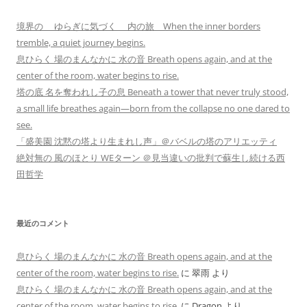
境界の ゆらぎに気づく 内の旅 When the inner borders
tremble, a quiet journey begins.
息ひらく 場のまんなかに 水の音 Breath opens again, and at the
center of the room, water begins to rise.
塔の底 名を奪われし子の息 Beneath a tower that never truly stood,
a small life breathes again—born from the collapse no one dared to
see.
「盛美園 沈黙の塔より生まれし声」＠バベルの塔のアリエッティ
絶対無の 風のほとり WEターン ＠見当違いの批判で蘇生し続ける西
田哲学
最近のコメント
息ひらく 場のまんなかに 水の音 Breath opens again, and at the
center of the room, water begins to rise.
に
翠雨
より
息ひらく 場のまんなかに 水の音 Breath opens again, and at the
center of the room, water begins to rise.
に
Dragon
より