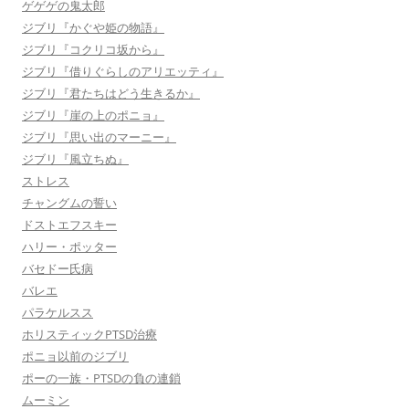
ゲゲゲの鬼太郎
ジブリ『かぐや姫の物語』
ジブリ『コクリコ坂から』
ジブリ『借りぐらしのアリエッティ』
ジブリ『君たちはどう生きるか』
ジブリ『崖の上のポニョ』
ジブリ『思い出のマーニー』
ジブリ『風立ちぬ』
ストレス
チャングムの誓い
ドストエフスキー
ハリー・ポッター
バセドー氏病
バレエ
パラケルスス
ホリスティックPTSD治療
ポニョ以前のジブリ
ポーの一族・PTSDの負の連鎖
ムーミン