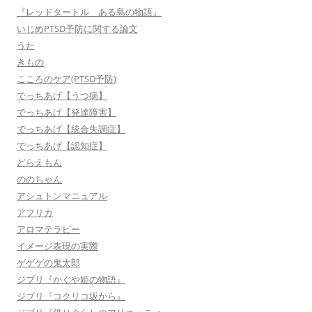
『レッドタートル ある島の物語』
いじめPTSD予防に関する論文
うた
きもの
こころのケア(PTSD予防)
でっちあげ【うつ病】
でっちあげ【発達障害】
でっちあげ【統合失調症】
でっちあげ【認知症】
どらえもん
ののちゃん
アシュトンマニュアル
アフリカ
アロマテラピー
イメージ表現の実際
ゲゲゲの鬼太郎
ジブリ『かぐや姫の物語』
ジブリ『コクリコ坂から』