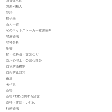
灰谷健次郎
無差別殺人
物語
獅子頭
百人一首
私のネットストーカー被害裁判
箱庭療法
精神分析
聖書
能・歌舞伎・文楽など
臨床心理士・公認心理師
自我防衛機制
自殺防止対策
茶道
著作集
薬害
薬害PTSDに関する論文
虐待・体罰・いじめ
行動療法