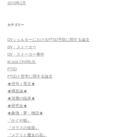
2010年2月
カテゴリー
DVシェルターにおけるPTSD予防に関する論文
DV・ストーカー
DV・ストーカー事件
Je suis CHARLIE.
PTSD
PTSDと哲学に関する論文
★俳句＋英文★
★構造論★
★深層の臨床★
★研究会★
★象徴・夢・物語★
『かぐや姫』
『ガラスの仮面』
『メアリと魔女の花』