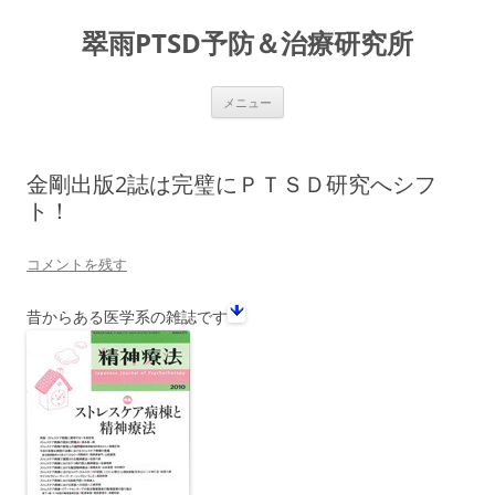
コ
ン
翠雨PTSD予防＆治療研究所
テ
ン
ツ
へ
ス
メニュー
キ
ッ
プ
金剛出版2誌は完璧にＰＴＳＤ研究へシフ
ト！
コメントを残す
昔からある医学系の雑誌です