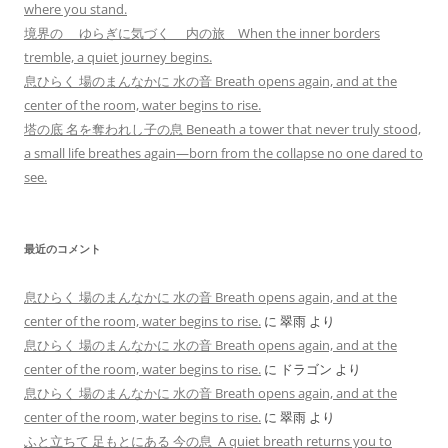
where you stand.
境界の ゆらぎに気づく 内の旅 When the inner borders
tremble, a quiet journey begins.
息ひらく 場のまんなかに 水の音 Breath opens again, and at the
center of the room, water begins to rise.
塔の底 名を奪われし子の息 Beneath a tower that never truly stood,
a small life breathes again—born from the collapse no one dared to
see.
最近のコメント
息ひらく 場のまんなかに 水の音 Breath opens again, and at the
center of the room, water begins to rise.
に
翠雨
より
息ひらく 場のまんなかに 水の音 Breath opens again, and at the
center of the room, water begins to rise.
に
ドラゴン
より
息ひらく 場のまんなかに 水の音 Breath opens again, and at the
center of the room, water begins to rise.
に
翠雨
より
ふと立ちて 足もとにある 今の息 A quiet breath returns you to