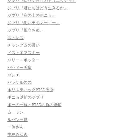
ジブリ『借りぐらしのアリエッティ』
ジブリ『君たちはどう生きるか』
ジブリ『崖の上のポニョ』
ジブリ『思い出のマーニー』
ジブリ『風立ちぬ』
ストレス
チャングムの誓い
ドストエフスキー
ハリー・ポッター
バセドー氏病
バレエ
パラケルスス
ホリスティックPTSD治療
ポニョ以前のジブリ
ポーの一族・PTSDの負の連鎖
ムーミン
ルパン三世
一休さん
中島みゆき