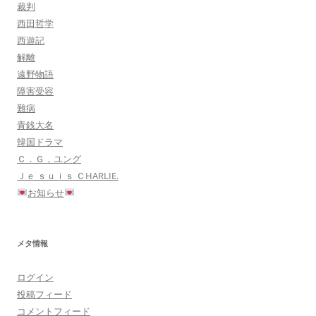
裁判
西田哲学
西遊記
解離
遠野物語
障害受容
難病
青銭大名
韓国ドラマ
Ｃ．Ｇ，ユング
Ｊｅ ｓｕｉｓ ＣHARLIE.
お知らせ
メタ情報
ログイン
投稿フィード
コメントフィード