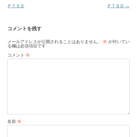
稿
ＰＴＳＤ
ＰＴＳＤ
→
ナ
ビ
コメントを残す
ゲ
ー
メールアドレスが公開されることはありません。
※
が付いてい
る欄は必須項目です
シ
コメント
※
ョ
ン
名前
※