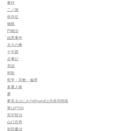
事件
二ノ国
依存症
催眠
円相法
凶悪事件
北斗の拳
十牛図
古事記
否認
和歌
哲学・宗教・倫理
多重人格
夢
夢見るはにわ?idthatidは共依存関係
実はPTSD
宮沢賢治
山口百恵
岩田慶治