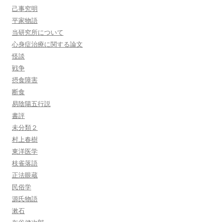
己事究明
平家物語
当研究所について
心身症治療に関する論文
怪談
戦争
摂食障害
断食
易陰陽五行説
書評
未分類２
村上春樹
東洋医学
枝雀落語
正法眼蔵
民俗学
源氏物語
漱石