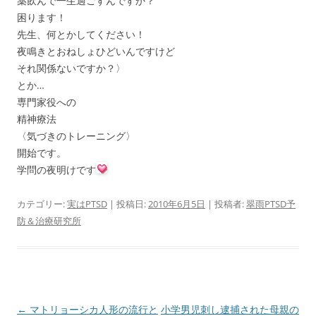
薬飲んで一生過ごすんですか？
困ります！
先生、何とかしてください！
夜鳴きとおねしょひどいんですけど
それ関係ないですか？〉
とか…
専門家役への
精神療法
〈気づきのトレーニング〉
開始です。
学問の夜明けです
カテゴリー:
実はPTSD
| 投稿日:
2010年6月5日
|
投稿者:
翠雨PTSD予
防＆治療研究所
投
←
マトリョーシカ人形の流行と
小学男児刺し逮捕された母親の