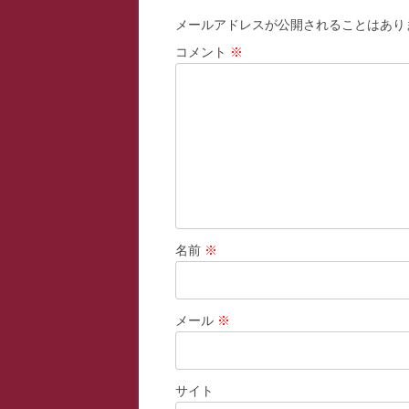
ー
メールアドレスが公開されることはあり
シ
コメント
※
ョ
ン
名前
※
メール
※
サイト