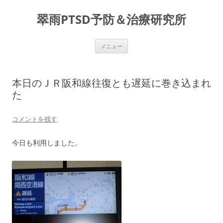
コ
ン
翠雨PTSD予防＆治療研究所
テ
ン
ツ
へ
ス
メニュー
キ
ッ
プ
本日のＪＲ阪和線往復とも遅延に巻き込まれ
た
コメントを残す
今日も利用しました。