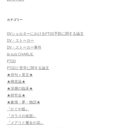
カテゴリー
DVシェルターにおけるPTSD予防に関する論文
DV・ストーカー
DV・ストーカー事件
Je suis CHARLIE.
PTSD
PTSDと哲学に関する論文
★俳句＋英文★
★構造論★
★深層の臨床★
★研究会★
★象徴・夢・物語★
『かぐや姫』
『ガラスの仮面』
『メアリと魔女の花』