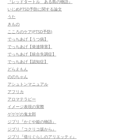
『レッドタートル ある島の物語』
いじめPTSD予防に関する論文
うた
きもの
こころのケア(PTSD予防)
でっちあげ【うつ病】
でっちあげ【発達障害】
でっちあげ【統合失調症】
でっちあげ【認知症】
どらえもん
ののちゃん
アシュトンマニュアル
アフリカ
アロマテラピー
イメージ表現の実際
ゲゲゲの鬼太郎
ジブリ『かぐや姫の物語』
ジブリ『コクリコ坂から』
ジブリ『借りぐらしのアリエッティ』