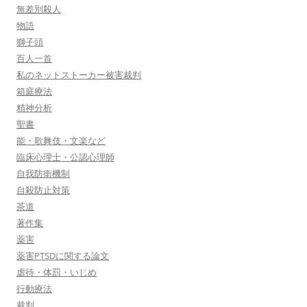
無差別殺人
物語
獅子頭
百人一首
私のネットストーカー被害裁判
箱庭療法
精神分析
聖書
能・歌舞伎・文楽など
臨床心理士・公認心理師
自我防衛機制
自殺防止対策
茶道
著作集
薬害
薬害PTSDに関する論文
虐待・体罰・いじめ
行動療法
裁判