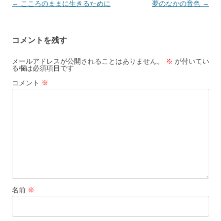
投
←
こころのままに生きるために
夢のなかの音色
→
稿
ナ
コメントを残す
ビ
ゲ
メールアドレスが公開されることはありません。
※
が付いてい
る欄は必須項目です
ー
コメント
※
シ
ョ
ン
名前
※