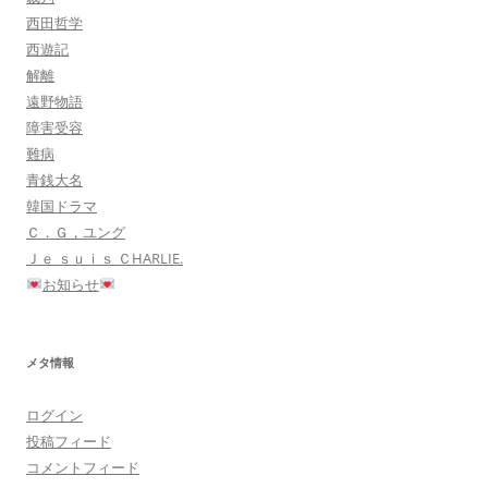
西田哲学
西遊記
解離
遠野物語
障害受容
難病
青銭大名
韓国ドラマ
Ｃ．Ｇ，ユング
Ｊｅ ｓｕｉｓ ＣHARLIE.
お知らせ
メタ情報
ログイン
投稿フィード
コメントフィード