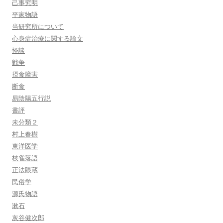
己事究明
平家物語
当研究所について
心身症治療に関する論文
怪談
戦争
摂食障害
断食
易陰陽五行説
書評
未分類２
村上春樹
東洋医学
枝雀落語
正法眼蔵
民俗学
源氏物語
漱石
灰谷健次郎