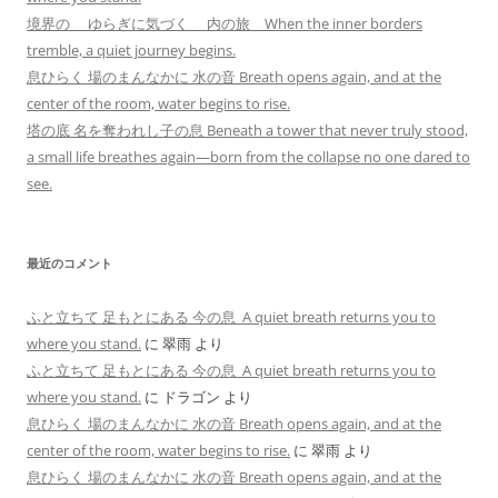
境界の ゆらぎに気づく 内の旅 When the inner borders
tremble, a quiet journey begins.
息ひらく 場のまんなかに 水の音 Breath opens again, and at the
center of the room, water begins to rise.
塔の底 名を奪われし子の息 Beneath a tower that never truly stood,
a small life breathes again—born from the collapse no one dared to
see.
最近のコメント
ふと立ちて 足もとにある 今の息 A quiet breath returns you to
where you stand.
に
翠雨
より
ふと立ちて 足もとにある 今の息 A quiet breath returns you to
where you stand.
に
ドラゴン
より
息ひらく 場のまんなかに 水の音 Breath opens again, and at the
center of the room, water begins to rise.
に
翠雨
より
息ひらく 場のまんなかに 水の音 Breath opens again, and at the