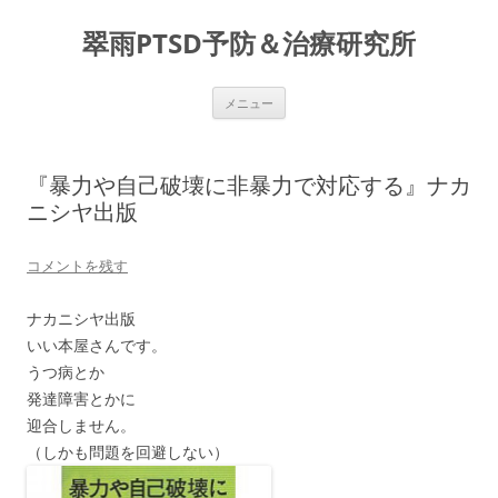
コ
ン
翠雨PTSD予防＆治療研究所
テ
ン
ツ
へ
ス
メニュー
キ
ッ
プ
『暴力や自己破壊に非暴力で対応する』ナカ
ニシヤ出版
コメントを残す
ナカニシヤ出版
いい本屋さんです。
うつ病とか
発達障害とかに
迎合しません。
（しかも問題を回避しない）