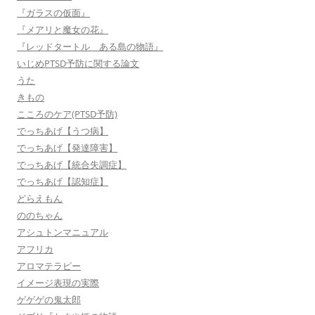
『ガラスの仮面』
『メアリと魔女の花』
『レッドタートル ある島の物語』
いじめPTSD予防に関する論文
うた
きもの
こころのケア(PTSD予防)
でっちあげ【うつ病】
でっちあげ【発達障害】
でっちあげ【統合失調症】
でっちあげ【認知症】
どらえもん
ののちゃん
アシュトンマニュアル
アフリカ
アロマテラピー
イメージ表現の実際
ゲゲゲの鬼太郎