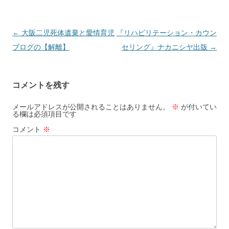
投
←
大阪二児死体遺棄と愛情育児
『リハビリテーション・カウン
稿
ブログの【解離】
セリング』ナカニシヤ出版
→
ナ
ビ
コメントを残す
ゲ
ー
メールアドレスが公開されることはありません。
※
が付いてい
る欄は必須項目です
シ
コメント
※
ョ
ン