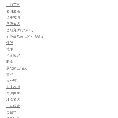
山口百恵
岩田慶治
己事究明
平家物語
当研究所について
心身症治療に関する論文
怪談
戦争
摂食障害
断食
易陰陽五行説
書評
未分類２
村上春樹
東洋医学
枝雀落語
正法眼蔵
民俗学