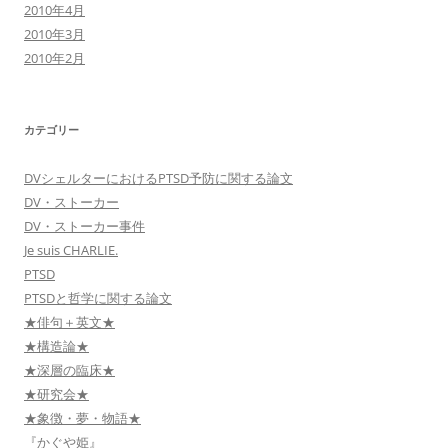
2010年4月
2010年3月
2010年2月
カテゴリー
DVシェルターにおけるPTSD予防に関する論文
DV・ストーカー
DV・ストーカー事件
Je suis CHARLIE.
PTSD
PTSDと哲学に関する論文
★俳句＋英文★
★構造論★
★深層の臨床★
★研究会★
★象徴・夢・物語★
『かぐや姫』