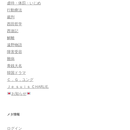
虐待・体罰・いじめ
行動療法
裁判
西田哲学
西遊記
解離
遠野物語
障害受容
難病
青銭大名
韓国ドラマ
Ｃ．Ｇ，ユング
Ｊｅ ｓｕｉｓ ＣHARLIE.
お知らせ
メタ情報
ログイン