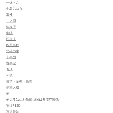
一休さん
中島みゆき
事件
二ノ国
依存症
催眠
円相法
凶悪事件
北斗の拳
十牛図
古事記
否認
和歌
哲学・宗教・倫理
多重人格
夢
夢見るはにわ?idthatidは共依存関係
実はPTSD
宮沢賢治