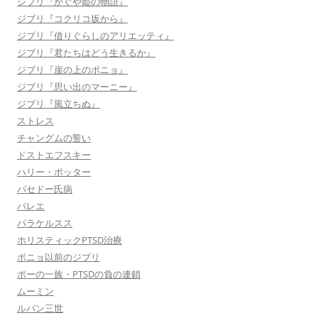
ジブリ『かぐや姫の物語』
ジブリ『コクリコ坂から』
ジブリ『借りぐらしのアリエッティ』
ジブリ『君たちはどう生きるか』
ジブリ『崖の上のポニョ』
ジブリ『思い出のマーニー』
ジブリ『風立ちぬ』
ストレス
チャングムの誓い
ドストエフスキー
ハリー・ポッター
バセドー氏病
バレエ
パラケルスス
ホリスティックPTSD治療
ポニョ以前のジブリ
ポーの一族・PTSDの負の連鎖
ムーミン
ルパン三世