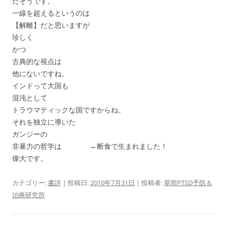
だそうです。
一線を超えるというのは
【解離】だと思いますが
珍しく
かつ
古典的な視点は
他にないですね。
インドって大国も
混沌として
トラウマティックな国ですからね。
それを独立に導いた
ガンジーの
非暴力の哲学は ←断食で生まれました！
偉大です。
カテゴリー:
書評
| 投稿日:
2010年7月31日
|
投稿者:
翠雨PTSD予防＆
治療研究所