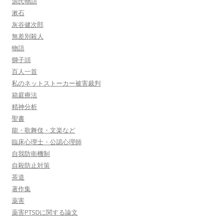
源氏物語
漱石
灰谷健次郎
無差別殺人
物語
獅子頭
百人一首
私のネットストーカー被害裁判
箱庭療法
精神分析
聖書
能・歌舞伎・文楽など
臨床心理士・公認心理師
自我防衛機制
自殺防止対策
茶道
著作集
薬害
薬害PTSDに関する論文