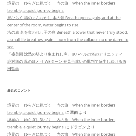
境界の ゆらぎに気づく 内の旅 When the inner borders
tremble, a quiet journey begins.
息ひらく 場のまんなかに 水の音 Breath opens again, and at the
center of the room, water begins to rise.
塔の底 名を奪われし子の息 Beneath a tower that never truly stood,
a small life breathes again—born from the collapse no one dared to
see.
「盛美園 沈黙の塔より生まれし声」＠バベルの塔のアリエッティ
絶対無の 風のほとり WEターン ＠見当違いの批判で蘇生し続ける西
田哲学
最近のコメント
境界の ゆらぎに気づく 内の旅 When the inner borders
tremble, a quiet journey begins.
に
翠雨
より
境界の ゆらぎに気づく 内の旅 When the inner borders
tremble, a quiet journey begins.
に
ドラゴン
より
境界の ゆらぎに気づく 内の旅 When the inner borders