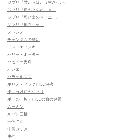
ジブリ『君たちはどう生きるか』
ジブリ『崖の上のポニョ』
ジブリ『思い出のマーニー』
ジブリ『風立ちぬ』
ストレス
チャングムの誓い
ドストエフスキー
ハリー・ポッター
バセドー氏病
バレエ
パラケルスス
ホリスティックPTSD治療
ポニョ以前のジブリ
ポーの一族・PTSDの負の連鎖
ムーミン
ルパン三世
一休さん
中島みゆき
事件