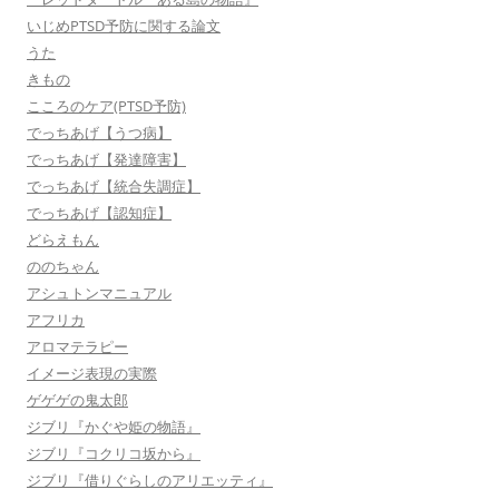
いじめPTSD予防に関する論文
うた
きもの
こころのケア(PTSD予防)
でっちあげ【うつ病】
でっちあげ【発達障害】
でっちあげ【統合失調症】
でっちあげ【認知症】
どらえもん
ののちゃん
アシュトンマニュアル
アフリカ
アロマテラピー
イメージ表現の実際
ゲゲゲの鬼太郎
ジブリ『かぐや姫の物語』
ジブリ『コクリコ坂から』
ジブリ『借りぐらしのアリエッティ』