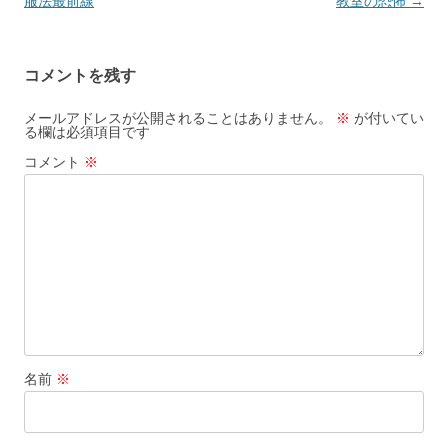
稿
服法最前線
教室の恐怖
→
ナ
ビ
コメントを残す
ゲ
ー
メールアドレスが公開されることはありません。
※
が付いてい
る欄は必須項目です
シ
コメント
※
ョ
ン
名前
※