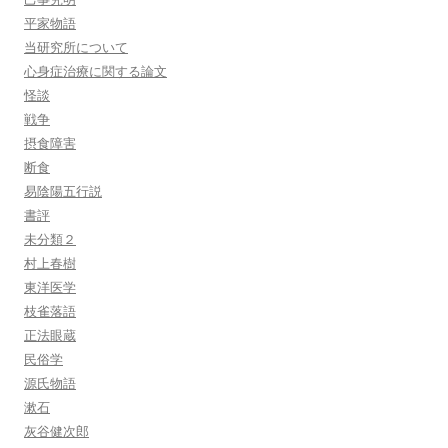
平家物語
当研究所について
心身症治療に関する論文
怪談
戦争
摂食障害
断食
易陰陽五行説
書評
未分類２
村上春樹
東洋医学
枝雀落語
正法眼蔵
民俗学
源氏物語
漱石
灰谷健次郎