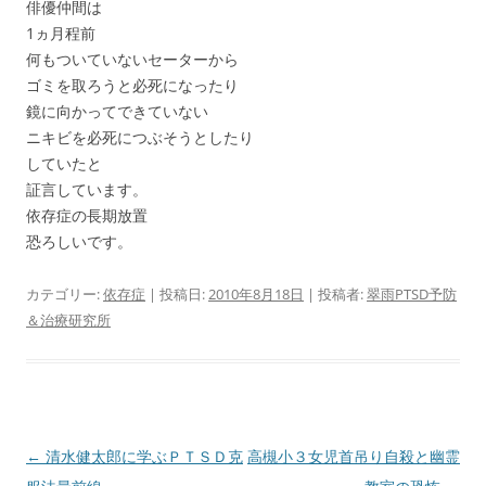
俳優仲間は
1ヵ月程前
何もついていないセーターから
ゴミを取ろうと必死になったり
鏡に向かってできていない
ニキビを必死につぶそうとしたり
していたと
証言しています。
依存症の長期放置
恐ろしいです。
カテゴリー:
依存症
| 投稿日:
2010年8月18日
|
投稿者:
翠雨PTSD予防
＆治療研究所
投
←
清水健太郎に学ぶＰＴＳＤ克
高槻小３女児首吊り自殺と幽霊