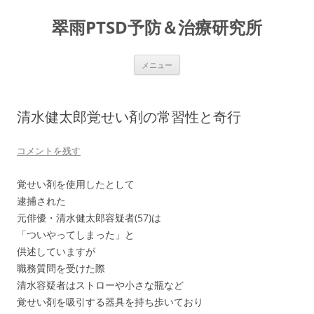
コ
ン
翠雨PTSD予防＆治療研究所
テ
ン
ツ
へ
ス
メニュー
キ
ッ
プ
清水健太郎覚せい剤の常習性と奇行
コメントを残す
覚せい剤を使用したとして
逮捕された
元俳優・清水健太郎容疑者(57)は
「ついやってしまった」と
供述していますが
職務質問を受けた際
清水容疑者はストローや小さな瓶など
覚せい剤を吸引する器具を持ち歩いており