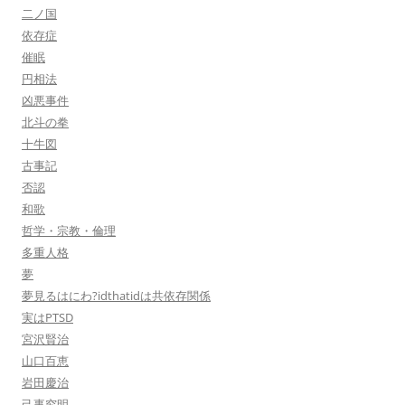
二ノ国
依存症
催眠
円相法
凶悪事件
北斗の拳
十牛図
古事記
否認
和歌
哲学・宗教・倫理
多重人格
夢
夢見るはにわ?idthatidは共依存関係
実はPTSD
宮沢賢治
山口百恵
岩田慶治
己事究明