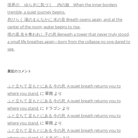
境界の ゆらぎに気づく 内の旅 When the inner borders
tremble, a quiet journey begins.
息ひらく 場のまんなかに 水の音 Breath opens again, and at the
center of the room, water begins to rise.
塔の底 名を奪われし子の息 Beneath a tower that never truly stood,
a small life breathes again—born from the collapse no one dared to
see.
最近のコメント
ふと立ちて 足もとにある 今の息 A quiet breath returns you to
where you stand.
に
翠雨
より
ふと立ちて 足もとにある 今の息 A quiet breath returns you to
where you stand.
に
ドラゴン
より
ふと立ちて 足もとにある 今の息 A quiet breath returns you to
where you stand.
に
翠雨
より
ふと立ちて 足もとにある 今の息 A quiet breath returns you to
where you stand.
に
ドラゴン
より