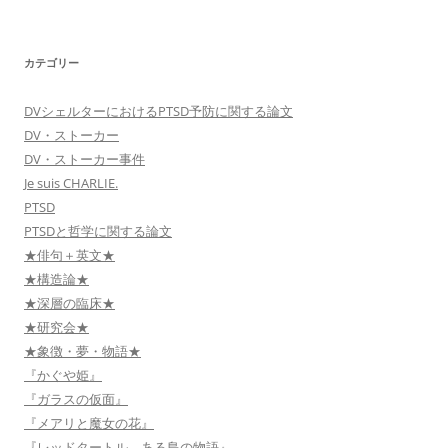
カテゴリー
DVシェルターにおけるPTSD予防に関する論文
DV・ストーカー
DV・ストーカー事件
Je suis CHARLIE.
PTSD
PTSDと哲学に関する論文
★俳句＋英文★
★構造論★
★深層の臨床★
★研究会★
★象徴・夢・物語★
『かぐや姫』
『ガラスの仮面』
『メアリと魔女の花』
『レッドタートル ある島の物語』