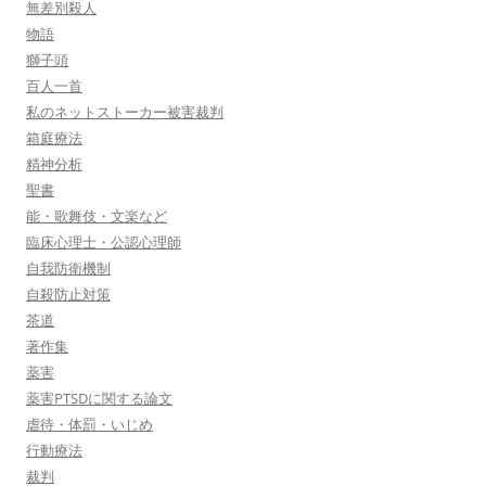
無差別殺人
物語
獅子頭
百人一首
私のネットストーカー被害裁判
箱庭療法
精神分析
聖書
能・歌舞伎・文楽など
臨床心理士・公認心理師
自我防衛機制
自殺防止対策
茶道
著作集
薬害
薬害PTSDに関する論文
虐待・体罰・いじめ
行動療法
裁判