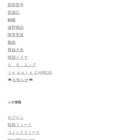
西田哲学
西遊記
解離
遠野物語
障害受容
難病
青銭大名
韓国ドラマ
Ｃ．Ｇ，ユング
Ｊｅ ｓｕｉｓ ＣHARLIE.
お知らせ
メタ情報
ログイン
投稿フィード
コメントフィード
WordPress.org