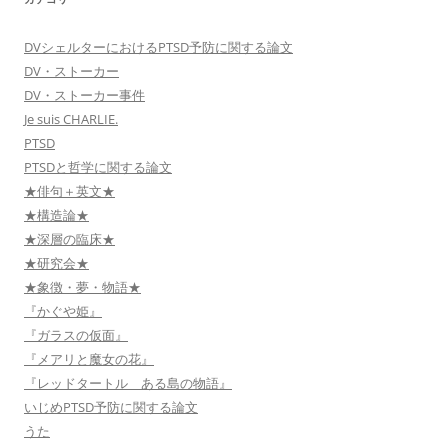
DVシェルターにおけるPTSD予防に関する論文
DV・ストーカー
DV・ストーカー事件
Je suis CHARLIE.
PTSD
PTSDと哲学に関する論文
★俳句＋英文★
★構造論★
★深層の臨床★
★研究会★
★象徴・夢・物語★
『かぐや姫』
『ガラスの仮面』
『メアリと魔女の花』
『レッドタートル ある島の物語』
いじめPTSD予防に関する論文
うた