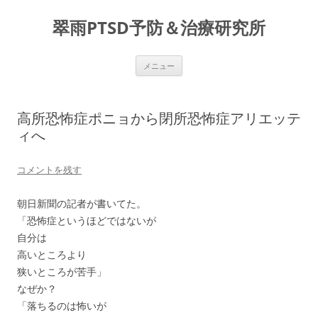
コ
ン
翠雨PTSD予防＆治療研究所
テ
ン
ツ
へ
ス
メニュー
キ
ッ
プ
高所恐怖症ポニョから閉所恐怖症アリエッテ
ィへ
コメントを残す
朝日新聞の記者が書いてた。
「恐怖症というほどではないが
自分は
高いところより
狭いところが苦手」
なぜか？
「落ちるのは怖いが