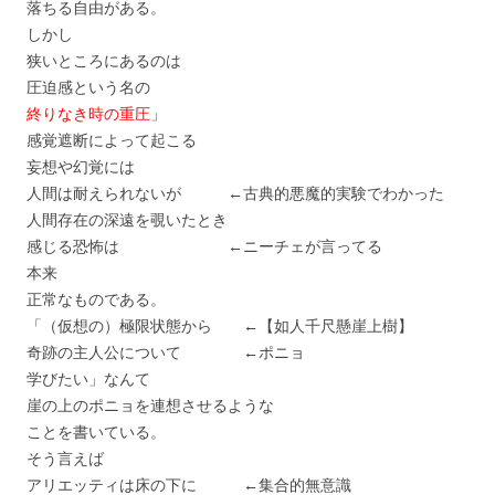
落ちる自由がある。
しかし
狭いところにあるのは
圧迫感という名の
終りなき時の重圧
」
感覚遮断によって起こる
妄想や幻覚には
人間は耐えられないが ←古典的悪魔的実験でわかった
人間存在の深遠を覗いたとき
感じる恐怖は ←ニーチェが言ってる
本来
正常なものである。
「（仮想の）極限状態から ←【如人千尺懸崖上樹】
奇跡の主人公について ←ポニョ
学びたい」なんて
崖の上のポニョを連想させるような
ことを書いている。
そう言えば
アリエッティは床の下に ←集合的無意識