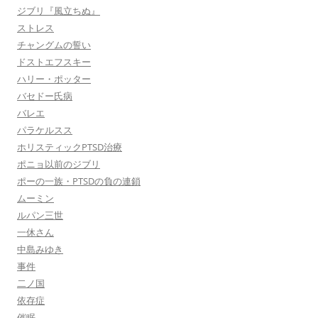
ジブリ『風立ちぬ』
ストレス
チャングムの誓い
ドストエフスキー
ハリー・ポッター
バセドー氏病
バレエ
パラケルスス
ホリスティックPTSD治療
ポニョ以前のジブリ
ポーの一族・PTSDの負の連鎖
ムーミン
ルパン三世
一休さん
中島みゆき
事件
二ノ国
依存症
催眠