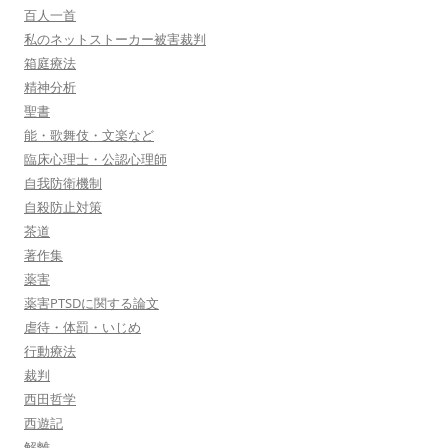
百人一首
私のネットストーカー被害裁判
箱庭療法
精神分析
聖書
能・歌舞伎・文楽など
臨床心理士・公認心理師
自我防衛機制
自殺防止対策
茶道
著作集
薬害
薬害PTSDに関する論文
虐待・体罰・いじめ
行動療法
裁判
西田哲学
西遊記
解離