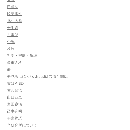
円相法
凶悪事件
北斗の拳
十牛図
古事記
否認
和歌
哲学・宗教・倫理
多重人格
夢
夢見るはにわ?idthatidは共依存関係
実はPTSD
宮沢賢治
山口百恵
岩田慶治
己事究明
平家物語
当研究所について