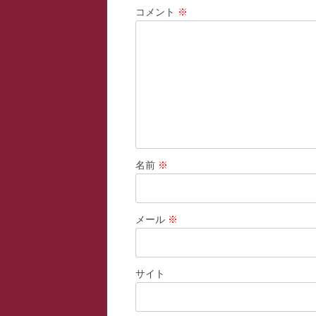
シ
コメント
※
ョ
ン
名前
※
メール
※
サイト